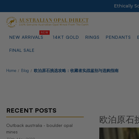
Ethically 
NEW ARRIVALS
14KT GOLD
RINGS
PENDANTS
FINAL SALE
Home
Blog
欧泊原石挑选攻略：收藏者实战鉴别与选购指南
RECENT POSTS
欧泊原石
Outback australia - boulder opal
mines