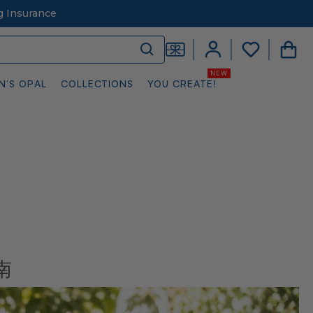
g Insurance
N’S OPAL
COLLECTIONS
YOU CREATE!
南