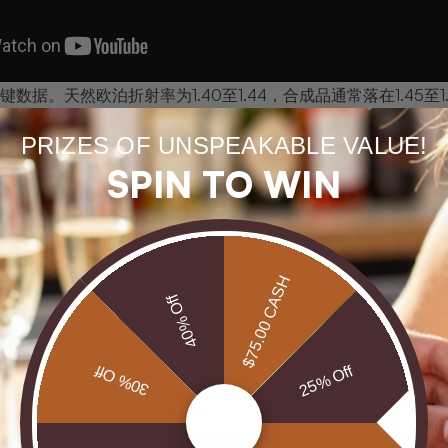
数据。天然欧泊折射率为1.40至1.44，合成品通常落在1.45
差异虽小，却是专业鉴定师区分真伪的重要依据。
PRIZES OF UNSPEAKABLE VALUE!
接的实战技巧。使用30倍放大镜观察彩斑，天然欧泊的彩斑带
SPIN TO WIN
种有机的不规则美感。这种"生命感"是无法通过工厂流程复制的
泊的核心检查清单：
$75.00 CASH
然欧泊蜂巢纹不规则，合成品纹理过于整齐
40% Off
用折射仪确认数值落在1.40至1.44范围内
长波紫外线下观察是否出现白垩状黄绿色荧光
0倍放大镜下检查彩斑是否具有自然律动感
30% Off
25% Off
欧泊密度约2.15，拼合石因含玻璃底层会偏重
要求商家在自然光和紫外线灯下同时展示原石，两种光源下的表