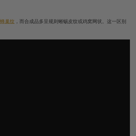
蜂巢纹
，而合成品多呈规则蜥蜴皮纹或鸡窝网状。这一区别