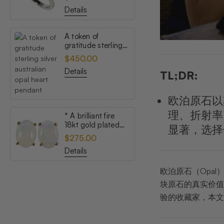
opal ring
Details
A token of
gratitude sterling
silver australian
$450.00
opal heart pendant
Details
TL;DR:
欧泊原石以
理、折射率
* A brilliant fire
18kt gold plated
显著，选择
australian white
$275.00
opal stud earrings
Details
欧泊原石（Opa
块原石的真实价值
验的收藏家，本文