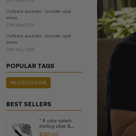
30th May 2018
Outback australia - boulder opal
mines
30th May 2018
Outback australia - boulder opal
mines
30th May 2018
POPULAR TAGS
#欧泊原石挑选攻略
BEST SELLERS
* A color splash
sterling silver &
topaz australian
$285.00