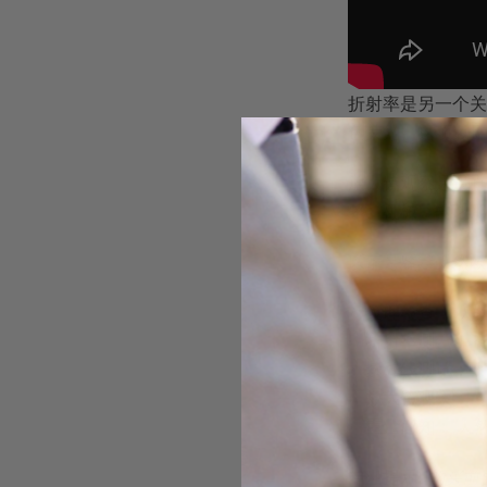
折射率是另一个关键
色荧光。这项数据
放大镜观察是最直
整、机械，缺乏那
以下是鉴定天然欧
纹理检查：
天
折射率测量：
使
紫外线测试：
放大镜观察：
3
重量感知：
天然
专业提示:
购买前