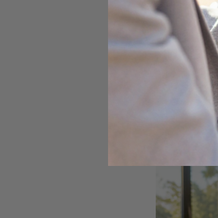
欧泊产地比
产地是欧泊原石选
宝石的长期价值。
澳大利亚黑欧泊以
色和橙色火彩在黑