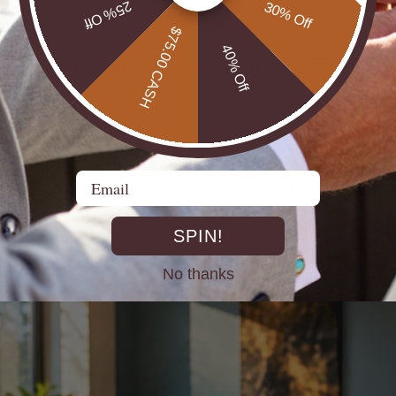
25% Off
30% Off
$75.00 CASH
40% Off
较：澳大利亚、埃塞俄比亚与墨西哥原
购技巧中最容易被忽视、却影响最深远的因素。不同产地的欧泊
良好耐久性和色彩稳定著称
，产自Lightning Ridge的
Email
色背景下格外耀眼。这类欧泊的孔隙率低，吸水性弱，适合长期
SPIN!
No thanks