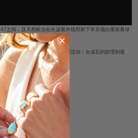
至1.47之间，且天然欧泊在长波紫外线照射下常呈现白垩状黄绿
有自然律动感，仿佛有生命在内部流动；合成石的纹理则规
。
现差异往往能立刻揭示真伪。