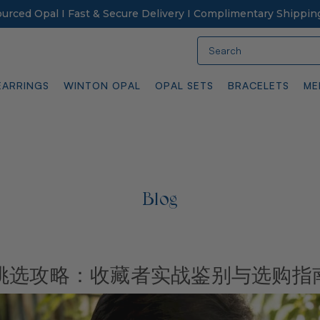
Sourced Opal I Fast & Secure Delivery I Complimentary Shippin
Search
EARRINGS
WINTON OPAL
OPAL SETS
BRACELETS
ME
Blog
挑选攻略：收藏者实战鉴别与选购指