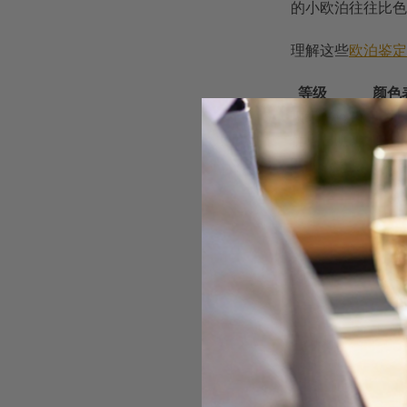
的小欧泊往往比色
理解这些
欧泊鉴定
等级
颜色
顶级
饱和红橙色
优质
明亮多彩,
商业级
色彩较淡,