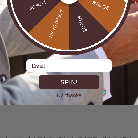
25% Off
30% Off
$75.00 CASH
40% Off
Email
SPIN!
No thanks