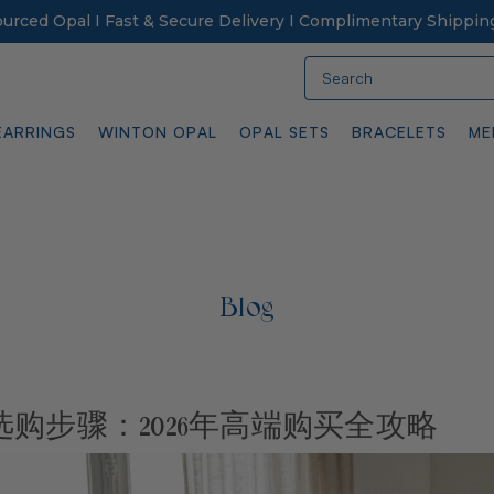
Sourced Opal I Fast & Secure Delivery I Complimentary Shippin
Search
EARRINGS
WINTON OPAL
OPAL SETS
BRACELETS
ME
Blog
购步骤：2026年高端购买全攻略