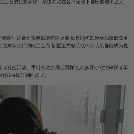
改变宝石的色彩表现。顶级欧泊在各种光线下都应展现出迷人
饰类型,适合日常佩戴或特殊场合,经典的椭圆形欧泊镶嵌在黄
大或形状独特的欧泊宝石,搭配正式服装或休闲装束都能成为视
宴或社交活动。手链相对少见但同样迷人,多颗小欧泊串联或单
搭配或特殊时刻的款式。