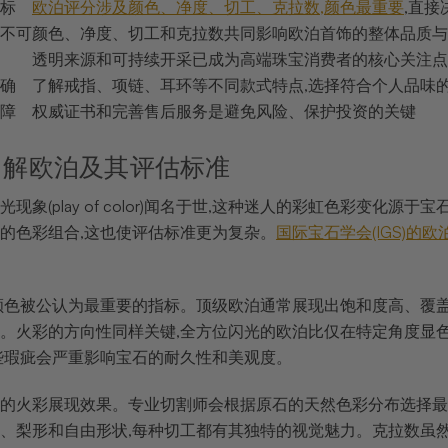
标
欧泊评分涉及颜色、净度、切工、克拉数,颜色最重要
,直接
不可
颜色、净度、切工和克拉数共同影响欧泊首饰的整体品质与
透明来源和可持续开采已成为高端珠宝消费者的核心关注点
确
了解戒指、项链、耳环等不同款式特点,选择符合个人品味
障
权威证书和完善售后服务是避免风险、保护投资的关键
了解欧泊及其评估标准
现象(play of color)闻名于世,这种迷人的彩虹色彩变化
的色彩组合,这也使评估标准更为复杂。
国际宝石学会(IGS)
颜色被公认为最重要的指标。顶级欧泊通常展现出饱和度高、覆盖
。火彩的方向性同样关键,全方位闪光的欧泊比仅在特定角度显色
些瑕疵会严重影响宝石的耐久性和美观度。
的火彩展现效果。专业切割师会根据原石的天然色彩分布选择最
、梨形和自由形状,每种切工都有其独特的视觉魅力。克拉数虽然