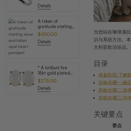
opal ring
Details
A token of
gratitude sterling
silver australian
当您站在琳琅满目
$450.00
opal heart pendant
识与系统方法。本
Details
大利亚欧泊珍品。
目录
* A brilliant fire
18kt gold plated
准备阶段:了解
australian white
$275.00
选购步骤一:确
opal stud earrings
Details
选购步骤二:选
选购步骤三:与
关键要点
要点