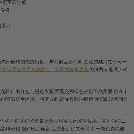
决定宝石价值
价格
的设计
源于宝石内部硅球的光线衍射。与其他宝石不同,欧泊的魅力在于每一
的欧泊分级系统详尽考虑颜色、火彩方向和瑕疵
,为消费者提供了科
范围广的红色与橙色火彩,而蓝色和绿色火彩虽然美丽,但在市
的宝石更受追捧。净度方面,高品质欧泊应透明清澈,没有明显
佳切割角度和形状,最大化呈现宝石的光学效果。常见的切工
影响价格,但对欧泊而言,品质永远优先于尺寸,一颗色彩绝佳