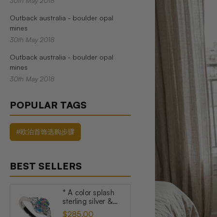
30th May 2018
Outback australia - boulder opal
mines
30th May 2018
Outback australia - boulder opal
mines
30th May 2018
POPULAR TAGS
#欧泊首饰选购步骤
BEST SELLERS
* A color splash
sterling silver &
topaz australian
$285.00