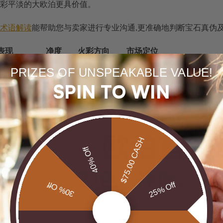
彩平淡的大欧泊更具价值。
术语解读
能帮助您与卖家进行专业沟通,更准确地判断宝石真伪
表现
净度
火彩方向
市场定位
,覆盖面广
几乎无瑕
全方位闪光
收藏级,价格最高
PRIZES OF UNSPEAKABLE VALUE!
以蓝绿为主
轻微内含物
多角度显色
高端市场主流
SPIN TO WIN
覆盖面窄
可见瑕疵
单一方向
入门级选择
$75.00 CASH
40% Off
30% Off
25% Off