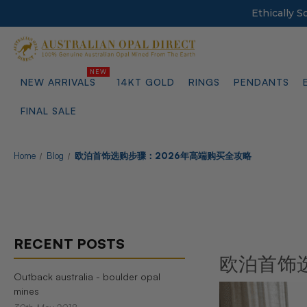
Ethically 
NEW ARRIVALS
14KT GOLD
RINGS
PENDANTS
FINAL SALE
Home
Blog
欧泊首饰选购步骤：2026年高端购买全攻略
RECENT POSTS
欧泊首饰选
Outback australia - boulder opal
mines