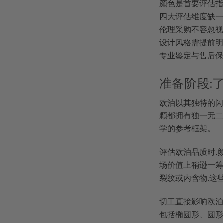
颜色是首要评估指
四大评估维度缺一
伦理采购不容忽视
设计风格需提前明
专业鉴定与售后保
准备阶段:
欧泊以其独特的闪光
颗都拥有独一无二
学的参考框架。
评估欧泊品质时,
场价值上稍逊一筹
裂纹或内含物,这
切工直接影响欧泊
包括椭圆形、圆形