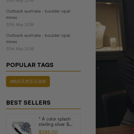
30th May 2018
Outback australia - boulder opal
mines
30th May 2018
Outback australia - boulder opal
mines
30th May 2018
POPULAR TAGS
#购买天然宝石流程
BEST SELLERS
* A color splash
sterling silver &
topaz australian
$285.00