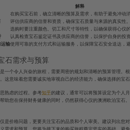
解释
在购买宝石前，确立清晰的预算及需求，有助于避免冲动
商
评估供应商的信誉和资质，确保宝石质量与来源的真实性
选购时要注重颜色、切工和尺寸等特性，以确保获得心仪
誉
认真检查宝石鉴定证书及供应商的信誉，以保护自身的投
与运输
使用可靠的支付方式和运输服务，以保障宝石安全送达，
 明确宝石需求与预算
是一个令人兴奋的旅程，需要周密的规划和清晰的预算管理。根
。这意味着您需要诚实地审视自己的经济能力，确保选择的宝石
思熟虑的过程。参考
知乎
的建议，通常可以将预算设定为个人月收
帮助您在保持财务健康的同时，仍然获得心仪的澳洲欧泊宝石。
仅是价格问题，更要关注宝石的品质和个人审美。建议列出您对
义需求和预算，您将为接下来的购买旅程奠定坚实的基础，避免