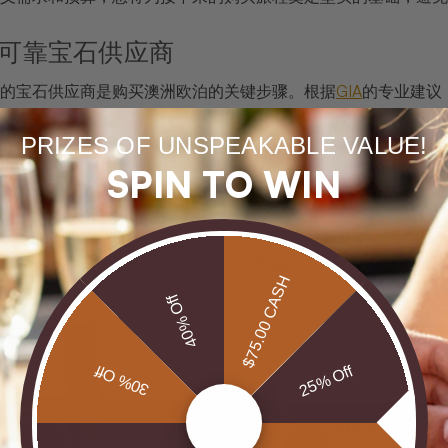
 甄选可靠宝石供应商
的宝石供应商是购买澳洲欧泊的关键步骤。根据
GIA
的专业建议
实性。这意味着您需要仔细评估供应商的背景、专业资质和市场
PRIZES OF UNSPEAKABLE VALUE!
分的市场调研，通过比较不同商家的信誉和服务来找到最佳供应商
SPIN TO WIN
评价、退换政策、专业鉴定报告以及售后服务。推荐查看
顶级澳
家，还需要注意一些细节。例如，可靠的供应商应能提供详细的
议通过多种渠道了解供应商的背景，包括官方网站、客户评价和
$75.00 CASH
40% Off
30% Off
25% Off