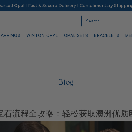
Sourced Opal I Fast & Secure Delivery I Complimentary Shippin
Search
EARRINGS
WINTON OPAL
OPAL SETS
BRACELETS
ME
Blog
宝石流程全攻略：轻松获取澳洲优质