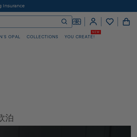
g Insurance
N’S OPAL
COLLECTIONS
YOU CREATE!
欧泊