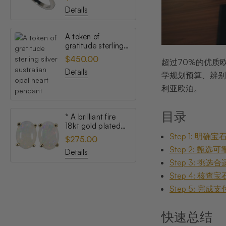
opal ring
Details
A token of
gratitude sterling
silver australian
$450.00
超过70%的优质
opal heart pendant
Details
学规划预算、辨别
利亚欧泊。
目录
* A brilliant fire
18kt gold plated
australian white
Step 1: 明
$275.00
opal stud earrings
Step 2: 甄
Details
Step 3: 挑
Step 4: 核
Step 5: 完
快速总结