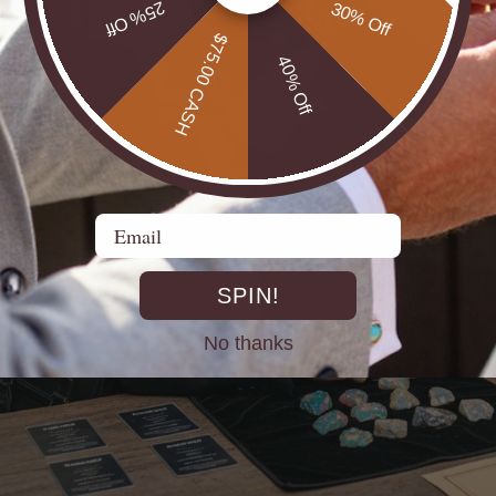
25% Off
30% Off
$75.00 CASH
40% Off
Email
SPIN!
No thanks