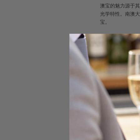
澳宝的魅力源于其
光学特性。南澳大
宝。
每一条澳宝手链背
的矿物沉积，共同
选择澳宝手链，意
独一无二的天
具有稀缺价值
蕴含澳大利亚
2. 常见
澳宝手链的魅力在
热点全指南
也证实