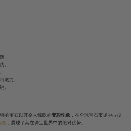
链。
伪。
。
特魅力。
键。
特的宝石以其令人惊叹的
变彩现象
，在全球宝石市场中占据
7%
，展现了其在珠宝世界中的绝对优势。