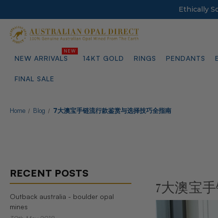
Ethically 
NEW ARRIVALS
14KT GOLD
RINGS
PENDANTS
FINAL SALE
Home
Blog
7大澳宝手链流行款鉴赏与选择技巧全指南
RECENT POSTS
7大澳宝
Outback australia - boulder opal
mines