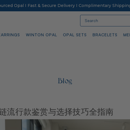
Sourced Opal I Fast & Secure Delivery I Complimentary Shippin
Search
EARRINGS
WINTON OPAL
OPAL SETS
BRACELETS
ME
Blog
手链流行款鉴赏与选择技巧全指南