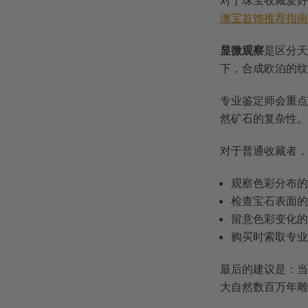
对于珠宝收藏爱好
澳宝首饰推荐指南
显微观察
是区分天
下，合成欧泊的纹
专业鉴定师会重点
然矿石的复杂性。
对于普通收藏者，
观察色彩分布
检查宝石表面
留意色彩变化
购买时索取专
最后的建议是：当
大自然数百万年雕