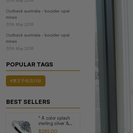
30th May 2018
Outback australia - boulder opal
mines
30th May 2018
Outback australia - boulder opal
mines
30th May 2018
POPULAR TAGS
#澳宝手链流行款
BEST SELLERS
* A color splash
sterling silver &
topaz australian
$285.00