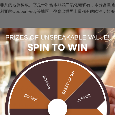
非凡的地质构成。它是一种含水非晶二氧化硅矿石，水分含量通
利亚的Coober Pedy等地区，孕育出世界上最稀有的欧泊，如
后都蕴含着大自然数百万年的鬼斧神工。它们不仅仅是装饰品，
PRIZES OF UNSPEAKABLE VALUE!
塑造了这些璀璨夺目的宝石。当你佩戴一条澳宝手链时，你不仅
SPIN TO WIN
味着你在收藏：
然艺术品
的地质瑰宝
$75.00 CASH
荒野神秘色彩的珍藏
40% Off
流行款式一览及适合人群
30% Off
25% Off
于其丰富多样的款式，能满足不同年龄和风格的人群。从优雅细
了澳宝手链的持续流行趋势。