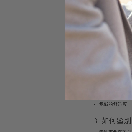
黑欧泊手链
是极具
觉冲击力。
白欧泊
对于追求自然风格
闲场合还是正式聚
火欧泊手链
更适合
朋友。
选择澳宝手链时，
个人气质和风
日常穿搭场景
肤色和服装色
佩戴的舒适度
3. 如何