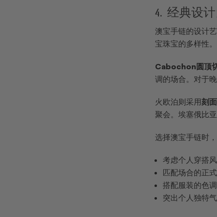
4. 经典
澳宝手链的设计艺
宝珠宝的多样性。
Cabochon圆顶
调的场合。对于晚
火欧泊则采用
刻面
聚会。埃塞俄比亚
选择澳宝手链时，
考虑个人穿搭
匹配场合的正
搭配服装的色
突出个人独特