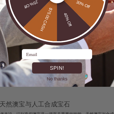
25% Off
30% Off
个性的选择。色彩浓烈深邃，非常适合性格张扬、喜欢引人注目
手链
则风格柔和，色泽清透，适合追求优雅低调的职场女性和喜
$75.00 CASH
40% Off
的佩戴者，
埃塞俄比亚水欧泊手链
是绝佳选择。这款手链以其独
会，都能轻松驾驭，是非常百搭的配饰。
活力四射的年轻人。其热情艳丽的色彩，如同流动的火焰，象征
Email
建议考虑：
SPIN!
格
No thanks
调的搭配
鉴别天然澳宝与人工合成宝石