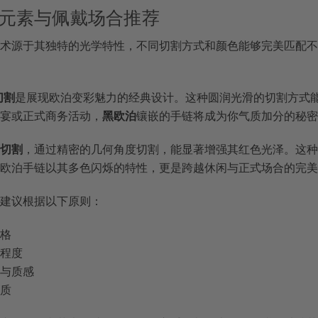
设计元素与佩戴场合推荐
术源于其独特的光学特性，不同切割方式和颜色能够完美匹配不
切割
是展现欧泊变彩魅力的经典设计。这种圆润光滑的切割方式
宴或正式商务活动，
黑欧泊
镶嵌的手链将成为你气质加分的秘密
切割
，通过精密的几何角度切割，能显著增强其红色光泽。这种
欧泊手链以其多色闪烁的特性，更是跨越休闲与正式场合的完美
建议根据以下原则：
风格
式程度
调与质感
气质