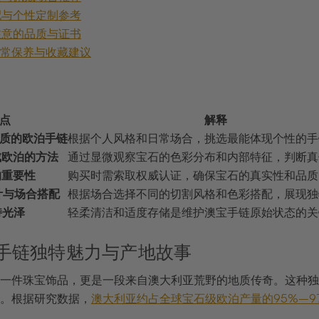
搭配与个性定制参考
要注意的品质与证书
的日常保养与收藏建议
点
解释
气质的欧泊手链
根据个人风格和日常场合，挑选最能体现个性的手
成欧泊的方法
通过显微观察宝石的色彩分布和内部特征，判断真
的重要性
购买时需索取权威认证，确保宝石的真实性和品质
计与场合搭配
根据场合选择不同的切割风格和色彩搭配，展现独
持光泽
轻柔清洁和适度存储是维护澳宝手链原始状态的关
澳宝手链独特魅力与产地故事
一件珠宝饰品，更是一段来自澳大利亚荒野的地质传奇。这种独
。根据研究数据，
澳大利亚约占全球宝石级欧泊产量的95%–9