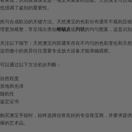
者来说，识别真假澳宝是一项至关重要的技能。天然澳宝与合成
也强调了鉴别的重要性。
然与合成欧泊的关键方法。天然澳宝的色彩分布通常不规则且错
理更加规整，常呈现出类似
蜥蜴皮
或
列状
的均匀图案，这是识别
关注以下细节：天然澳宝内部通常存在不均匀的色彩变化和天然
这些微小的差异往往需要专业放大设备才能准确观察。
可以通过以下方法初步判断：
的自然程度
的质地和光泽
的随机性
业鉴定证书
购买澳宝手链时，始终选择信誉良好的专业珠宝商，并要求提供
琢的艺术品。