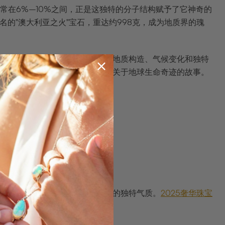
常在6%–10%之间，正是这独特的分子结构赋予了它神奇的
著名的"澳大利亚之火"宝石，重达约998克，成为地质界的瑰
更是地球记忆的活化石。矿区的地质构造、气候变化和独特
展现个人品味，更是在讲述一个关于地球生命奇迹的故事。
腻到大胆个性，总有一款适合你的独特气质。
2025奢华珠宝