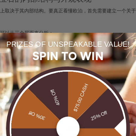
上取决于其内部结构。要真正看懂欧泊，首先需要建立一个关于
可以从三个层面来分析：
PRIZES OF UNSPEAKABLE VALUE!
构
：这一层面决定宝石的化学组成与硬度。钻石由纯碳原子以共
SPIN TO WIN
体构成，含有微量铬或铁等杂质决定颜色。
构
：这一层面在欧泊中尤为关键。欧泊内部并非晶体，而是由纳
象。
：欧泊属于含水矿物，水分子渗入二氧化硅网络之中，对结构稳
$75.00 CASH
40% Off
究表明，澳大利亚至今贡献了全球约95%的珍贵欧泊产量，这
30% Off
25% Off
部结构类型与显色机制的简要对比：
结构类型
显色机制
光学效应