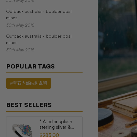
30th May 2018
Outback australia - boulder opal
mines
30th May 2018
Outback australia - boulder opal
mines
30th May 2018
POPULAR TAGS
#宝石内部结构说明
BEST SELLERS
* A color splash
sterling silver &
topaz australian
$285.00