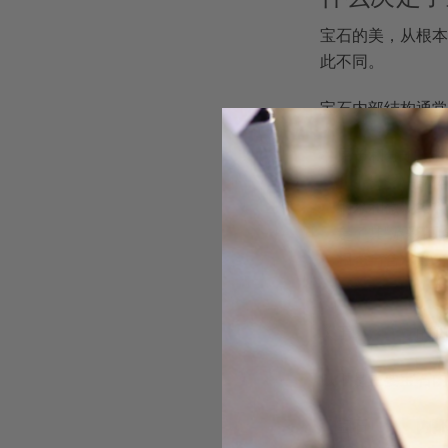
宝石的美，从根本
此不同。
宝石内部结构通常
原子和分子结
则由氧化铝晶
纳米和微观结
定了其"游彩"现
相态与含水量
存在。
关于
欧泊历史
的研
以下是主要宝石内
宝石
内部