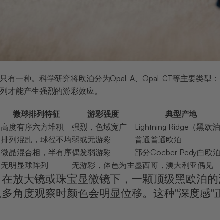
有一种。科学研究将欧泊分为Opal-A、Opal-CT等主要类型：
列才能产生强烈的游彩效应。
微球排列特征
游彩强度
典型产地
）
高度有序六方堆积
强烈，色域宽广
Lightning Ridge（黑欧
）
排列混乱，球径不均
弱或无游彩
普通普通欧泊
微晶混合相，半有序
偶发弱游彩
部分Coober Pedy白欧
无明显球阵列
无游彩，体色为主
墨西哥，澳大利亚偶见
：在放大镜或珠宝显微镜下，一颗顶级黑欧泊的
从多角度观察时颜色会明显位移。这种"深度感