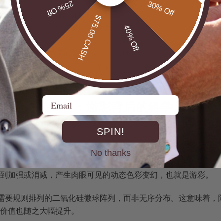
心立方碳）
折射与色散
火彩、闪光
25% Off
30% Off
方晶系）
选择性光吸收
固定颜色
$75.00 CASH
方晶系）
铬离子吸收
固定绿色
40% Off
列（非晶体）
光学衍射与干涉
动态游彩
（正长石）
层间散射
月光效应
晰看到：欧泊是唯一一种依靠纳米级非晶体结构产生动态色彩变
若鹜的核心原因。
Email
泊的结构揭秘：游彩背后的科学原理
结构差异之后，我们来深入欧泊独有的光学奥秘，看懂一颗"好欧
SPIN!
构是
纳米球阵列
。具体而言，珍贵欧泊由大量直径约150至40
No thanks
式排列，形成所谓的"光子晶体"结构。正是这种高度有序的周
到加强或消减，产生肉眼可见的动态色彩变幻，也就是游彩。
"需要规则排列的二氧化硅微球阵列，而非无序分布。这意味着
价值也随之大幅提升。