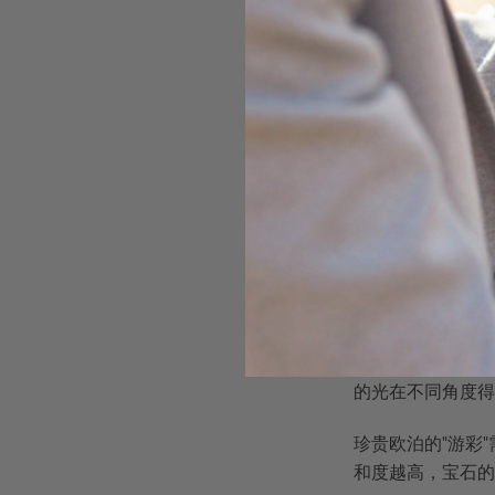
钻石
晶体（面
蓝宝石
晶体（三
祖母绿
晶体（六
珍贵欧泊
纳米球阵
月光石
薄层叠加
从这张表格可以清
这正是收藏家趋之
澳大利亚欧
了解了不同宝石的
欧泊内部的核心结
的六方紧密堆积方
的光在不同角度得
珍贵欧泊的"游彩
和度越高，宝石的