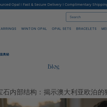
Sourced Opal I Fast & Secure Delivery I Complimentary Shippin
Search
EARRINGS
WINTON OPAL
OPAL SETS
BRACELETS
ME
值奥秘
Blog
宝石内部结构：揭示澳大利亚欧泊的