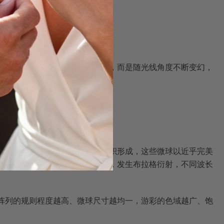
化的宝石。它的美不是"固定"的，而是随光线角度不断变幻，
泊"的内在密码。
0纳米的含水二氧化硅球体自然堆积形成，这些微球以近乎完美
期性排列，使得可见光进入欧泊后，发生布拉格衍射，不同波长
，阵列的规则程度越高、微球尺寸越均一，游彩的色域越广、饱