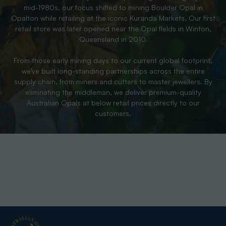
mid-1980s, our focus shifted to mining Boulder Opal in
Opalton while retailing at the iconic Kuranda Markets. Our first
retail store was later opened near the Opal fields in Winton,
Queensland in 2010.
From those early mining days to our current global footprint,
we’ve built long-standing partnerships across the entire
supply chain, from miners and cutters to master jewellers. By
eliminating the middleman, we deliver premium-quality
Australian Opals at below retail prices directly to our
customers.