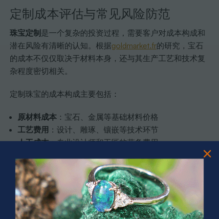
定制成本评估与常见风险防范
珠宝定制
是一个复杂的投资过程，需要客户对成本构成和
潜在风险有清晰的认知。根据
goldmarket.fr
的研究，宝石
的成本不仅仅取决于材料本身，还与其生产工艺和技术复
杂程度密切相关。
定制珠宝的成本构成主要包括：
原材料成本
：宝石、金属等基础材料价格
工艺费用
：设计、雕琢、镶嵌等技术环节
人工成本
：专业设计师和工匠的劳务费用
额外费用
：运输、保险、鉴定等附加服务
稀有性溢价
：特殊材料和独特设计的额外成本
在风险防范方面，客户需要特别关注以下几个关键环节。
欧泊与设计师珠宝：珍稀宝石与独特创意全指南
提供了专
业的风险评估建议。建议在定制前详细沟通、签订正式合