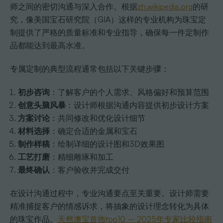
师之间的密切沟通与深入合作。根据
zh.wikipedia.org
的研
究，像美国宝石研究院（GIA）这样的专业机构为珠宝定
制提供了严格的质量标准和专业指导，确保每一件定制作
品都能达到最高水准。
专属定制的典型流程通常包括以下关键步骤：
初步咨询
：了解客户的个人需求、风格偏好和预算范围
创意头脑风暴
：设计师根据沟通内容提供初步设计方案
方案讨论
：共同修改和优化设计细节
材料选择
：确定合适的金属和宝石
制作样稿
：绘制详细的设计图和3D效果图
工艺打磨
：精细雕琢和加工
最终确认
：客户验收并完成交付
在设计沟通过程中，专业沟通要点至关重要。设计师需要
精准捕捉客户的情感诉求，将抽象的设计理念转化为具体
的珠宝作品。
天然澳宝首饰top10 – 2025年专家比较指南