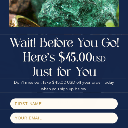
同、要求分阶段确认，并留存详细的设计方案和成本明
细。
PRIZES OF UNSPEAKABLE VALUE!
SPIN TO WIN
最后，选择信誉卓著的珠宝定制服务商至关重要。专业的
服务商不仅能提供透明的成本结构，还能为客户提供全程
$75.00 CASH
40% Off
质量保障和售后服务，最大限度地降低定制过程中的潜在
30% Off
25% Off
风险。对于追求高品质的客户来说，投资于专业定制不仅
是一种消费，更是对个人品味和审美的长期投资。
25% Off
30% Off
$75.00 CASH
40% Off
探索专属珠宝定制之旅，开启澳洲欧
泊的独特魅力
Don’t miss out, take $45.00 USD off your order today
Email
when you sign up below.
在《珠宝定制指南：全流程与澳洲欧泊专属解读》中，我
SPIN!
们了解到珠宝定制不仅是设计的呈现，更融合了个性化需
No thanks
求、材质选择及稀有宝石的专业鉴别。许多珠宝爱好者常
面临如何选择真正天然且极具收藏价值的澳洲欧泊，如何
在复杂的定制流程中避免预算超支和风险的挑战。