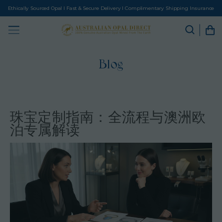
Ethically Sourced Opal I Fast & Secure Delivery I Complimentary Shipping Insurance
Blog
珠宝定制指南：全流程与澳洲欧
泊专属解读