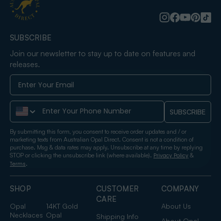
SUBSCRIBE
Join our newsletter to stay up to date on features and
releases.
Phone Number
SUBSCRIBE
By submitting this form, you consent to receive order updates and / or
marketing texts from Australian Opal Direct. Consent is not a condition of
purchase. Msg & data rates may apply. Unsubscribe at any time by replying
STOP or clicking the unsubscribe link (where available).
&
Privacy Policy
.
Terms
SHOP
CUSTOMER
COMPANY
CARE
Opal
14KT Gold
About Us
Necklaces
Opal
Shipping Info
About Opal