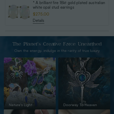
* A brilliant fire 18kt gold plated australian
white opal stud earrings
$275.00
Details
The Planet’s Creative Force Unearthed
Own the energy. indulge in the rarity of true luxury
Nature's Light
Doorway To Heaven