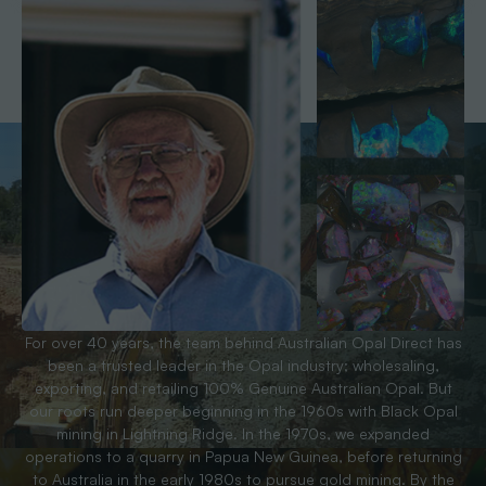
For over 40 years, the team behind Australian Opal Direct has
been a trusted leader in the Opal industry; wholesaling,
exporting, and retailing 100% Genuine Australian Opal. But
our roots run deeper beginning in the 1960s with Black Opal
mining in Lightning Ridge. In the 1970s, we expanded
operations to a quarry in Papua New Guinea, before returning
to Australia in the early 1980s to pursue gold mining. By the