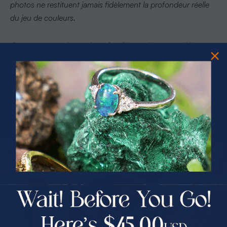
photos ne restituent jamais fidèlement la profondeur réelle
du jeu de couleurs.
Comment l’opale de Yowah est-elle
utilisée en bijouterie ?
L’opale de Yowah est
utilisée en joaillerie
pour ses motifs
distinctifs et son contraste, apportant une esthétique
unique que nulle autre gemme ne peut reproduire. Sa
matrice d’ironstone, loin d’être un défaut, devient un atout
esthétique majeur : elle crée un cadre naturel autour de
l’opale précieuse, supprimant le besoin d’une monture
PRIZES OF UNSPEAKABLE VALUE!
élaborée pour mettre la pierre en valeur.
SPIN TO WIN
Les bijoux les plus populaires intégrant la yowah opal
$75.00 CASH
40% Off
comprennent :
30% Off
25% Off
Les pendentifs
: la forme naturelle des Yowah nuts se