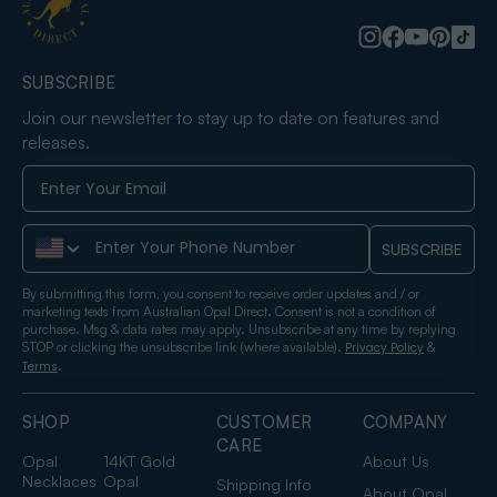
SUBSCRIBE
Join our newsletter to stay up to date on features and
releases.
Phone Number
SUBSCRIBE
By submitting this form, you consent to receive order updates and / or
marketing texts from Australian Opal Direct. Consent is not a condition of
purchase. Msg & data rates may apply. Unsubscribe at any time by replying
STOP or clicking the unsubscribe link (where available).
&
Privacy Policy
.
Terms
SHOP
CUSTOMER
COMPANY
CARE
Opal
14KT Gold
About Us
Necklaces
Opal
Shipping Info
About Opal