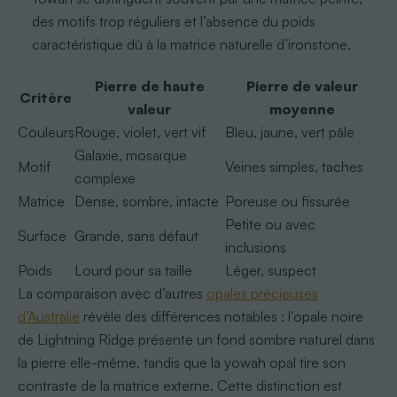
des motifs trop réguliers et l’absence du poids
caractéristique dû à la matrice naturelle d’ironstone.
Pierre de haute
Pierre de valeur
Critère
valeur
moyenne
Couleurs
Rouge, violet, vert vif
Bleu, jaune, vert pâle
Galaxie, mosaïque
Motif
Veines simples, taches
complexe
Matrice
Dense, sombre, intacte
Poreuse ou fissurée
Petite ou avec
Surface
Grande, sans défaut
inclusions
Poids
Lourd pour sa taille
Léger, suspect
La comparaison avec d’autres
opales précieuses
d’Australie
révèle des différences notables : l’opale noire
de Lightning Ridge présente un fond sombre naturel dans
la pierre elle-même, tandis que la yowah opal tire son
contraste de la matrice externe. Cette distinction est