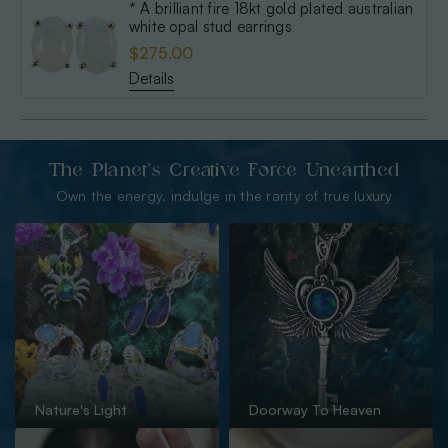
* A brilliant fire 18kt gold plated australian
white opal stud earrings
$275.00
Details
The Planet’s Creative Force Unearthed
Own the energy. indulge in the rarity of true luxury
Nature's Light
Doorway To Heaven