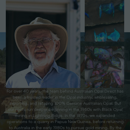
For over 40 years, the team behind Australian Opal Direct has
been a trusted leader in the Opal industry; wholesaling,
exporting, and retailing 100% Genuine Australian Opal. But
our roots run deeper beginning in the 1960s with Black Opal
mining in Lightning Ridge. In the 1970s, we expanded
operations to a quarry in Papua New Guinea, before returning
to Australia in the early 1980s to pursue gold mining. By the