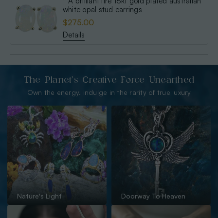
* A brilliant fire 18kt gold plated australian
white opal stud earrings
$275.00
Details
The Planet’s Creative Force Unearthed
Own the energy. indulge in the rarity of true luxury
Nature's Light
Doorway To Heaven