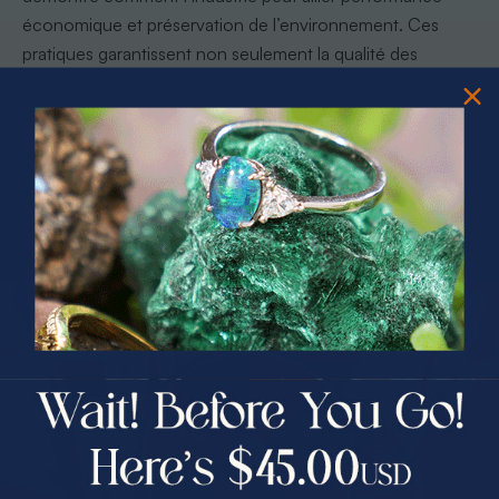
économique et préservation de l’environnement. Ces
pratiques garantissent non seulement la qualité des
opales, mais aussi leur intégrité éthique sur les marchés
internationaux.
Conseil pro :
Exigez toujours un certificat de traçabilité
détaillé lors de l’achat d’une opale australienne pour garantir
son origine éthique.
Conseils d’achat : garantir authenticité
PRIZES OF UNSPEAKABLE VALUE!
et valeur
SPIN TO WIN
L’achat d’une opale australienne authentique nécessite
$75.00 CASH
une approche méticuleuse et informée. Les critères de
40% Off
qualité professionnels sont essentiels pour éviter les
30% Off
25% Off
contrefaçons et garantir un investissement de valeur.
25% Off
30% Off
Les étapes cruciales pour un achat sécurisé incluent :