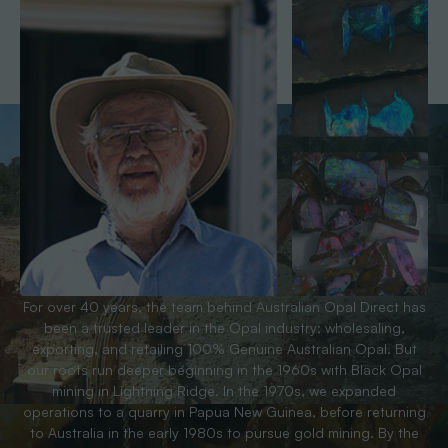
For over 40 years, the team behind Australian Opal Direct has
been a trusted leader in the Opal industry; wholesaling,
exporting, and retailing 100% Genuine Australian Opal. But
our roots run deeper beginning in the 1960s with Black Opal
mining in Lightning Ridge. In the 1970s, we expanded
operations to a quarry in Papua New Guinea, before returning
to Australia in the early 1980s to pursue gold mining. By the