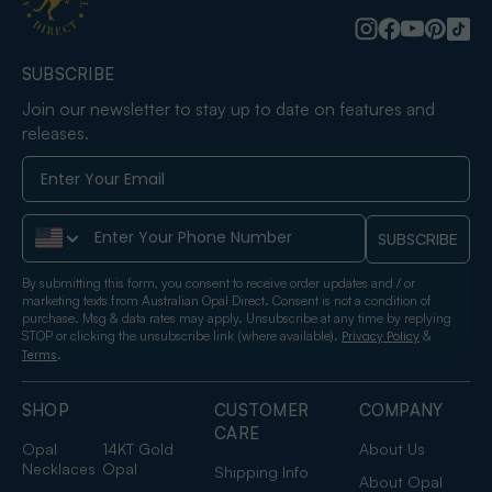
SUBSCRIBE
Join our newsletter to stay up to date on features and
releases.
Phone Number
SUBSCRIBE
By submitting this form, you consent to receive order updates and / or
marketing texts from Australian Opal Direct. Consent is not a condition of
purchase. Msg & data rates may apply. Unsubscribe at any time by replying
STOP or clicking the unsubscribe link (where available).
&
Privacy Policy
.
Terms
SHOP
CUSTOMER
COMPANY
CARE
Opal
14KT Gold
About Us
Necklaces
Opal
Shipping Info
About Opal