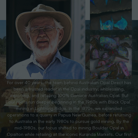
For over 40 years, the team behind Australian Opal Direct has
been a trusted leader in the Opal industry; wholesaling,
exporting, and retailing 100% Genuine Australian Opal. But
our roots run deeper beginning in the 1960s with Black Opal
mining in Lightning Ridge. In the 1970s, we expanded
operations to a quarry in Papua New Guinea, before returning
to Australia in the early 1980s to pursue gold mining. By the
mid-1980s, our focus shifted to mining Boulder Opal in
Opalton while retailing at the iconic Kuranda Markets. Our first