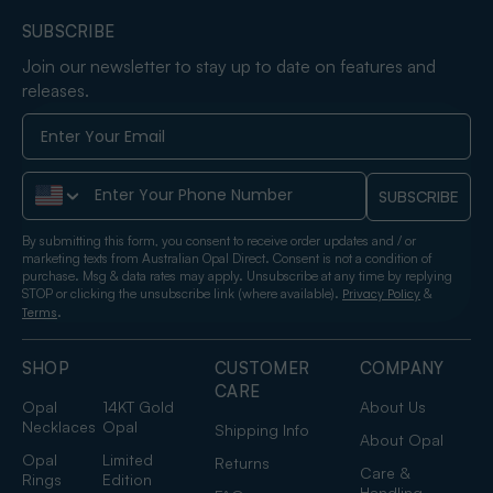
SUBSCRIBE
Join our newsletter to stay up to date on features and
releases.
Phone Number
SUBSCRIBE
By submitting this form, you consent to receive order updates and / or
marketing texts from Australian Opal Direct. Consent is not a condition of
purchase. Msg & data rates may apply. Unsubscribe at any time by replying
STOP or clicking the unsubscribe link (where available).
&
Privacy Policy
.
Terms
SHOP
CUSTOMER
COMPANY
CARE
Opal
14KT Gold
About Us
Necklaces
Opal
Shipping Info
About Opal
Opal
Limited
Returns
Care &
Rings
Edition
Handling