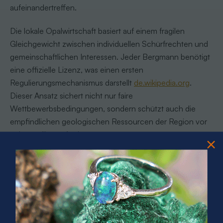
aufeinandertreffen.
Die lokale Opalwirtschaft basiert auf einem fragilen
Gleichgewicht zwischen individuellen Schürfrechten und
gemeinschaftlichen Interessen. Jeder Bergmann benötigt
eine offizielle Lizenz, was einen ersten
Regulierungsmechanismus darstellt
de.wikipedia.org
.
Dieser Ansatz sichert nicht nur faire
Wettbewerbsbedingungen, sondern schützt auch die
empfindlichen geologischen Ressourcen der Region vor
unkontrollierter Ausbeutung.
Ethische Herausforderungen im Opalhandel umfassen
mehrere kritische Aspekte. Dazu gehören faire
Arbeitsbedingungen, umweltverträglicher Abbau und
transparente Handelsketten. Lokale Händler und
internationale Abnehmer müssen zunehmend
nachweisen, dass ihre Opale unter sozial verantwortlichen