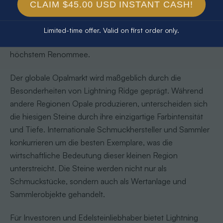
Opale, die weltweit für ihre außergewöhnliche Qualität
CLAIM $45.00 USD INSTANT CASH!
und Seltenheit geschätzt werden
de.wikipedia.org
.
Schwarze Opale
aus dieser Region sind mehr als nur
Limited-time offer. Valid on first order only.
Edelsteine - sie sind internationale Handelsmarken mit
höchstem Renommee.
Der globale Opalmarkt wird maßgeblich durch die
Besonderheiten von Lightning Ridge geprägt. Während
andere Regionen Opale produzieren, unterscheiden sich
die hiesigen Steine durch ihre einzigartige Farbintensität
und Tiefe. Internationale Schmuckhersteller und Sammler
konkurrieren um die besten Exemplare, was die
wirtschaftliche Bedeutung dieser kleinen Region
unterstreicht. Die Steine werden nicht nur als
Schmuckstücke, sondern auch als Wertanlage und
Sammlerobjekte gehandelt.
Für Investoren und Edelsteinliebhaber bietet Lightning