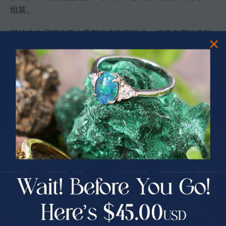
组装。
可持续发展理念正在重塑奢华珠宝行业。消费者开始质疑
传统开采模式对环境的影响,并寻求更负责任的替代方案。
蛋白石的小规模开采方式相对环保,许多矿工采用传统手工
方法而非大型机械设备。选择支持透明供应链的品牌,能够
确保购买的珠宝符合道德标准。品牌的社会责任承诺、环
保认证和社区贡献都是评估的重要维度。
专业提示:
金银镶嵌欧泊
不仅保护宝石,更能通过金属的光
泽与蛋白石的火彩形成完美互补。
PRIZES OF UNSPEAKABLE VALUE!
SPIN TO WIN
选择道德珠宝时应关注:
$75.00 CASH
40% Off
品牌是否公开宝石来源和采购流程
是否有第三方认证或环保标志
30% Off
25% Off
工匠的工作条件和薪酬是否公平
25% Off
30% Off
品牌对当地社区的贡献和支持