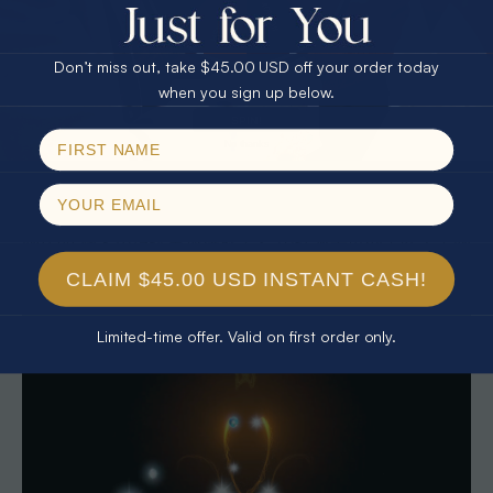
$75.00 CASH
40% Off
探索澳大利亚蛋白石的奢华魅力
Don’t miss out, take $45.00 USD off your order today
Email
when you sign up below.
理解奢华珠宝的定义和蛋白石的独特价值后,下一步是亲身
SPIN!
体验这些稀世珍品。Australian Opal Direct专注于提供来自
No thanks
Lightning Ridge、Coober Pedy等知名产区的
优质澳大利
亚蛋白石珠宝
,每件作品都经过严格筛选,确保火彩、体色和
工艺达到收藏级标准。网站展示的戒指、耳环、项链和定
制作品,均采用传统金银镶嵌工艺,由经验丰富的工匠手工制
作。
CLAIM $45.00 USD INSTANT CASH!
Limited-time offer. Valid on first order only.