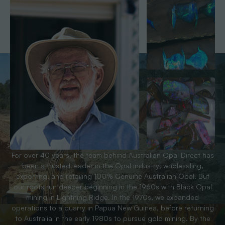
For over 40 years, the team behind Australian Opal Direct has
been a trusted leader in the Opal industry; wholesaling,
exporting, and retailing 100% Genuine Australian Opal. But
our roots run deeper beginning in the 1960s with Black Opal
mining in Lightning Ridge. In the 1970s, we expanded
operations to a quarry in Papua New Guinea, before returning
to Australia in the early 1980s to pursue gold mining. By the