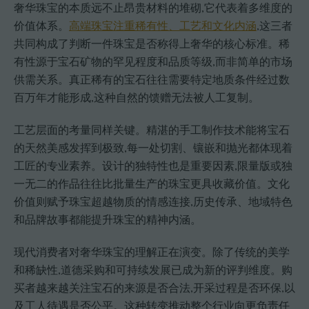
奢华珠宝的本质远不止昂贵材料的堆砌,它代表着多维度的
价值体系。
高端珠宝注重稀有性、工艺和文化内涵
,这三者
共同构成了判断一件珠宝是否称得上奢华的核心标准。稀
有性源于宝石矿物的罕见程度和品质等级,而非简单的市场
供需关系。真正稀有的宝石往往需要特定地质条件经过数
百万年才能形成,这种自然的馈赠无法被人工复制。
工艺层面的考量同样关键。精湛的手工制作技术能将宝石
的天然美感发挥到极致,每一处切割、镶嵌和抛光都体现着
工匠的专业素养。设计的独特性也是重要因素,限量版或独
一无二的作品往往比批量生产的珠宝更具收藏价值。文化
价值则赋予珠宝超越物质的情感连接,历史传承、地域特色
和品牌故事都能提升珠宝的精神内涵。
现代消费者对奢华珠宝的理解正在演变。除了传统的美学
和稀缺性,道德采购和可持续发展已成为新的评判维度。购
买者越来越关注宝石的来源是否合法,开采过程是否环保,以
及工人待遇是否公平。这种转变推动整个行业向更负责任