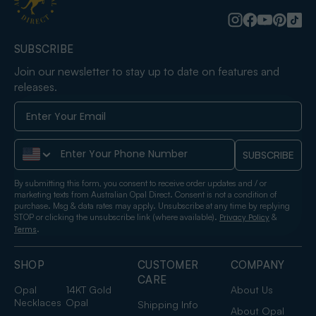
SUBSCRIBE
Join our newsletter to stay up to date on features and
releases.
Phone Number
SUBSCRIBE
By submitting this form, you consent to receive order updates and / or
marketing texts from Australian Opal Direct. Consent is not a condition of
purchase. Msg & data rates may apply. Unsubscribe at any time by replying
STOP or clicking the unsubscribe link (where available).
&
Privacy Policy
.
Terms
SHOP
CUSTOMER
COMPANY
CARE
Opal
14KT Gold
About Us
Necklaces
Opal
Shipping Info
About Opal