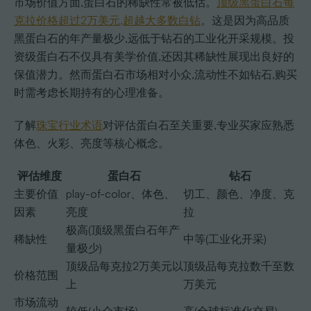
市场价值方面,蛋白石的稀缺性常被低估。
顶级黑蛋白石每
克拉价格超过2万美元,超越大多数白钻
。这是因为高品质
黑蛋白石的年产量极少,远低于钻石的工业化开采规模。投
资级蛋白石不仅具有美学价值,还因其稀缺性展现出良好的
保值潜力。然而蛋白石市场相对小众,流动性不如钻石,购买
时需考虑长期持有的心理准备。
了解
珠宝行业术语
对评估蛋白石至关重要,专业买家应熟悉
体色、火彩、亮度等核心概念。
评估维度
蛋白石
钻石
主要价值
play-of-color、体色、
切工、颜色、净度、克
因素
亮度
拉
极高(顶级黑蛋白石年产
稀缺性
中等(工业化开采)
量极少)
顶级品每克拉2万美元以
顶级品每克拉数千至数
价格范围
上
万美元
市场流动