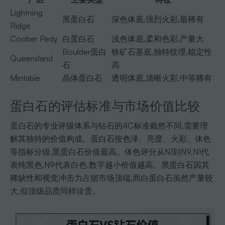
Lightning
黑蛋白石
深色体底,强烈火彩,最稀有
Ridge
Coober Pedy
白蛋白石
浅色体底,柔和色彩,产量大
Boulder蛋白
铁矿石基底,独特纹理,稳定性
Queensland
石
高
Mintabie
晶体蛋白石
透明体底,清晰火彩,中等稀有
蛋白石的评估标准与市场价值比较
蛋白石的专业评级体系与钻石的4C标准截然不同,需要理
解其独特的价值构成。蛋白石按色泽、亮度、火彩、体色
等指标分级,黑蛋白石价值最高。体色评分从N1到N9,N1代
表纯黑色,N9代表白色,数字越小价值越高。黑蛋白石因其
稀缺性和视觉冲击力占据市场顶端,而白蛋白石虽然产量较
大,但顶级品质同样珍贵。