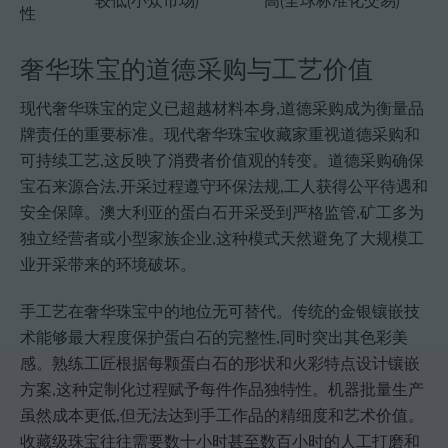
较低(小众市场)
高(全球标准化交易)
性
奢华珠宝的道德采购与工艺价值
现代奢华珠宝的定义已超越材料本身,道德采购成为衡量品
牌责任的重要标准。现代奢华珠宝收藏家重视道德采购和
可持续工艺,这反映了消费者价值观的转变。道德采购确保
宝石来源合法,开采过程遵守环保法规,工人获得公平待遇和
安全保障。澳大利亚的蛋白石开采受到严格监管,矿工多为
独立经营者或小型家族企业,这种模式天然避免了大规模工
业开采带来的环境破坏。
手工艺在奢华珠宝中的地位无可替代。传统的金银镶嵌技
术能够最大程度保护蛋白石的完整性,同时突出其色彩美
感。熟练工匠根据每颗蛋白石的形状和火彩特点设计镶嵌
方案,这种定制化过程赋予每件作品独特性。机器批量生产
虽然成本更低,但无法达到手工作品的精细度和艺术价值。
收藏级珠宝往往需要数十小时甚至数百小时的人工打磨和