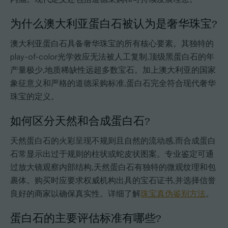
为什么澳大利亚蛋白石被认为是奢华珠宝?
澳大利亚蛋白石具备奢华珠宝的所有核心要素。其独特的
play-of-color光学效应无法被人工复制,顶级黑蛋白石的年
产量极少,地质稀缺性远超多数宝石。加上澳大利亚的国家
象征意义和严格的道德采购标准,蛋白石完全符合现代奢华
珠宝的定义。
如何区分天然和合成蛋白石?
天然蛋白石的火彩呈现不规则且自然的流动感,而合成蛋白
石常显示出过于规则的柱状或蛇皮状图案。专业鉴定可通
过放大镜观察内部结构,天然蛋白石有独特的微观纹理和包
裹体。购买时应要求权威机构出具的宝石证书,并选择信誉
良好的商家以确保真实性。详细了解
珠宝真伪鉴别方法
。
蛋白石的主要评估标准有哪些?