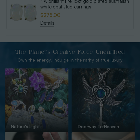
* A brilliant fire 18kt gold plated australian
white opal stud earrings
$275.00
Details
The Planet’s Creative Force Unearthed
Own the energy. indulge in the rarity of true luxury
Nature's Light
Doorway To Heaven