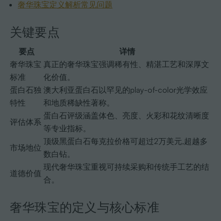
奢华珠宝定义解析常见问题
关键要点
要点
详情
奢华珠宝
真正的奢华珠宝强调稀有性、精湛工艺和深厚文
标准
化价值。
蛋白石独
澳大利亚蛋白石以罕见的play-of-color光学效应
特性
和地质稀缺性著称。
蛋白石评级涵盖体色、亮度、火彩和花纹清晰度
评估体系
等专业指标。
顶级黑蛋白石每克拉价格可超过2万美元,超越多
市场地位
数白钻。
现代奢华珠宝重视可持续采购和传统手工艺的结
道德价值
合。
奢华珠宝的定义与核心标准