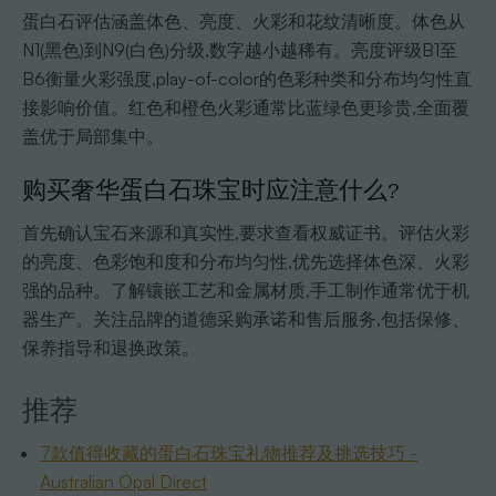
蛋白石评估涵盖体色、亮度、火彩和花纹清晰度。体色从
N1(黑色)到N9(白色)分级,数字越小越稀有。亮度评级B1至
B6衡量火彩强度,play-of-color的色彩种类和分布均匀性直
接影响价值。红色和橙色火彩通常比蓝绿色更珍贵,全面覆
盖优于局部集中。
购买奢华蛋白石珠宝时应注意什么?
首先确认宝石来源和真实性,要求查看权威证书。评估火彩
的亮度、色彩饱和度和分布均匀性,优先选择体色深、火彩
强的品种。了解镶嵌工艺和金属材质,手工制作通常优于机
器生产。关注品牌的道德采购承诺和售后服务,包括保修、
保养指导和退换政策。
推荐
7款值得收藏的蛋白石珠宝礼物推荐及挑选技巧 -
Australian Opal Direct