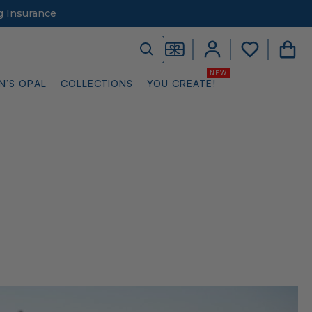
g Insurance
N’S OPAL
COLLECTIONS
YOU CREATE!