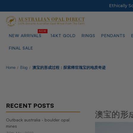
Ethically 
NEW ARRIVALS
14KT GOLD
RINGS
PENDANTS
FINAL SALE
Home
Blog
澳宝的形成过程：探索稀世瑰宝的地质奇迹
RECENT POSTS
澳宝的形
Outback australia - boulder opal
mines