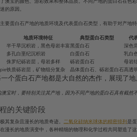
了澳宝的颜色、游彩效果和整体品质。不同产地的蛋白石在色彩
迷的原因。
主要蛋白石产地的地质环境及代表蛋白石类型，有助于对产地特
地质环境特征
典型蛋白石类型
代
半干旱沉积岩，黑色母岩丰富
黑蛋白石
深色
多孔白垩纪沉积岩
白蛋白石
乳白
侏罗纪砾岩层，母岩多样
砾岩蛋白石
母岩
pie
铁质砾岩层，矿物组分复杂
晶体蛋白石、砾岩蛋白石
高透
每一个蛋白石产地都是大自然的杰作，展现了地
购澳宝时，要特别关注其产地，因为不同产地的蛋白石具有截然
程的关键阶段
极其复杂且漫长的地质奇迹。
二氧化硅纳米球体的精密排列
是蛋
在漫长的地质演变中，各种精细的物理和化学过程共同塑造了这