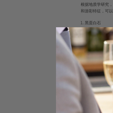
根据地质学研究，
和游彩特征，可以
黑蛋白石
白蛋白石
火蛋白石
砾岩蛋白石
晶体蛋白石
每一种类型都拥有
惊叹的彩虹般效果
专业提示：
选购
澳大利亚主
澳大利亚拥有全球
之一，以其高品质