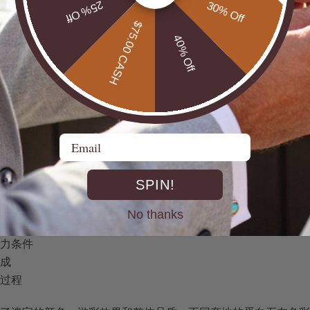
25% Off
30% Off
白石产地包括以下几个关键区域：
$75.00 CASH
40% Off
山脊（Lightning Ridge）
岩蛋白石矿区
伯佩迪（Coober Pedy）
t、Yowah和Quilpie矿场
Email
特的地质特征和蛋白石类型。例如，昆士兰的砾岩蛋白石矿区以
垩纪的沉积岩环境，尽管地质条件相似，但每个区域的
蛋白石特
SPIN!
些产地的蛋白石形成受到多种因素的影响，包括：
No thanks
沉积
压力条件
组成
变过程