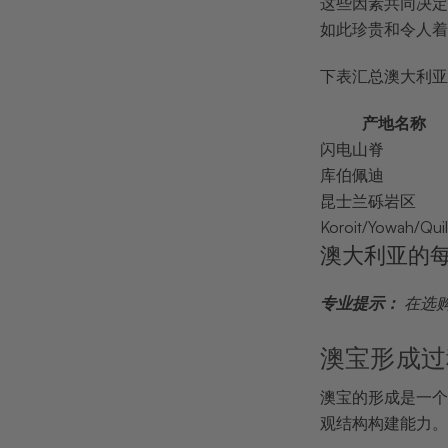
这些因素共同决定
如此珍贵和令人着
下表汇总澳大利亚
产地名称
闪电山脊
库伯佩迪
昆士兰砾岩区
Koroit/Yowah/Quil
澳大利亚的
专业提示：
在选
澳宝形成过
澳宝的形成是一个
观结构构建能力。