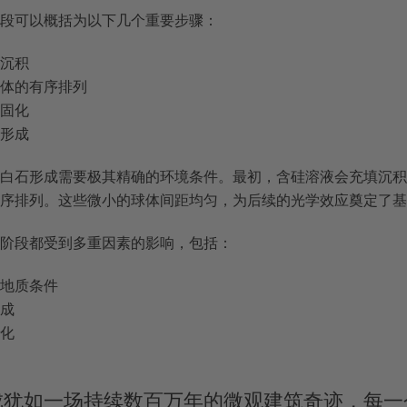
段可以概括为以下几个重要步骤：
始沉积
球体的有序排列
和固化
终形成
白石形成需要极其精确的环境条件。最初，含硅溶液会充填沉积
序排列。这些微小的球体间距均匀，为后续的光学效应奠定了基
阶段都受到多重因素的影响，包括：
文地质条件
组成
变化
润
成犹如一场持续数百万年的微观建筑奇迹，每一