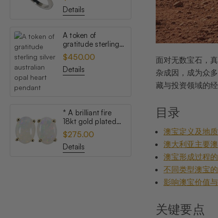
opal ring
Details
A token of
gratitude sterling
silver australian
$450.00
面对无数宝石，真
opal heart pendant
Details
杂成因，成为众多
藏与投资领域的经
目录
* A brilliant fire
18kt gold plated
australian white
澳宝定义及地
$275.00
opal stud earrings
澳大利亚主要
Details
澳宝形成过程
不同类型澳宝
影响澳宝价值
关键要点