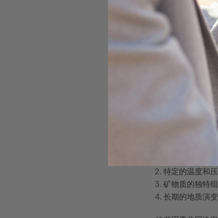
澳大利亚主要的蛋
新南威尔士州的闪电
昆士兰州的砾
南澳大利亚州的库
昆士兰州的Koroi
每个产地都有其独
形成于侏罗纪和白
地质学家发现，这
地下水的硅胶
特定的温度和
矿物质的独特
长期的地质演