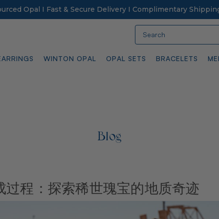
Sourced Opal I Fast & Secure Delivery I Complimentary Shippin
Search
EARRINGS
WINTON OPAL
OPAL SETS
BRACELETS
ME
Blog
成过程：探索稀世瑰宝的地质奇迹