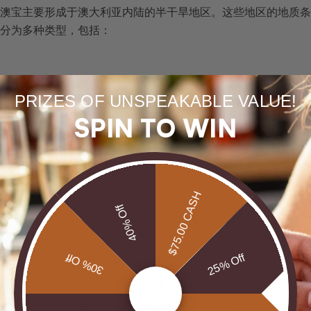
澳宝主要形成于澳大利亚内陆的半干旱地区。这些地区的地质条
分为多种类型，包括：
PRIZES OF UNSPEAKABLE VALUE!
SPIN TO WIN
独特的光学特性和形成背景。
游彩效应
源于内部二氧化硅微阵列
。
$75.00 CASH
40% Off
蛋白石时，仔细观察其内部结构和游彩效果，这是判断其品质和
要澳宝产地对比
30% Off
25% Off
最丰富和最多样的澳宝产地，每个地区都具有独特的地质特征和
和稀有性闻名于世。这个位于新南威尔士州的矿区，以其深邃、