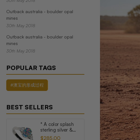
30th May 2018
Outback australia - boulder opal
mines
30th May 2018
Outback australia - boulder opal
mines
30th May 2018
POPULAR TAGS
#澳宝的形成过程
BEST SELLERS
* A color splash
sterling silver &
topaz australian
$285.00