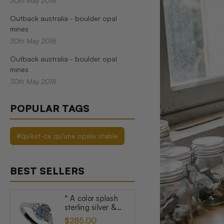
30th May 2018
Outback australia - boulder opal
mines
30th May 2018
Outback australia - boulder opal
mines
30th May 2018
POPULAR TAGS
#qu’est-ce qu’une opale stable
BEST SELLERS
* A color splash
sterling silver &
topaz australian
$285.00