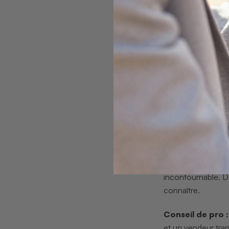
Résistance au
Durabilité ac
Valeur marcha
Pour tester la sta
5 minutes, puis on
d’observer si la p
structure poreuse
« La stabilit
d’un bijou qu
Pour les amateurs
incontournable. 
connaître.
Conseil de pro :
et un vendeur tran