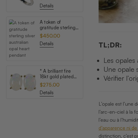
opal ring
Details
A token of
gratitude sterling
silver australian
$450.00
opal heart pendant
Details
TL;DR:
Les opales 
Une opale s
* A brilliant fire
18kt gold plated
Vérifier l’o
australian white
$275.00
opal stud earrings
Details
L’opale est l’une 
l’arc-en-ciel à la
l’eau ou à l’humidi
d’apparence ni de
distinction, c’est 