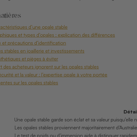
atières
ractéristiques d’une opale stable
hiques et types d’opales : explication des différences
é et précautions d’identification
s stables en joaillerie et investissements
thétiques et pièges à éviter
t des acheteurs ignorent sur les opales stables
curité et la valeur : l’expertise opale à votre portée
entes sur les opales stables
Détai
Une opale stable garde son éclat et sa valeur puisqu’elle
Les opales stables proviennent majoritairement d’Australie
Le test de poids ou d’immersion aide à distinguer rapide