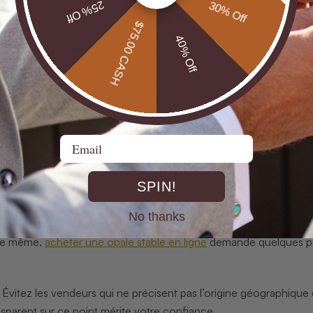
25% Off
30% Off
x variations d’humidité
ambiante
$75.00 CASH
crue
pour un port quotidien en bijou
40% Off
nde plus prévisible
dans le temps
bilité d’une opale, les gemmologues utilisent la méthode d’immers
 la pèse à nouveau. Une variation de poids supérieure à 1% indiq
ierre devient temporairement plus transparente ou si ses couleur
.
Email
é d’une opale n’est pas un détail technique rés
SPIN!
i traversera les années avec la même beauté q
No thanks
 souhaitant approfondir leurs connaissances avant l’achat, comp
De même,
acheter une opale stable en ligne
demande quelques pré
Évitez les vendeurs qui ne précisent pas l’origine géographique de
sparent sur ce point mérite votre confiance.