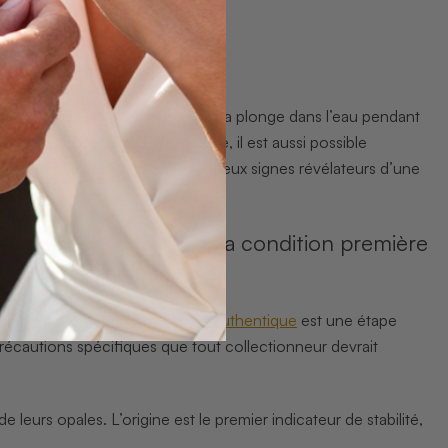
ion : on pèse la pierre à sec, on la plonge dans l’eau pendant
ue une hydrophane. En boutique, il est aussi possible
s changent au contact de l’eau, deux signes révélateurs d’une
ervé aux experts. C’est la condition première
u’au premier jour. »
rendre les
critères d’une opale authentique
est une étape
cautions spécifiques que tout collectionneur devrait
 leurs opales. L’origine est le premier indicateur de stabilité,