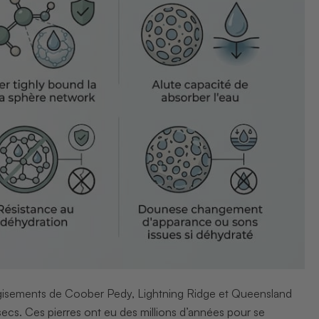
s gisements de Coober Pedy, Lightning Ridge et Queensland
cs. Ces pierres ont eu des millions d’années pour se