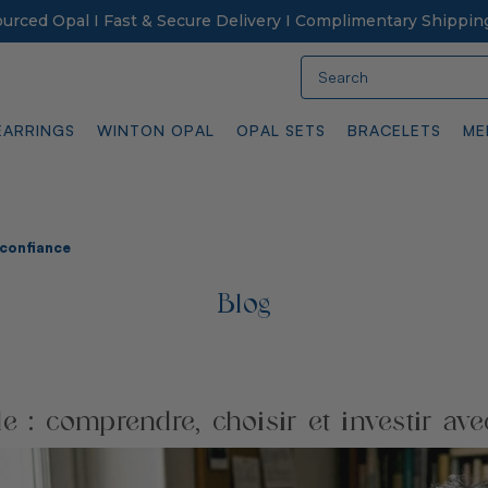
Sourced Opal I Fast & Secure Delivery I Complimentary Shippin
Search
EARRINGS
WINTON OPAL
OPAL SETS
BRACELETS
ME
 confiance
Blog
e : comprendre, choisir et investir av