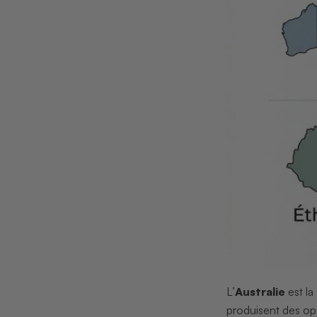
L’
Australie
est la
produisent des op