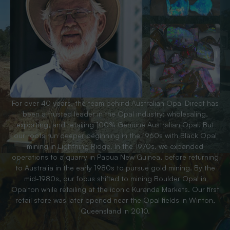
For over 40 years, the team behind Australian Opal Direct has
been a trusted leader in the Opal industry; wholesaling,
exporting, and retailing 100% Genuine Australian Opal. But
our roots run deeper beginning in the 1960s with Black Opal
mining in Lightning Ridge. In the 1970s, we expanded
operations to a quarry in Papua New Guinea, before returning
to Australia in the early 1980s to pursue gold mining. By the
mid-1980s, our focus shifted to mining Boulder Opal in
Opalton while retailing at the iconic Kuranda Markets. Our first
retail store was later opened near the Opal fields in Winton,
Queensland in 2010.