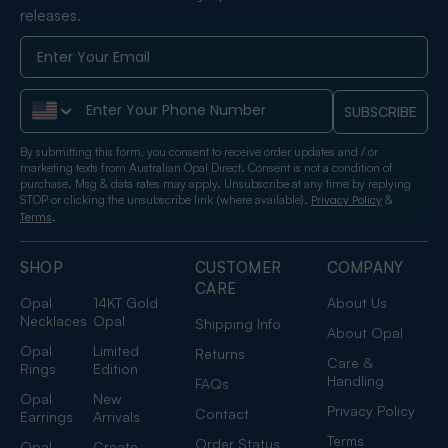
releases.
Phone Number
SUBSCRIBE
By submitting this form, you consent to receive order updates and / or
marketing texts from Australian Opal Direct. Consent is not a condition of
purchase. Msg & data rates may apply. Unsubscribe at any time by replying
STOP or clicking the unsubscribe link (where available).
&
Privacy Policy
.
Terms
SHOP
CUSTOMER
COMPANY
CARE
Opal
14KT Gold
About Us
Necklaces
Opal
Shipping Info
About Opal
Opal
Limited
Returns
Care &
Rings
Edition
Handling
FAQs
Opal
New
Privacy Policy
Contact
Earrings
Arrivals
Terms
Order Status
Opal
Create