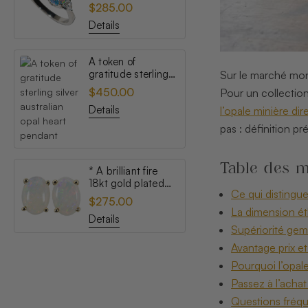
topaz australian
$285.00
opal ring
Details
A token of
gratitude sterling
Sur le marché mondi
silver australian
$450.00
Pour un collectionn
opal heart pendant
Details
l’opale minière dir
pas : définition pr
Table des m
* A brilliant fire
18kt gold plated
Ce qui distingue
australian white
$275.00
opal stud earrings
La dimension ét
Details
Supériorité gemm
Avantage prix e
Pourquoi l’opal
Passez à l’acha
Questions fréqu