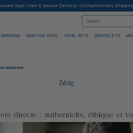
Sourced Opal I Fast & Secure Delivery I Complimentary Shippin
Search
EARRINGS
WINTON OPAL
OPAL SETS
BRACELETS
ME
leur assurées
Blog
re directe : authenticité, éthique et v