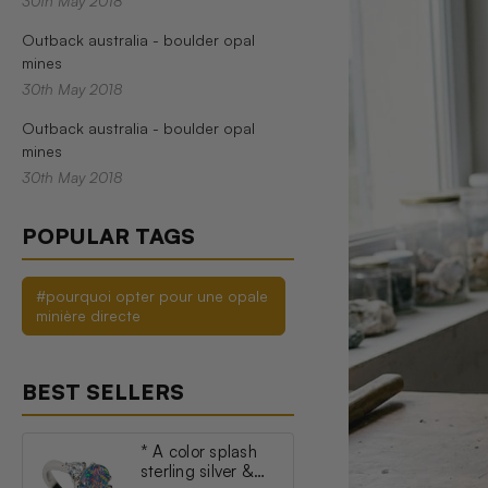
30th May 2018
Outback australia - boulder opal
mines
30th May 2018
Outback australia - boulder opal
mines
30th May 2018
POPULAR TAGS
#pourquoi opter pour une opale
minière directe
BEST SELLERS
* A color splash
sterling silver &