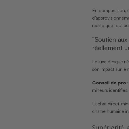
En comparaison, c
d’approvisionneme
réalité que tout ac
“Soutien aux
réellement un
Le luxe éthique n’
son impact sur le 
Conseil de pro :
mineurs identifiés
L’achat direct-mi
chaîne humaine int
Supériorité 