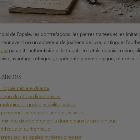
al de l’opale, les contrefaçons, les pierres traitées et les imita
eur averti ou un acheteur de joaillerie de luxe, distinguer l’auth
ecte
garantit l’authenticité et la traçabilité totale depuis la min
écise, avantages éthiques, supériorité gemmologique, et conseils p
atières
 l’opale minière directe
hique du choix direct-minier
ologique : qualité, stabilité, valeur
t personnalisation pour acheteurs avisés
e minière directe change la donne dans le luxe éthique
t éthique et authentique
entes sur les opales minières directes