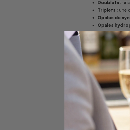
Doublets
: une
Triplets
: une 
Opales de sy
Opales hydro
La différence de va
Type d’op
Minière directe au
Doublet
Triplet
Synthèse
Hydrophane éthio
La
provenance des
produisent des pi
d’Australie, ce qu
“Une opale sa