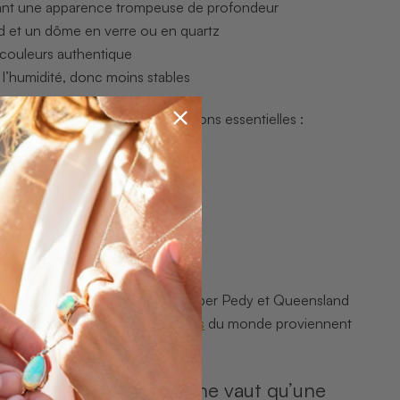
nnant une apparence trompeuse de profondeur
nd et un dôme en verre ou en quartz
e couleurs authentique
à l’humidité, donc moins stables
atif pour clarifier les distinctions essentielles :
iale
s régions de Lightning Ridge, Coober Pedy et Queensland
s de 95 % des opales précieuses
du monde proviennent
 une opale sans histoire ne vaut qu’une