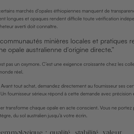
ertains marchés d’opales éthiopiennes manquent de transparence
nt longues et opaques rendent difficile toute vérification indé
heteur averti doit connaître.
 communautés minières locales et pratiques r
e opale australienne d’origine directe.”
est pas un oxymore. C’est une exigence croissante chez les coll
monde réel.
Avant tout achat, demandez directement au fournisseur ses certi
. Un fournisseur sérieux répond à cette demande avec précision e
nier transforme chaque opale en acte conscient. Vous ne portez
ègre, du sol australien jusqu’à votre écrin.
gemmologique : qualité, stabilité, valeur