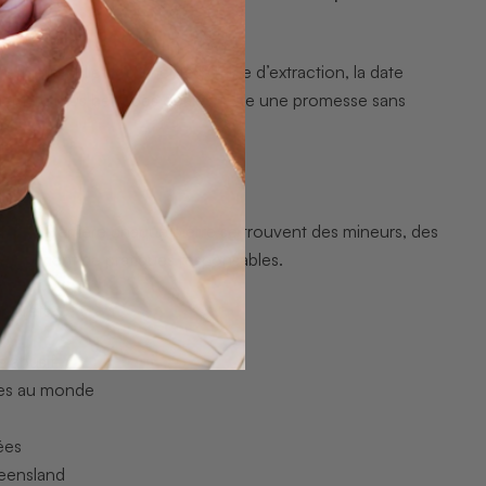
’une pierre. Elle documente la mine d’extraction, la date
ême la plus belle des opales reste une promesse sans
ental. Derrière chaque pierre se trouvent des mineurs, des
rectement de pratiques responsables.
oncrets :
e abusif
ctes au monde
ées
eensland