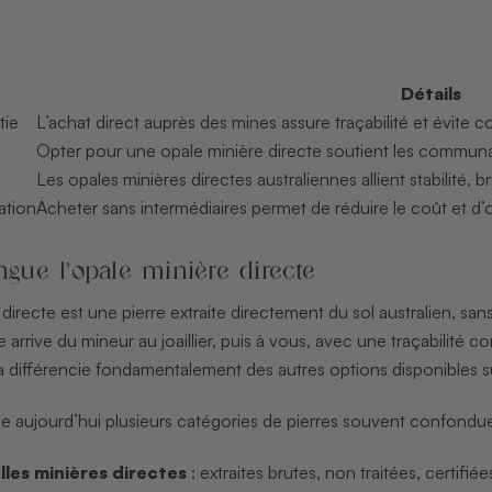
Détails
tie
L’achat direct auprès des mines assure traçabilité et évite
Opter pour une opale minière directe soutient les communau
Les opales minières directes australiennes allient stabilité, b
ation
Acheter sans intermédiaires permet de réduire le coût et d
ngue l’opale minière directe
directe est une pierre extraite directement du sol australien, s
e arrive du mineur au joaillier, puis à vous, avec une traçabilité
a différencie fondamentalement des autres options disponibles s
aujourd’hui plusieurs catégories de pierres souvent confondues 
lles minières directes
: extraites brutes, non traitées, certifié