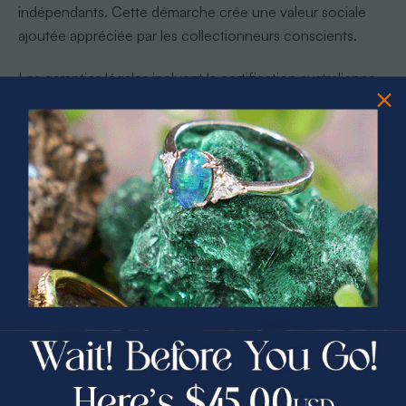
indépendants. Cette démarche crée une valeur sociale
ajoutée appréciée par les collectionneurs conscients.
Les garanties légales incluent la certification australienne
officielle et les normes environnementales strictes
imposées aux opérations minières. Ces réglementations
protègent à la fois les travailleurs et l’environnement fragile
du désert. Vérifier la conformité légale assure un achat
sans compromis éthique.
PRIZES OF UNSPEAKABLE VALUE!
SPIN TO WIN
$75.00 CASH
40% Off
30% Off
25% Off