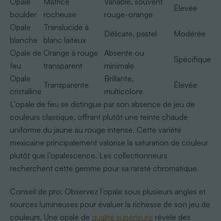
Opale
Matrice
Variable, souvent
Élevée
boulder
rocheuse
rouge-orange
Opale
Translucide à
Délicate, pastel
Modérée
blanche
blanc laiteux
Opale de
Orange à rouge
Absente ou
Spécifique
feu
transparent
minimale
Opale
Brillante,
Transparente
Élevée
cristalline
multicolore
L’opale de feu se distingue par son absence de jeu de
couleurs classique, offrant plutôt une teinte chaude
uniforme du jaune au rouge intense. Cette variété
mexicaine principalement valorise la saturation de couleur
plutôt que l’opalescence. Les collectionneurs
recherchent cette gemme pour sa rareté chromatique.
Conseil de pro: Observez l’opale sous plusieurs angles et
sources lumineuses pour évaluer la richesse de son jeu de
couleurs. Une opale de
qualité supérieure
révèle des