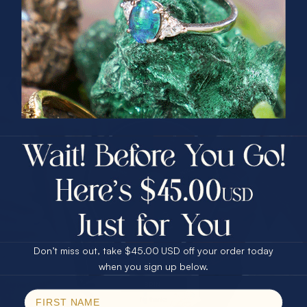
常见错误与高品质打磨判别
澳宝打磨中的常见错误可能会极大地降低宝石的价值和美
学效果。就像
表面处理对材料性能的研究
揭示了表面处理
的微妙差异，澳宝打磨同样需要极其精准的技术控制。
PRIZES OF UNSPEAKABLE VALUE!
SPIN TO WIN
过度打磨
是最常见的致命错误。不恰当的打磨会破坏澳宝
的自然光谱效应和内部结构。专业鉴定师会仔细检查几个
$75.00 CASH
40% Off
关键指标：光泽均匀性、色彩饱和度、表面对称性以及光
线折射效果。
7大客户推荐的澳宝选择与购买秘诀
中也强
30% Off
25% Off
调了这些关键评判标准。
25% Off
30% Off
$75.00 CASH
40% Off
高品质打磨的判别标准包括：
表面光泽均匀无划痕
Don’t miss out, take $45.00 USD off your order today
Email
色彩饱和度和变化范围
when you sign up below.
光线折射角度精准
SPIN!
No thanks
原始结构完整性