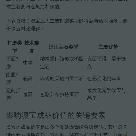
挥宝石的内在魅力和价值。
下表总结了澳宝三大主要打磨类型的特点与适用场景，便
于快速对比理解：
打磨类
技术难
适用宝石类型
主要优势
型
度
平面打
结构规则矩形或椭圆
表面平滑，易于镶
中等
磨
宝石
嵌
曲面打
较高
非规则天然曲面宝石
色彩变化更丰富
磨
定向打
最大化光学效应与
最高
色彩分布独特宝石
磨
品质
影响澳宝成品价值的关键要素
澳宝的成品价值是由多个复杂因素综合决定的，其中最关
键的要素包括色彩、透明度、稀有性和打磨工艺。就像
材