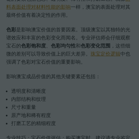
料表面处理对材料性能的影响
一样，澳宝的表面处理对其
最终价值有着决定性的作用。
色彩
是影响澳宝价值的首要因素。顶级澳宝以其独特的光
谱效应和丰富的色彩变化而闻名。专业评估师会仔细观察
宝石的
色彩饱和度
、
色彩均匀性
和
色彩变化范围
，这些细
微的差别可以导致价值上的巨大差异。
珠宝定价逻辑
中也
强调了色彩对宝石价值的重要影响。
影响澳宝成品价值的其他关键要素还包括：
透明度和清晰度
内部结构和纹理
尺寸和重量
原产地和稀有程度
打磨工艺的精细程度
专业技巧：宝石价值评估：购买澳宝时，建议请专业鉴定