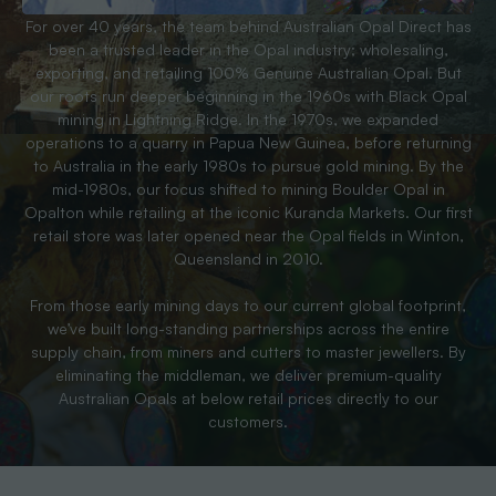
For over 40 years, the team behind Australian Opal Direct has
been a trusted leader in the Opal industry; wholesaling,
exporting, and retailing 100% Genuine Australian Opal. But
our roots run deeper beginning in the 1960s with Black Opal
mining in Lightning Ridge. In the 1970s, we expanded
operations to a quarry in Papua New Guinea, before returning
to Australia in the early 1980s to pursue gold mining. By the
mid-1980s, our focus shifted to mining Boulder Opal in
Opalton while retailing at the iconic Kuranda Markets. Our first
retail store was later opened near the Opal fields in Winton,
Queensland in 2010.
From those early mining days to our current global footprint,
we’ve built long-standing partnerships across the entire
supply chain, from miners and cutters to master jewellers. By
eliminating the middleman, we deliver premium-quality
Australian Opals at below retail prices directly to our
customers.