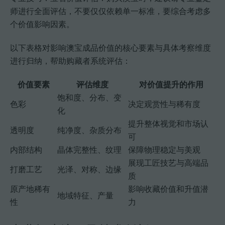
师进行全面评估，不要仅仅依赖单一标准，要综合考虑多
个价值影响因素。
以下表格对影响澳宝成品价值的核心要素与具体考察维度
进行归纳，帮助购藏者系统评估：
价值要素
评估维度
对价值提升的作用
饱和度、分布、变
色彩
决定观赏性与稀有度
化
提升整体视觉和市场认
透明度
纯净度、杂质分布
可
内部结构
晶体完整性、纹理
保障物理稳定与美观
展现工匠技艺与高端品
打磨工艺
光泽、对称、边缘
质
原产地稀有
影响收藏价值和升值潜
地域特征、产量
性
力