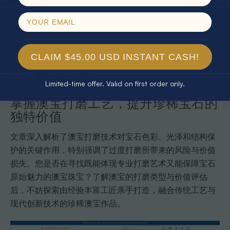
几何对称性
边缘处理的精细程度
专业技巧：打磨品质鉴别：购买澳宝时，建议在自然光和
CLAIM $45.00 USD INSTANT CASH!
不同角度下仔细观察，用专业放大镜检查表面细节，并请
专业鉴定师提供权威评估。
Limited-time offer. Valid on first order only.
掌握澳宝打磨工艺，提升珍稀宝石的
独特价值
文章深入解析了澳宝打磨技术对宝石色彩、光泽和结构保
护的关键作用，特别强调了过度打磨所带来的风险与价值
损失。您是否在寻找既能体现专业打磨艺术又能保障宝石
原始魅力的澳宝珠宝？了解澳宝的打磨类型与价值评估
后，不妨探索由经验丰富工匠亲手打造，融合传统工艺与
现代创新技术的珍稀澳宝作品。