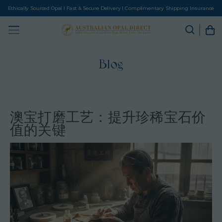
Ethically Sourced Opal I Fast & Secure Delivery I Complimentary Shipping Insurance
Blog
澳宝打磨工艺：提升珍稀宝石价
值的关键