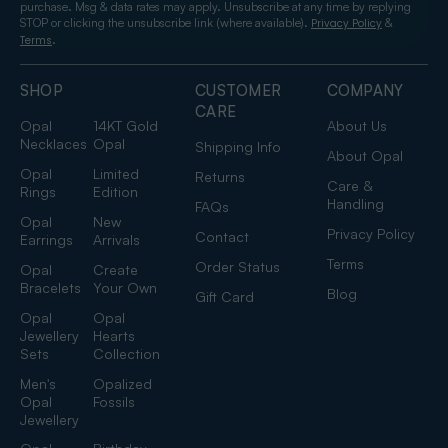
purchase. Msg & data rates may apply. Unsubscribe at any time by replying
STOP or clicking the unsubscribe link (where available).
&
Privacy Policy
.
Terms
SHOP
CUSTOMER
COMPANY
CARE
Opal
14KT Gold
About Us
Necklaces
Opal
Shipping Info
About Opal
Opal
Limited
Returns
Care &
Rings
Edition
Handling
FAQs
Opal
New
Privacy Policy
Contact
Earrings
Arrivals
Terms
Order Status
Opal
Create
Bracelets
Your Own
Blog
Gift Card
Opal
Opal
Jewellery
Hearts
Sets
Collection
Men's
Opalized
Opal
Fossils
Jewellery