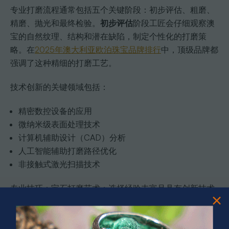
专业打磨流程通常包括五个关键阶段：初步评估、粗磨、
精磨、抛光和最终检验。
初步评估
阶段工匠会仔细观察澳
宝的自然纹理、结构和潜在缺陷，制定个性化的打磨策
略。在
2025年澳大利亚欧泊珠宝品牌排行
中，顶级品牌都
强调了这种精细的打磨工艺。
技术创新的关键领域包括：
精密数控设备的应用
微纳米级表面处理技术
计算机辅助设计（CAD）分析
人工智能辅助打磨路径优化
非接触式激光扫描技术
专业技巧：宝石打磨艺术：选择经验丰富且具有创新技术
背景的工匠，他们不仅掌握传统技艺，还能运用最新科技
提升澳宝的内在价值和视觉魅力。