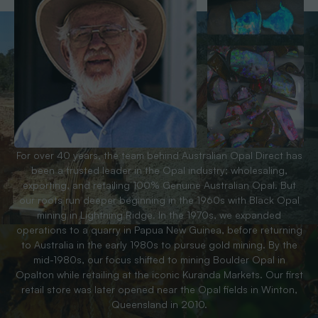
For over 40 years, the team behind Australian Opal Direct has
been a trusted leader in the Opal industry; wholesaling,
exporting, and retailing 100% Genuine Australian Opal. But
our roots run deeper beginning in the 1960s with Black Opal
mining in Lightning Ridge. In the 1970s, we expanded
operations to a quarry in Papua New Guinea, before returning
to Australia in the early 1980s to pursue gold mining. By the
mid-1980s, our focus shifted to mining Boulder Opal in
Opalton while retailing at the iconic Kuranda Markets. Our first
retail store was later opened near the Opal fields in Winton,
Queensland in 2010.