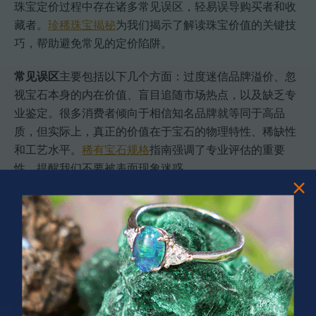
珠宝定价过程中存在诸多常见误区，轻易误导购买者和收
藏者。
珍稀珠宝揭秘
为我们揭示了解读珠宝价值的关键技
巧，帮助避免常见的定价陷阱。
常见误区
主要包括以下几个方面：过度迷信品牌溢价、忽
视宝石本身的内在价值、盲目追随市场热点，以及缺乏专
业鉴定。很多消费者倾向于相信知名品牌就等同于高品
质，但实际上，真正的价值在于宝石的物理特性、稀缺性
和工艺水平。
稀有宝石规格
指南强调了专业评估的重要
性，提醒我们不要被表面现象迷惑。
反垄断研究视角深入剖析了珠宝定价中的不正当行为。最
常见的定价陷阱包括：人为制造稀缺性、模糊定价标准、
夸大宝石价值，以及利用信息不对称。专业买家应当警惕
这些可能导致定价失真的策略。正确的做法是要求查看权
威机构出具的鉴定证书，全面评估宝石的多个维度，包括
重量、纯度、色泽、切工和市场流通性。