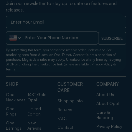
Join our newsletter to stay up to date on features and
releases.
Phone Number
SUBSCRIBE
By submitting this form, you consent to receive order updates and / or
marketing texts from Australian Opal Direct. Consent is not a condition of
purchase. Msg & data rates may apply. Unsubscribe at any time by replying
STOP or clicking the unsubscribe link (where available).
&
Privacy Policy
.
Terms
SHOP
CUSTOMER
COMPANY
CARE
Opal
14KT Gold
About Us
Necklaces
Opal
Shipping Info
About Opal
Opal
Limited
Returns
Care &
Rings
Edition
Handling
FAQs
Opal
New
Privacy Policy
Contact
Earrings
Arrivals