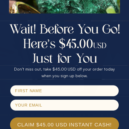
PRIZES OF UNSPEAKABLE VALUE!
对于珠宝收藏者来说，避开定价误区需要专业知识和谨慎
SPIN TO WIN
态度。建议通过
珠宝溯源流程
全面了解珠宝的来源和价
值。关键是保持理性，不盲目追随潮流，而是根据珠宝的
$75.00 CASH
40% Off
实际价值做出判断。专业、谨慎和求知是避开定价陷阱的
最佳武器，只有深入了解行业标准和评估逻辑，才能做出
30% Off
25% Off
明智的投资选择。
25% Off
30% Off
$75.00 CASH
40% Off
掌握珠宝定价秘诀，开启您的澳宝珍
藏之旅
Don’t miss out, take $45.00 USD off your order today
Email
when you sign up below.
文章深入解析珠宝定价逻辑，指出核心挑战在于如何准确
评估材料质量、工艺价值和市场供需的复杂关系。许多藏
SPIN!
No thanks
家和消费者面对品牌溢价与宝石本身内在价值的权衡时感
到迷茫，常常缺少专业鉴定与透明度作支撑，难以做出明
智选择。珠宝不仅是稀缺资产，更承载着历史与文化的独
特能量，理解定价中的公平竞争和行业规范至关重要。
CLAIM $45.00 USD INSTANT CASH!
在
African Opal Direct
我们致力于解决这些痛点，提供来自