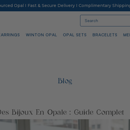
Sourced Opal I Fast & Secure Delivery I Complimentary Shippin
Search
EARRINGS
WINTON OPAL
OPAL SETS
BRACELETS
ME
Blog
Des Bijoux En Opale : Guide Complet