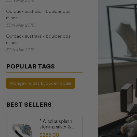
30th May 2018
Outback australia - boulder opal
mines
30th May 2018
Outback australia - boulder opal
mines
30th May 2018
POPULAR TAGS
#longévité des bijoux en opale
BEST SELLERS
* A color splash
sterling silver &
topaz australian
$285.00