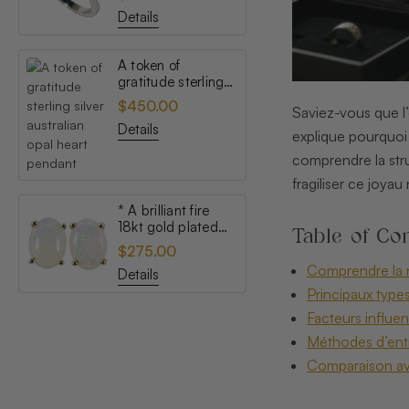
opal ring
Details
A token of
gratitude sterling
silver australian
$450.00
Saviez-vous que l
opal heart pendant
Details
explique pourquoi 
comprendre la stru
fragiliser ce joyau
* A brilliant fire
18kt gold plated
Table of Con
australian white
$275.00
opal stud earrings
Comprendre la n
Details
Principaux types 
Facteurs influen
Méthodes d’entr
Comparaison ave