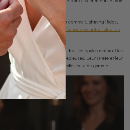
ouleur et leur qualité intrinsèque, offrant aux créateurs et aux
. Originaire des régions minières comme Lightning Ridge,
x nuances orangées électrisantes.
Découvrez notre sélection
ues.
les (ou précieuses), les opales de feu, les opales matrix et les
t considérées comme les plus précieuses. Leur rareté et leur
agues, pendentifs et boucles d’oreilles haut de gamme.