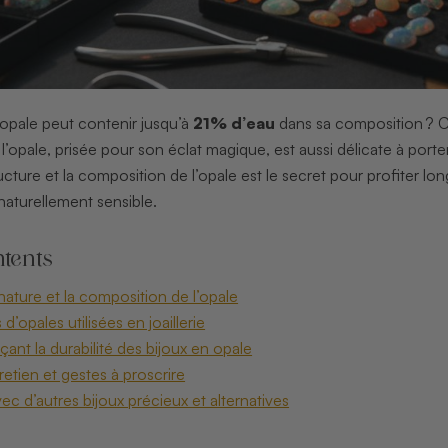
’opale peut contenir jusqu’à
21% d’eau
dans sa composition ? Cet
l’opale, prisée pour son éclat magique, est aussi délicate à porte
cture et la composition de l’opale est le secret pour profiter l
 naturellement sensible.
tents
ature et la composition de l’opale
d’opales utilisées en joaillerie
çant la durabilité des bijoux en opale
etien et gestes à proscrire
c d’autres bijoux précieux et alternatives