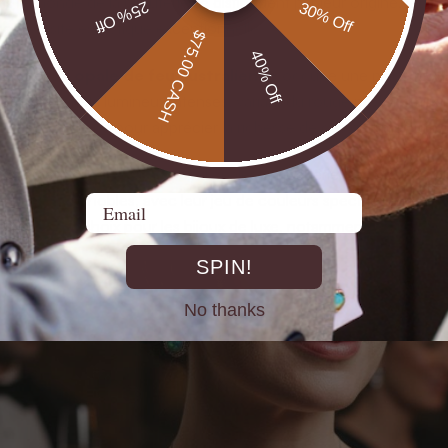
ns le monde de la bijouterie se distinguent par leur origine, leur c
25% Off
30% Off
e diversité esthétique exceptionnelle.
$75.00 CASH
40% Off
erchées, l’
opale de feu australienne
occupe une place royale
e par des reflets lumineux intenses, variant du rouge profond au
ale australienne
pour apprécier la richesse de ces gemmes uniq
palement quatre catégories d’opales en joaillerie : les opales nob
Les opales nobles, avec leur jeu de couleurs spectaculaire, son
Email
 pierres de choix pour les bijoux de luxe, notamment dans les b
SPIN!
No thanks