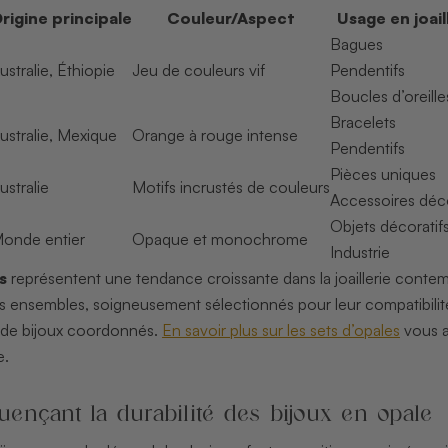
rigine principale
Couleur/Aspect
Usage en joail
Bagues
ustralie, Éthiopie
Jeu de couleurs vif
Pendentifs
Boucles d’oreille
Bracelets
ustralie, Mexique
Orange à rouge intense
Pendentifs
Pièces uniques
ustralie
Motifs incrustés de couleurs
Accessoires déco
Objets décoratif
onde entier
Opaque et monochrome
Industrie
s
représentent une tendance croissante dans la joaillerie contem
 ensembles, soigneusement sélectionnés pour leur compatibilité 
 de bijoux coordonnés.
En savoir plus sur les sets d’opales
vous a
e.
luençant la durabilité des bijoux en opale