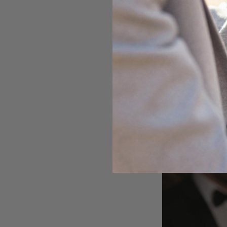
les plus prisées da
collectionneurs un
Parmi les plus rech
elle se caractéris
de bracelets en op
On distingue princi
opales communes. 
beauté en font des