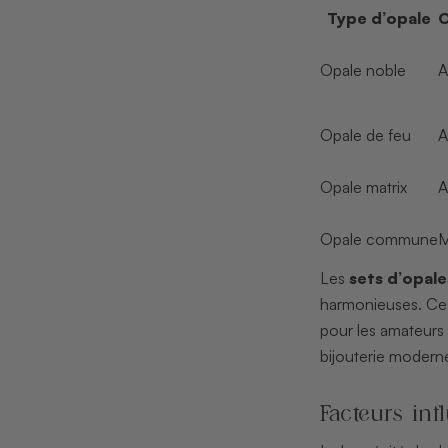
Type d’opale
O
Opale noble
A
Opale de feu
A
Opale matrix
A
Opale commune
M
Les
sets d’opale
harmonieuses. Ces
pour les amateurs
bijouterie modern
Facteurs inf