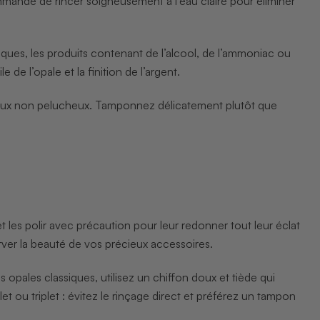
ande de rincer soigneusement à l’eau claire pour éliminer
ques, les produits contenant de l’alcool, de l’ammoniac ou
 de l’opale et la finition de l’argent.
doux non pelucheux. Tamponnez délicatement plutôt que
et les polir avec précaution pour leur redonner tout leur éclat
rver la beauté de vos précieux accessoires.
s opales classiques, utilisez un chiffon doux et tiède qui
et ou triplet : évitez le rinçage direct et préférez un tampon