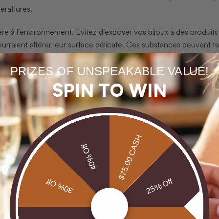
éraflures.
ière à l’environnement. Évitez d’exposer vos bijoux à des produi
rraient altérer leur surface délicate. Ces substances peuvent te
PRIZES OF UNSPEAKABLE VALUE!
 bijoux en toute sécurité, utilisez toujours vos mains propres et
SPIN TO WIN
 directement la pierre. Les huiles naturelles de votre peau et la 
dation cruciale : stockez vos bijoux individuellement dans des
$75.00 CASH
40% Off
30% Off
25% Off