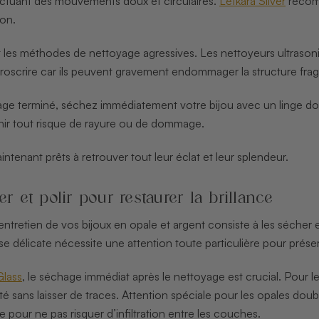
fectuant des mouvements doux et circulaires.
Lefkara Silver
recomm
von.
 les méthodes de nettoyage agressives. Les nettoyeurs ultrasoni
proscrire car ils peuvent gravement endommager la structure fragile
yage terminé, séchez immédiatement votre bijou avec un linge 
enir tout risque de rayure ou de dommage.
intenant prêts à retrouver tout leur éclat et leur splendeur.
er et polir pour restaurer la brillance
’entretien de vos bijoux en opale et argent consiste à les sécher 
se délicate nécessite une attention toute particulière pour prése
Glass
, le séchage immédiat après le nettoyage est crucial. Pour le
é sans laisser de traces. Attention spéciale pour les opales doubl
pour ne pas risquer d’infiltration entre les couches.