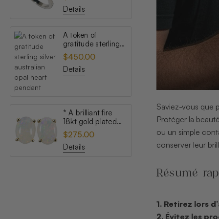
opal ring
Details
A token of
gratitude sterling
silver australian
$450.00
opal heart pendant
Details
Saviez-vous que pr
* A brilliant fire
Protéger la beauté
18kt gold plated
australian white
ou un simple cont
$275.00
opal stud earrings
conserver leur bri
Details
Résumé rap
1. Retirez lors 
2. Évitez les pr