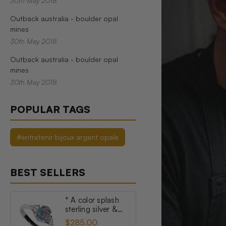
30th May 2018
Outback australia - boulder opal
mines
30th May 2018
Outback australia - boulder opal
mines
30th May 2018
POPULAR TAGS
#entretenir bijoux argent opale
BEST SELLERS
* A color splash
sterling silver &
topaz australian
$285.00