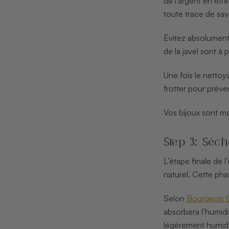
de l’argent en ef
toute trace de sa
Évitez absolument
de la javel sont à 
Une fois le netto
frotter pour prév
Vos bijoux sont ma
Step 3: Séch
L’étape finale de l
naturel. Cette pha
Selon
Bourgeois 
absorbera l’humidit
légèrement humide 