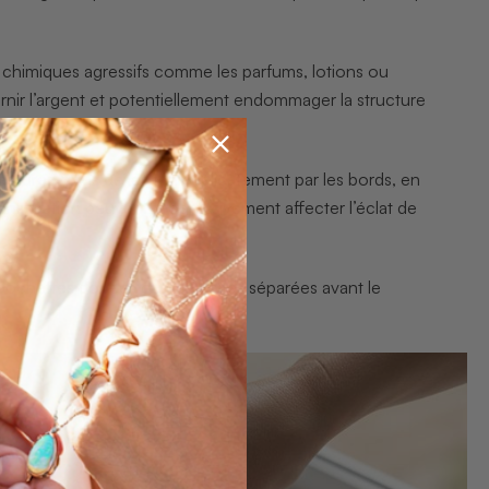
ts chimiques agressifs comme les parfums, lotions ou
rnir l’argent et potentiellement endommager la structure
 assurez-vous de les tenir délicatement par les bords, en
transpiration peuvent progressivement affecter l’éclat de
 pochettes douces ou des boîtes séparées avant le