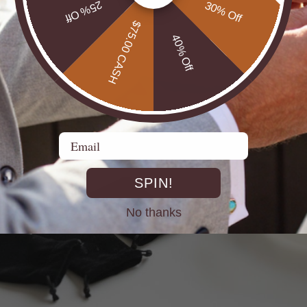
25% Off
30% Off
$75.00 CASH
40% Off
Email
SPIN!
No thanks