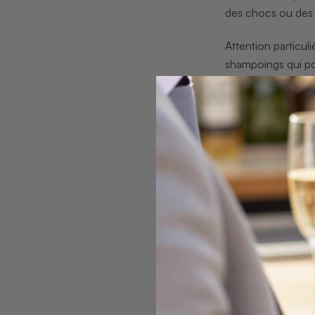
des chocs ou des 
Attention particul
shampoings qui pou
fragile de l’opale.
Pour manipuler vos
évitant de toucher
l’opale.
Dernière recomman
nettoyage.