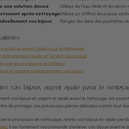
c une solution douce
Utilisez de l’eau tiède et du savon
ectement après nettoyage
Utilisez un chiffon doux pour sécher
viduellement vos bijoux
Rangez-les dans des pochettes dou
atières
 vos bijoux argent opale pour le nettoyage
 délicatement l’opale et l’argent sans risque
t polir pour restaurer la brillance
 l’état et stocker soigneusement vos bijoux
arer vos bijoux argent opale pour le nettoya
ent vos bijoux en argent et opale avant le nettoyage est essentie
ettra de protéger ces précieuses pierres délicates contre tout d
r le processus de nettoyage, retirez vos bijoux en opale penda
teed
, il est fortement recommandé d’enlever ces bijoux avant le 