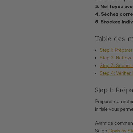
3. Nettoyez ave
4. Séchez corr
5. Stockez indi
Table des m
Step 1: Préparer
Step 2: Nettoyer
Step 3: Sécher e
Step 4: Vérifier
Step 1: Prép
Préparer correctem
initiale vous perm
Avant de commence
Selon
Opals by S