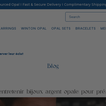
Sourced Opal I Fast & Secure Delivery I Complimentary Shippin
Search
EARRINGS
WINTON OPAL
OPAL SETS
BRACELETS
ME
rver leur éclat
Blog
tretenir bijoux argent opale pour prés