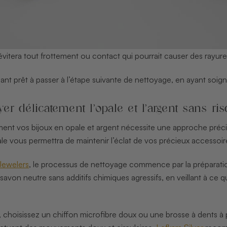
vitera tout frottement ou contact qui pourrait causer des rayures 
nt prêt à passer à l’étape suivante de nettoyage, en ayant soig
oyer délicatement l’opale et l’argent sans ri
ent vos bijoux en opale et argent nécessite une approche précise 
le vous permettra de maintenir l’éclat de vos précieux accessoi
Jewelers
, le processus de nettoyage commence par la préparatio
un savon neutre sans additifs chimiques agressifs, en veillant à ce
 choisissez un chiffon microfibre doux ou une brosse à dents à p