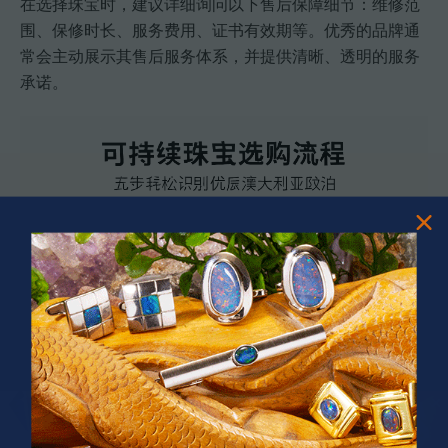
在选择珠宝时，建议详细询问以下售后保障细节：维修范
围、保修时长、服务费用、证书有效期等。优秀的品牌通
常会主动展示其售后服务体系，并提供清晰、透明的服务
承诺。
PRIZES OF UNSPEAKABLE VALUE!
专业小贴士
：
索取书面的售后服务政策文件，并仔细阅读
SPIN TO WIN