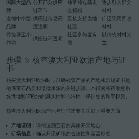
国际大型品
公开部分供应
通常通过基金
逐步引入部分
牌
链环节
会捐赠
材料
道德中小型
供应链信息高
直接支持当地
广泛采用回收
品牌
度透明
社区
材料
传统珠宝小
社区参与度有
以传统材料为
供应链不透明
作坊
限
主
步骤 3: 核查澳大利亚欧泊产地与证
书
购买澳大利亚欧泊时，准确核查产品的产地和合规证书是
确保宝石品质和道德来源的关键步骤。本指南将帮助您系
统性地验证欧泊的真实性和合法性，保护您的珠宝投资。
核查澳大利亚欧泊产地与证书需要关注以下重要方面：
产地证明
：详细追溯宝石的具体开采地点
矿场信息
：确认开采矿场的合法性和运营标准