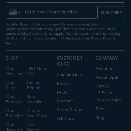
Phone Number
SUBSCRIBE
By submitting this form, you consent to receive order updates and / or
marketing texts from Australian Opal Direct. Consent is not a condition of
purchase. Msg & data rates may apply. Unsubscribe at any time by replying
STOP or clicking the unsubscribe link (where available).
&
Privacy Policy
.
Terms
SHOP
CUSTOMER
COMPANY
CARE
Opal
14KT Gold
About Us
Necklaces
Opal
Shipping Info
About Opal
Opal
Limited
Returns
Care &
Rings
Edition
Handling
FAQs
Opal
New
Privacy Policy
Contact
Earrings
Arrivals
Terms
Order Status
Opal
Create
Bracelets
Your Own
Blog
Gift Card
Opal
Opal
Jewellery
Hearts