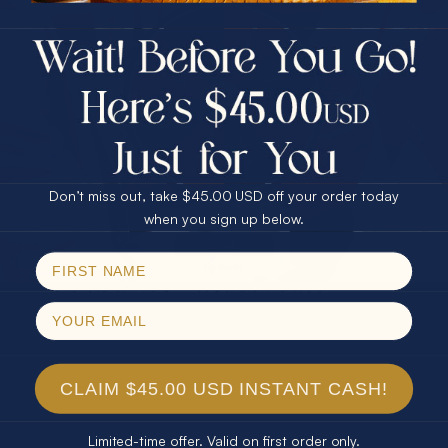
每一个细节条款，不要只听销售人员的口头承诺。
$75.00 CASH
40% Off
下表对比了可持续珠宝的各环节对消费者和行业的深远影
响：
30% Off
25% Off
环节
对消费者的影响
对行业的积极作用
25% Off
30% Off
$75.00 CASH
40% Off
材料可追溯性
增强购买信心
规范供应链管理
环保包装
减少环境负担
推动绿色创新
Don’t miss out, take $45.00 USD off your order today
售后服务保障
提升满意度与忠诚度
强化长期信任关系
Email
when you sign up below.
SPIN!
掌握可持续珠宝购买的智慧 选择真
No thanks
正来自澳大利亚的优质欧泊
在本文里您已深刻了解了可持续珠宝的核心标准、道德采
购的重要性以及核查澳大利亚欧泊产地和证书的关键步骤
这些都是每位珠宝爱好者面临的挑战 确保每一件珠宝不仅
CLAIM $45.00 USD INSTANT CASH!
美丽而且符合环境与社会责任的期待
Limited-time offer. Valid on first order only.
Australian Opal Direct专注于直采Authentic Australian