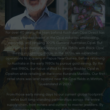
For over 40 years, the team behind Australian Opal Direct has
been a trusted leader in the Opal industry; wholesaling,
exporting, and retailing 100% Genuine Australian Opal. But
our roots run deeper beginning in the 1960s with Black Opal
mining in Lightning Ridge. In the 1970s, we expanded
operations to a quarry in Papua New Guinea, before returning
to Australia in the early 1980s to pursue gold mining. By the
mid-1980s, our focus shifted to mining Boulder Opal in
Opalton while retailing at the iconic Kuranda Markets. Our first
retail store was later opened near the Opal fields in Winton,
Queensland in 2010.
From those early mining days to our current global footprint,
we’ve built long-standing partnerships across the entire
supply chain, from miners and cutters to master jewellers. By
eliminating the middleman, we deliver premium-quality