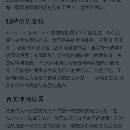
每一颗欧泊背后的历史与矿工手艺，这里正对口。
独特价值主张
Australian Opal Direct 的独特性在于将矿区直连、年代沉
淀与专业叙事结合成一套可购买的奢侈体验。它不仅“卖石
头”，还提供来源可追、故事可感的作品：直采降低成本并
提高透明度；专属限量与定制把控稀缺性与收藏价值；免
费运输与保险、90天保修则把高价值网购风险降到最低。
相比于依赖中间商或大众化产出的替代者，它把产地、工
匠与顾客三方的信任链条直接建立起来——这就是它在同
类市场中的优势与差异化所在。
真实使用场景
想象你为一次重要纪念日寻找一枚独特的欧泊吊坠：在
Australian Opal Direct，你可以通过详尽的产品故事与矿区
信息挑选一块有历史感的裸石，委托定制镶嵌并享受免费