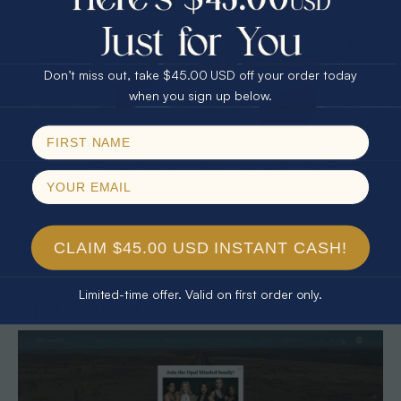
实际使用场景
25% Off
30% Off
$75.00 CASH
40% Off
例如一名珠宝设计师在平台上直接与澳洲矿工沟通，采购
已由Opal sheriff审核的黑欧泊用于定制戒指，从而保证了
Don’t miss out, take $45.00 USD off your order today
材料来源的可溯源性与作品的市场溢价。
Email
when you sign up below.
SPIN!
定价
No thanks
定价随拍卖与卖家挂牌而异，拍卖起价可低至1美元，同时
也存在一口价商品供选择。详细费用结构需在下单或出价
前向卖家或平台查询确认。
CLAIM $45.00 USD INSTANT CASH!
网站：
https://opalauctions.com
Limited-time offer. Valid on first order only.
Opal Minded