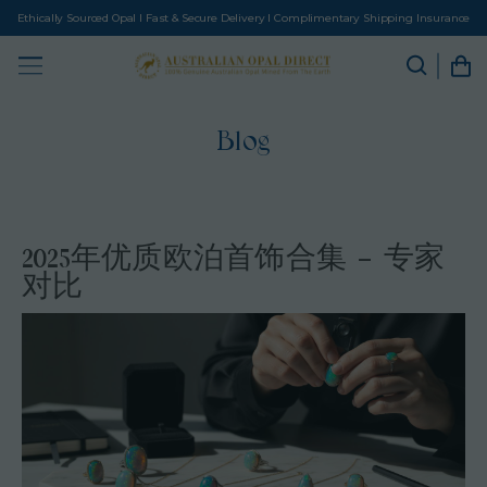
Ethically Sourced Opal I Fast & Secure Delivery I Complimentary Shipping Insurance
Blog
2025年优质欧泊首饰合集 – 专家
对比