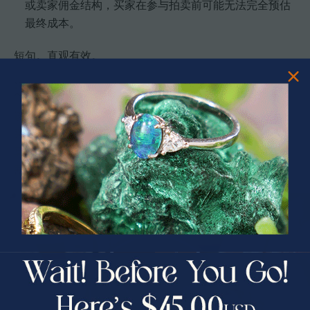
或卖家佣金结构，买家在参与拍卖前可能无法完全预估
最终成本。
短句。直观有效。
适合谁
该平台最适合收藏家、珠宝设计师、投资者与热衷于原矿
采购的爱好者，尤其是那些愿意为稀有欧泊出价、并重视
真实性与直接供应链关系的用户。如果你需要与矿工或切
割师建立长期合作，欧泊拍卖提供了可操作的渠道。
独特价值主张
PRIZES OF UNSPEAKABLE VALUE!
SPIN TO WIN
欧泊拍卖的独到之处在于把拍卖机制与独立真伪审计结
合，既保留发现稀有标的的机会，也尽力保障买家免受伪
$75.00 CASH
40% Off
造风险。它不是单纯的商城，而是一个兼顾发现、验证与
交易的专业生态。
30% Off
25% Off