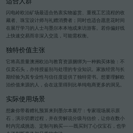
适合人群
闪电岭欧泊矿场最适合热衷实物鉴赏、重视工艺流程的收
藏者、珠宝设计师与礼赠消费者；同时也适合愿意花时间
在展厅学习的人士与墨尔本本地或来访游客。若你偏好线
上快速交易而非深入交流，可能需权衡。
独特价值主张
它将高质量澳洲欧泊与教育资源捆绑为一种购买体验：不
仅卖石头，亦传授鉴别与处理的专业知识。家族经营与长
期经验为其专业性与信任度提供了独特背书。想要理解欧
泊价值来源的人，会在这里得到比单纯电商更多的洞见。
实际使用场景
想象你带着赠礼预算来到墨尔本展厅：专家现场展示原
石，演示切磨过程，并在旁解说分级与估价，让你在数小
时内完成挑选、定制与购买——既买到了心仪宝石，也学