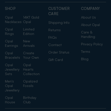
SHOP
CUSTOMER
COMPANY
CARE
Opal
14KT Gold
About Us
Necklaces
Opal
Shipping Info
About Opal
Opal
Limited
Returns
Care &
Rings
Edition
Handling
FAQs
Opal
New
Privacy Policy
Contact
Earrings
Arrivals
Terms
Order Status
Opal
Create
Bracelets
Your Own
Blog
Gift Card
Opal
Opal
Jewellery
Hearts
Sets
Collection
Men's
Opalized
Opal
Fossils
Jewellery
Opal
Birthday
House
Club