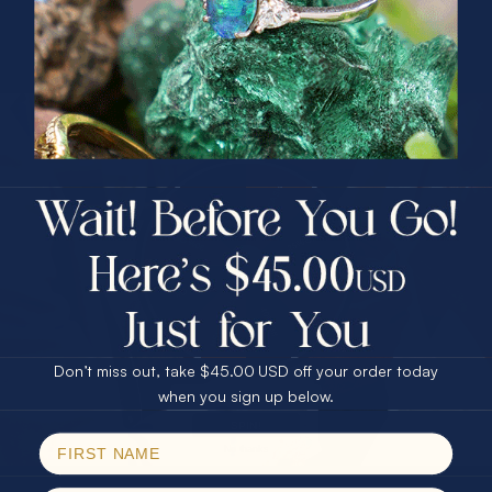
深度表达。
PRIZES OF UNSPEAKABLE VALUE!
SPIN TO WIN
$75.00 CASH
40% Off
30% Off
25% Off
25% Off
30% Off
$75.00 CASH
40% Off
Don’t miss out, take $45.00 USD off your order today
体验专属澳宝魅力 定制您的梦想珠
Email
when you sign up below.
宝
SPIN!
No thanks
在“自定义珠宝流程说明：打造专属澳宝饰品体验”中，您