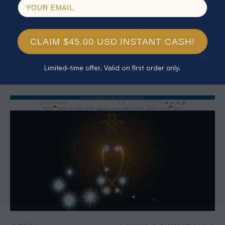
或许感受到定制过程中设计细节不明确、预算难控以及成
品无法完全预期等痛点。要克服这些挑战，精准沟通和专
业指导至关重要。我们的平台专注于正宗澳大利亚欧泊珠
宝，深耕Lightning Ridge、Coober Pedy及Queensland等
CLAIM $45.00 USD INSTANT CASH!
知名产区，保证每一颗宝石的天然壮丽与稀有价值。我们
理解您对个性化款式、品质保障和价格透明的需求，为您
Limited-time offer. Valid on first order only.
量身打造符合审美与期待的独特饰品。