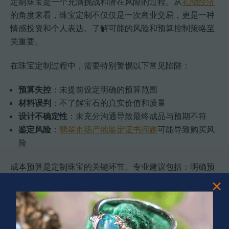
定制珠宝是一个充满挑战和潜在风险的过程。从
礼物经济
的角度来看，珠宝定制不仅仅是一次商业交易，更是一种
情感投资和个人表达。了解可能的风险和预算控制策略至
关重要。
在珠宝定制过程中，需要特别警惕以下常见陷阱：
预算失控
：未提前设定明确的预算范围
材料误判
：不了解宝石的真实价值和质量
设计不确定性
：未充分沟通导致最终成品与预期不符
鉴定风险
：
翡翠市场产地鉴定证书问题
可能导致购买风
险
成本预算是定制珠宝的关键环节。专业建议包括：明确预
算上限、分阶段确认设计细节、预留10-15%的意外开支。
对于追求独特性的客户来说，提前进行全面沟通、详细评
估和风险管理，是确保满意度的关键。一件成功的定制珠
宝不仅仅依赖于价格，更在于对细节的精准把控和情感的