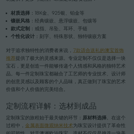
材质选择
：18K金、925银、铂金等
镶嵌风格
：经典镶嵌、悬浮镶嵌、包镶等
款式定制
：戒指、吊坠、耳环、手链
个性化设计
：刻字、特殊形状、独特镶嵌方案
对于追求独特性的消费者来说，
7款适合送礼的澳宝首饰
推荐
提供了极大的灵感来源。专业定制不仅仅是选择一块
宝石，更是创造一件能够传递个人情感和风格的独特艺术
品。每一件定制珠宝都融合了工艺师的专业技术、设计师
的创意灵感以及顾客的个人品味，真正做到了珠宝的艺术
价值和个人价值的完美结合。
定制流程详解：选材到成品
定制珠宝的旅程始于最关键的环节：
原材料选择
。在这个
过程中，
金属表面微观纳米技术
为珠宝设计提供了革命性
的可能性。对于澳洲欧泊珠宝，选材不仅仅是挑选一块美