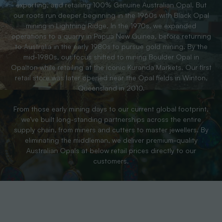
exporting, and retailing 100% Genuine Australian Opal. But
our roots run deeper beginning in the 1960s with Black Opal
mining in Lightning Ridge. In the 1970s, we expanded
operations to a quarry in Papua New Guinea, before returning
to Australia in the early 1980s to pursue gold mining. By the
mid-1980s, our focus shifted to mining Boulder Opal in
Opalton while retailing at the iconic Kuranda Markets. Our first
retail store was later opened near the Opal fields in Winton,
Queensland in 2010.
From those early mining days to our current global footprint,
we’ve built long-standing partnerships across the entire
supply chain, from miners and cutters to master jewellers. By
eliminating the middleman, we deliver premium-quality
Australian Opals at below retail prices directly to our
customers.