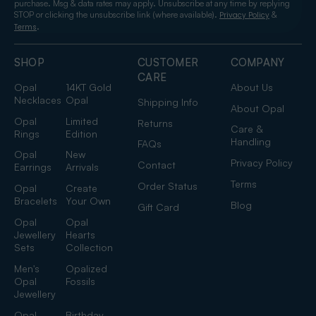
purchase. Msg & data rates may apply. Unsubscribe at any time by replying
STOP or clicking the unsubscribe link (where available).
&
Privacy Policy
.
Terms
SHOP
CUSTOMER
COMPANY
CARE
Opal
14KT Gold
About Us
Necklaces
Opal
Shipping Info
About Opal
Opal
Limited
Returns
Care &
Rings
Edition
Handling
FAQs
Opal
New
Privacy Policy
Contact
Earrings
Arrivals
Terms
Order Status
Opal
Create
Bracelets
Your Own
Blog
Gift Card
Opal
Opal
Jewellery
Hearts
Sets
Collection
Men's
Opalized
Opal
Fossils
Jewellery
Opal
Birthday