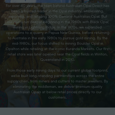
For over 40 years, the team behind Australian Opal Direct has
been a trusted leader in the Opal industry; wholesaling,
exporting, and retailing 100% Genuine Australian Opal. But
our roots run deeper beginning in the 1960s with Black Opal
mining in Lightning Ridge. In the 1970s, we expanded
operations to a quarry in Papua New Guinea, before returning
to Australia in the early 1980s to pursue gold mining. By the
mid-1980s, our focus shifted to mining Boulder Opal in
Opalton while retailing at the iconic Kuranda Markets. Our first
retail store was later opened near the Opal fields in Winton,
Queensland in 2010.
From those early mining days to our current global footprint,
we’ve built long-standing partnerships across the entire
supply chain, from miners and cutters to master jewellers. By
eliminating the middleman, we deliver premium-quality
Australian Opals at below retail prices directly to our
customers.