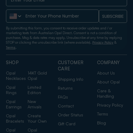
Phone Number
SUBSCRIBE
By submitting this form, you consent to receive order updates and / or
marketing texts from Australian Opal Direct. Consent is not a condition of
purchase. Msg & data rates may apply. Unsubscribe at any time by replying
STOP or clicking the unsubscribe link (where available).
&
Privacy Policy
.
Terms
SHOP
CUSTOMER
COMPANY
CARE
Opal
14KT Gold
About Us
Necklaces
Opal
Shipping Info
About Opal
Opal
Limited
Returns
Care &
Rings
Edition
Handling
FAQs
Opal
New
Privacy Policy
Contact
Earrings
Arrivals
Terms
Order Status
Opal
Create
Bracelets
Your Own
Blog
Gift Card
Opal
Opal