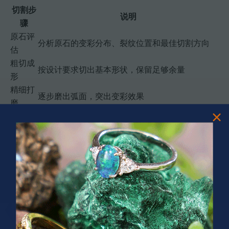
切割步
说明
骤
原石评
分析原石的变彩分布、裂纹位置和最佳切割方向
估
粗切成
按设计要求切出基本形状，保留足够余量
形
精细打
逐步磨出弧面，突出变彩效果
磨
抛光处
最终抛光至镜面效果，展现原石最佳状态
理
质量检
检查尺寸精度、表面质量和变彩效果，合格后进入
验
下一环节
在高品质澳宝选购建议中，我们特别强调了澳宝的脆弱性
处理。切割过程中需要持续用水冷却，避免因摩擦产生的
热量导致原石开裂。切割师还需要根据原石的天然纹理选
择切割方向，以最大化变彩面积。
PRIZES OF UNSPEAKABLE VALUE!
SPIN TO WIN