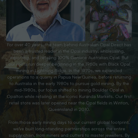
For over 40 years, the team behind Australian Opal Direct has
been a trusted leader in the Opal industry; wholesaling,
exporting, and retailing 100% Genuine Australian Opal. But
our roots run deeper beginning in the 1960s with Black Opal
mining in Lightning Ridge. In the 1970s, we expanded
operations to a quarry in Papua New Guinea, before returning
to Australia in the early 1980s to pursue gold mining. By the
mid-1980s, our focus shifted to mining Boulder Opal in
Opalton while retailing at the iconic Kuranda Markets. Our first
retail store was later opened near the Opal fields in Winton,
Queensland in 2010.
From those early mining days to our current global footprint,
we’ve built long-standing partnerships across the entire
supply chain, from miners and cutters to master jewellers. By