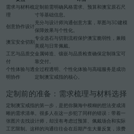
需求与材料梳
定制前需明确风格需求、预算和澳宝原石尺
理
寸等基础信息。
充分与设计师沟通创意方案，草图与3D建模
创意协作设计
保障效果与个性化。
专业选石与切割流程保护澳宝脆弱性，兼顾
澳宝安全切割
美观与日常佩戴。
工艺与品质交
金属铸造、镶嵌与品质检查确保定制珠宝可
付
靠交付。
个性体验与透
全过程透明、个性化体验与高端服务是成功
明协作
定制澳宝戒指的核心。
定制前的准备：需求梳理与材料选择
定制澳宝戒指的第一步，是把你脑海中模糊的想法变成清
晰的需求清单。很多人在这一步犯了同样的错误：带着一
张图片去找设计师，却没有考虑过预算、佩戴场合和实际
工艺限制。这样的沟通往往会在后期产生大量反复，浪费