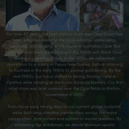
For over 40 years, the team behind Australian Opal Direct has
been a trusted leader in the Opal industry; wholesaling,
exporting, and retailing 100% Genuine Australian Opal. But
our roots run deeper beginning in the 1960s with Black Opal
mining in Lightning Ridge. In the 1970s, we expanded
operations to a quarry in Papua New Guinea, before returning
to Australia in the early 1980s to pursue gold mining. By the
mid-1980s, our focus shifted to mining Boulder Opal in
Opalton while retailing at the iconic Kuranda Markets. Our first
retail store was later opened near the Opal fields in Winton,
Queensland in 2010.
From those early mining days to our current global footprint,
we’ve built long-standing partnerships across the entire
supply chain, from miners and cutters to master jewellers. By
eliminating the middleman, we deliver premium-quality