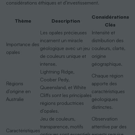
considérations éthiques et d’investissement.
Considérations
Thème
Description
Clés
Les opales précieuses
Intensité et
incarnent un miracle
distribution des
Importance des
géologique avec un jeu
couleurs, clarté,
opales
de couleurs unique et
origine
intense.
géographique.
Lightning Ridge,
Chaque région
Coober Pedy,
Régions
apporte des
Queensland, et White
d’origine en
caractéristiques
Cliffs sont les principales
Australie
géologiques
régions productrices
distinctes.
d’opales.
Jeu de couleurs,
Observation
transparence, motifs
attentive par des
Caractéristiques
optiques sont essentiels
experts requise