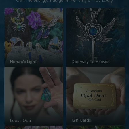
Own the energy. indulge in the rarity of true luxury
Nature's Light
Doorway To Heaven
Gift Cards
Loose Opal