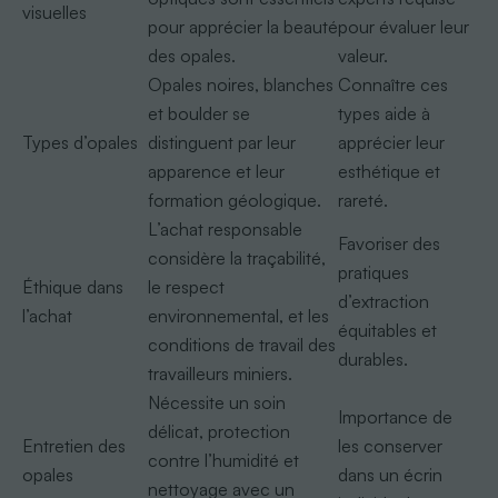
visuelles
pour apprécier la beauté
pour évaluer leur
des opales.
valeur.
Opales noires, blanches
Connaître ces
et boulder se
types aide à
Types d’opales
distinguent par leur
apprécier leur
apparence et leur
esthétique et
formation géologique.
rareté.
L’achat responsable
Favoriser des
considère la traçabilité,
pratiques
Éthique dans
le respect
d’extraction
l’achat
environnemental, et les
équitables et
conditions de travail des
durables.
travailleurs miniers.
Nécessite un soin
Importance de
délicat, protection
Entretien des
les conserver
contre l’humidité et
opales
dans un écrin
nettoyage avec un