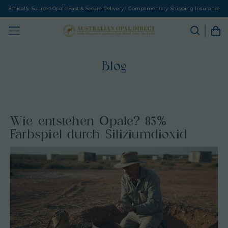
Ethically Sourced Opal I Fast & Secure Delivery I Complimentary Shipping Insurance
Blog
Wie entstehen Opale? 85%
Farbspiel durch Siliziumdioxid