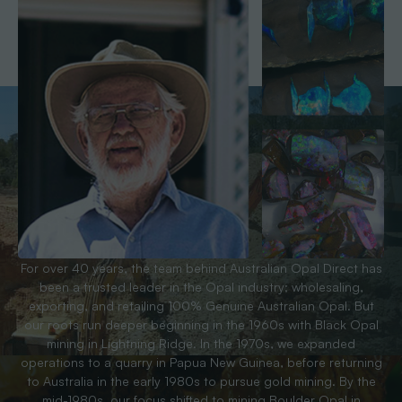
For over 40 years, the team behind Australian Opal Direct has
been a trusted leader in the Opal industry; wholesaling,
exporting, and retailing 100% Genuine Australian Opal. But
our roots run deeper beginning in the 1960s with Black Opal
mining in Lightning Ridge. In the 1970s, we expanded
operations to a quarry in Papua New Guinea, before returning
to Australia in the early 1980s to pursue gold mining. By the
mid-1980s, our focus shifted to mining Boulder Opal in