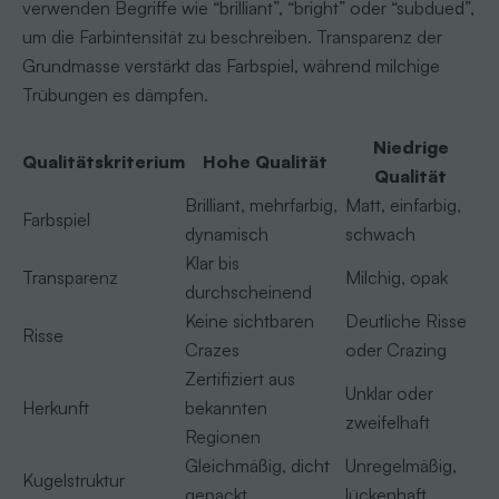
verwenden Begriffe wie “brilliant”, “bright” oder “subdued”,
um die Farbintensität zu beschreiben. Transparenz der
Grundmasse verstärkt das Farbspiel, während milchige
Trübungen es dämpfen.
Niedrige
Qualitätskriterium
Hohe Qualität
Qualität
Brilliant, mehrfarbig,
Matt, einfarbig,
Farbspiel
dynamisch
schwach
Klar bis
Transparenz
Milchig, opak
durchscheinend
Keine sichtbaren
Deutliche Risse
Risse
Crazes
oder Crazing
Zertifiziert aus
Unklar oder
Herkunft
bekannten
zweifelhaft
Regionen
Gleichmäßig, dicht
Unregelmäßig,
Kugelstruktur
gepackt
lückenhaft