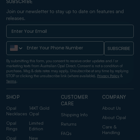
SUBSCRIBE
Join our newsletter to stay up to date on features and
releases.
Phone Number
SUBSCRIBE
By submitting this form, you consent to receive order updates and / or
marketing texts from Australian Opal Direct. Consent is not a condition of
purchase. Msg & data rates may apply. Unsubscribe at any time by replying
STOP or clicking the unsubscribe link (where available).
&
Privacy Policy
.
Terms
SHOP
CUSTOMER
COMPANY
CARE
Opal
14KT Gold
About Us
Necklaces
Opal
Shipping Info
About Opal
Opal
Limited
Returns
Care &
Rings
Edition
Handling
FAQs
Opal
New