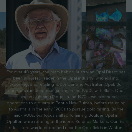
For over 40 years, the team behind Australian Opal Direct has
been a trusted leader in the Opal industry; wholesaling,
exporting, and retailing 100% Genuine Australian Opal. But
our roots run deeper beginning in the 1960s with Black Opal
mining in Lightning Ridge. In the 1970s, we expanded
operations to a quarry in Papua New Guinea, before returning
to Australia in the early 1980s to pursue gold mining. By the
mid-1980s, our focus shifted to mining Boulder Opal in
Opalton while retailing at the iconic Kuranda Markets. Our first
retail store was later opened near the Opal fields in Winton,