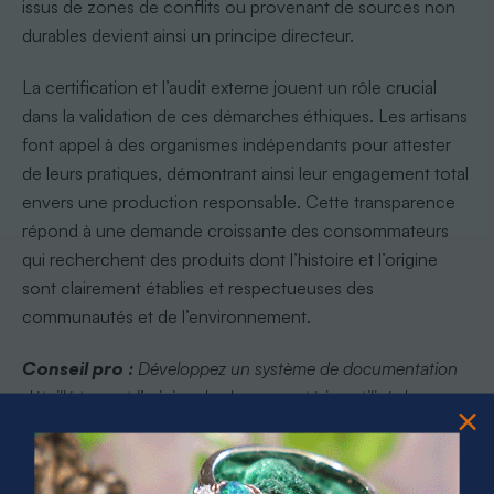
issus de zones de conflits ou provenant de sources non
durables devient ainsi un principe directeur.
La certification et l’audit externe jouent un rôle crucial
dans la validation de ces démarches éthiques. Les artisans
font appel à des organismes indépendants pour attester
de leurs pratiques, démontrant ainsi leur engagement total
envers une production responsable. Cette transparence
répond à une demande croissante des consommateurs
qui recherchent des produits dont l’histoire et l’origine
sont clairement établies et respectueuses des
communautés et de l’environnement.
Conseil pro :
Développez un système de documentation
détaillé traçant l’origine de chaque matériau utilisé dans vos
créations.
Responsabilité sociétale et certification