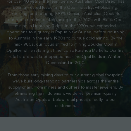
For over 40 years, the team behind Australian Opal Direct has
been a trusted leader in the Opal industry; wholesaling,
exporting, and retailing 100% Genuine Australian Opal. But
our roots run deeper beginning in the 1960s with Black Opal
mining in Lightning Ridge. In the 1970s, we expanded
operations to a quarry in Papua New Guinea, before returning
to Australia in the early 1980s to pursue gold mining. By the
mid-1980s, our focus shifted to mining Boulder Opal in
Opalton while retailing at the iconic Kuranda Markets. Our first
retail store was later opened near the Opal fields in Winton,
Queensland in 2010.
From those early mining days to our current global footprint,
we’ve built long-standing partnerships across the entire
supply chain, from miners and cutters to master jewellers. By
eliminating the middleman, we deliver premium-quality
Australian Opals at below retail prices directly to our
customers.