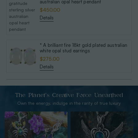
australian opal heart pendant
$450.00
Details
* A brilliant fire 18kt gold plated australian
white opal stud earrings
$275.00
Details
The Planet’s Creative Force Unearthed
Own the energy. indulge in the rarity of true luxury