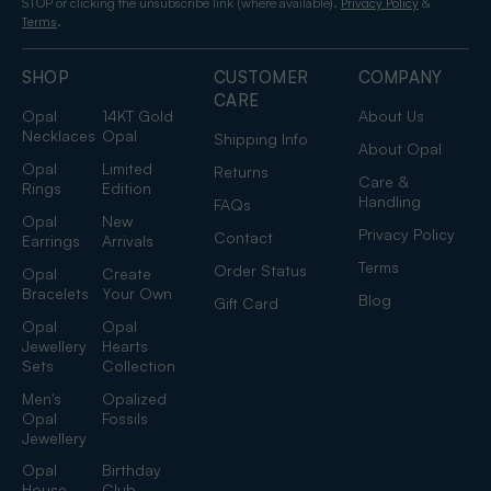
STOP or clicking the unsubscribe link (where available).
&
Privacy Policy
.
Terms
SHOP
CUSTOMER
COMPANY
CARE
Opal
14KT Gold
About Us
Necklaces
Opal
Shipping Info
About Opal
Opal
Limited
Returns
Care &
Rings
Edition
Handling
FAQs
Opal
New
Privacy Policy
Contact
Earrings
Arrivals
Terms
Order Status
Opal
Create
Bracelets
Your Own
Blog
Gift Card
Opal
Opal
Jewellery
Hearts
Sets
Collection
Men's
Opalized
Opal
Fossils
Jewellery
Opal
Birthday
House
Club