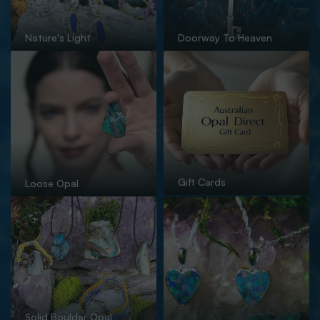
Nature's Light
Doorway To Heaven
Gift Cards
Loose Opal
Solid Boulder Opal