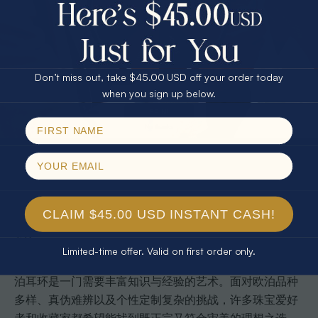
长期来看，可持续采购更具经济性
25% Off
30% Off
$75.00 CASH
支持社区发展，减少生态损害
40% Off
对于负责任的消费者而言，购买欧泊不仅是获得一件珍贵
Don’t miss out, take $45.00 USD off your order today
的珠宝，更是在用自己的选择支持生态平衡和社区发展。
Email
when you sign up below.
真正的可持续采购不仅关注产品本身，还要关注其背后的
SPIN!
生产过程、社会影响和环境保护。
No thanks
专业提示
：
选购欧泊耳环时，主动询问宝石的来源和开采
认证，这是支持可持续发展的关键第一步。
专业选择与定制您的稀有澳洲欧泊耳
CLAIM $45.00 USD INSTANT CASH!
环
Limited-time offer. Valid on first order only.
在文章中我们了解到，识别与定制真正稀有的澳大利亚欧
泊耳环是一门需要丰富知识与经验的艺术。面对欧泊品种
多样、真伪难辨以及个性定制复杂的挑战，许多珠宝爱好