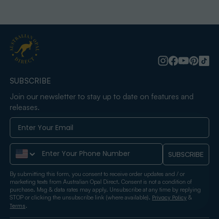
SUBSCRIBE
Join our newsletter to stay up to date on features and
releases.
Phone Number
SUBSCRIBE
By submitting this form, you consent to receive order updates and / or
marketing texts from Australian Opal Direct. Consent is not a condition of
purchase. Msg & data rates may apply. Unsubscribe at any time by replying
STOP or clicking the unsubscribe link (where available).
&
Privacy Policy
.
Terms