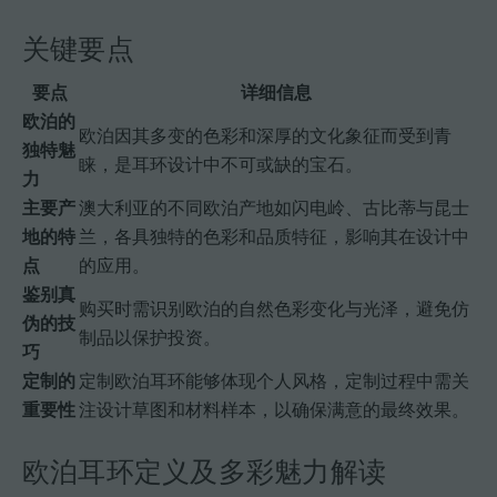
关键要点
要点
详细信息
欧泊的
欧泊因其多变的色彩和深厚的文化象征而受到青
独特魅
睐，是耳环设计中不可或缺的宝石。
力
主要产
澳大利亚的不同欧泊产地如闪电岭、古比蒂与昆士
地的特
兰，各具独特的色彩和品质特征，影响其在设计中
点
的应用。
鉴别真
购买时需识别欧泊的自然色彩变化与光泽，避免仿
伪的技
制品以保护投资。
巧
定制的
定制欧泊耳环能够体现个人风格，定制过程中需关
重要性
注设计草图和材料样本，以确保满意的最终效果。
欧泊耳环定义及多彩魅力解读