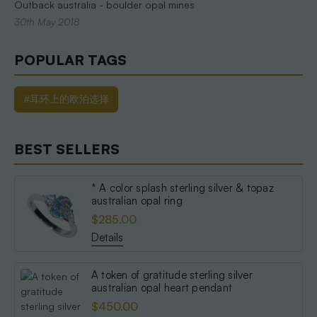
Outback australia - boulder opal mines
30th May 2018
POPULAR TAGS
#耳环上的欧泊选择
BEST SELLERS
* A color splash sterling silver & topaz
australian opal ring
$285.00
Details
A token of gratitude sterling silver
australian opal heart pendant
$450.00