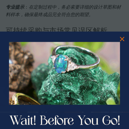
专业提示
：
在定制过程中，务必索要详细的设计草图和材
料样本，确保最终成品完全符合您的期望。
可持续采购与市场常见误区解析
可持续采购
已成为现代珠宝消费的重要趋势，尤其是在选
购欧泊耳环时。
澳大利亚欧泊可持续开采实践
为全球珠宝
市场树立了环保标杆。
市场上常见的几个误区包括：
误区一：低价等同高质量
价格过低往往意味着开采不合规
PRIZES OF UNSPEAKABLE VALUE!
SPIN TO WIN
可能涉及非法矿区和环境破坏
误区二：合成宝石就是不环保
$75.00 CASH
并非所有合成宝石都不环保
40% Off
关键在于生产工艺和能源消耗
30% Off
25% Off
误区三：可持续采购成本高昂