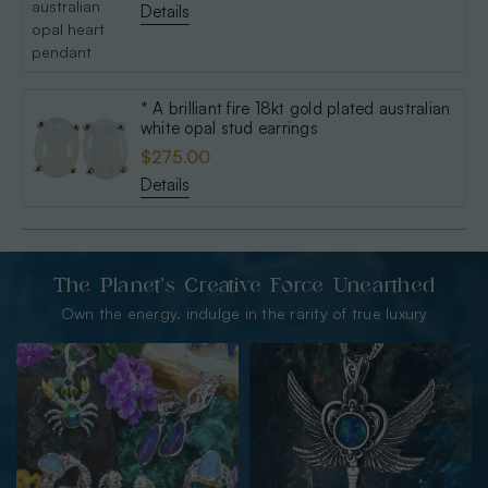
Details
* A brilliant fire 18kt gold plated australian
white opal stud earrings
$275.00
Details
The Planet’s Creative Force Unearthed
Own the energy. indulge in the rarity of true luxury