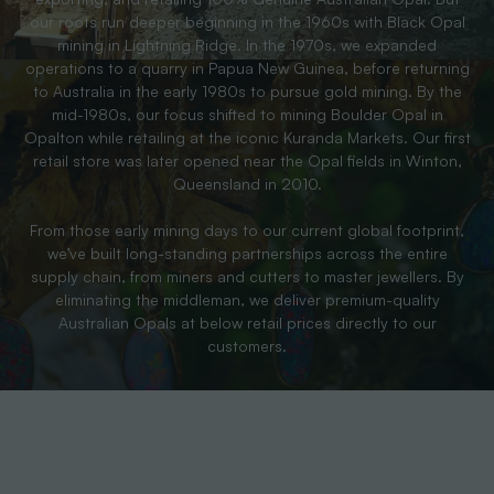
our roots run deeper beginning in the 1960s with Black Opal
mining in Lightning Ridge. In the 1970s, we expanded
operations to a quarry in Papua New Guinea, before returning
to Australia in the early 1980s to pursue gold mining. By the
mid-1980s, our focus shifted to mining Boulder Opal in
Opalton while retailing at the iconic Kuranda Markets. Our first
retail store was later opened near the Opal fields in Winton,
Queensland in 2010.
From those early mining days to our current global footprint,
we’ve built long-standing partnerships across the entire
supply chain, from miners and cutters to master jewellers. By
eliminating the middleman, we deliver premium-quality
Australian Opals at below retail prices directly to our
customers.