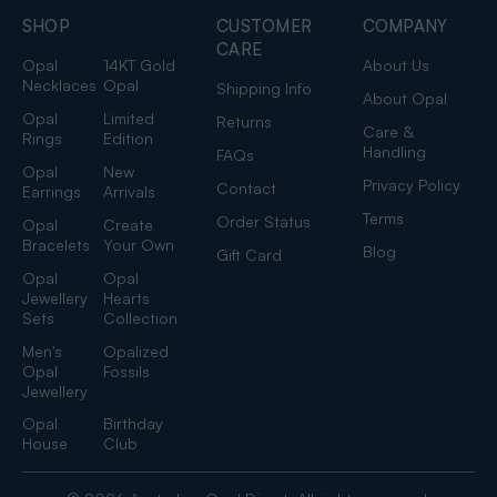
SHOP
CUSTOMER
COMPANY
CARE
Opal
14KT Gold
About Us
Necklaces
Opal
Shipping Info
About Opal
Opal
Limited
Returns
Care &
Rings
Edition
Handling
FAQs
Opal
New
Privacy Policy
Contact
Earrings
Arrivals
Terms
Order Status
Opal
Create
Bracelets
Your Own
Blog
Gift Card
Opal
Opal
Jewellery
Hearts
Sets
Collection
Men's
Opalized
Opal
Fossils
Jewellery
Opal
Birthday
House
Club