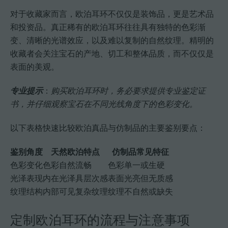
对于收藏家而言，欧泊耳环不仅仅是装饰品，更是艺术品
和投资品。真正稀有的欧泊耳环往往具有独特的色彩渐
变、清晰的光谱效应，以及难以复制的自然纹理。精明的
收藏者会关注宝石的产地、切工和整体品质，而不仅仅是
表面的美观。
专业提示
：
购买欧泊耳环时，务必要求提供专业鉴定证
书，并仔细观察宝石在不同光线角度下的色彩变化。
以下表格快速比较欧泊真品与仿制品的主要鉴别要点：
鉴别角度
天然欧泊特点
仿制品常见特征
色彩变化
色彩自然流畅
色彩单一或生硬
光泽表现
内在光泽具层次感
表面光亮但无质感
纹理结构
内部可见复杂纹理
纹理不自然或缺失
定制欧泊耳环的流程与注意事项