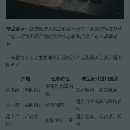
专业提示
：
在选购澳大利亚欧泊耳环时，务必询问其具体
产地，因为不同产地的欧泊在色彩和品质上存在显著差
异。
下表总结了三大主要澳大利亚欧泊产地及其珠宝设计适用
性差异：
产地
色彩特征
珠宝设计适用建议
深邃且光泽内
闪电岭（黑欧泊）
适合独特、高端藏品
敛
适合日常佩戴与高端首
古比蒂（白欧泊）
通透明亮
饰
昆士兰（矿石欧
适合创新、现代设计风
色彩变幻丰富
泊）
格