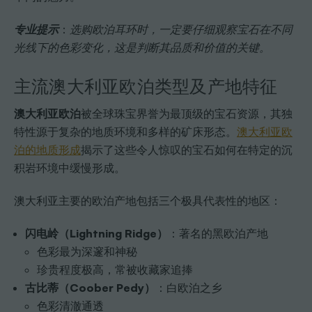
专业提示
：
选购欧泊耳环时，一定要仔细观察宝石在不同
光线下的色彩变化，这是判断其品质和价值的关键。
主流澳大利亚欧泊类型及产地特征
澳大利亚欧泊
被全球珠宝界誉为最顶级的宝石资源，其独
特性源于复杂的地质环境和多样的矿床形态。
澳大利亚欧
泊的地质形成
揭示了这些令人惊叹的宝石如何在特定的沉
积岩环境中缓慢形成。
澳大利亚主要的欧泊产地包括三个极具代表性的地区：
闪电岭（Lightning Ridge）
：著名的黑欧泊产地
色彩最为深邃和神秘
珍贵程度极高，常被收藏家追捧
古比蒂（Coober Pedy）
：白欧泊之乡
色彩清澈通透