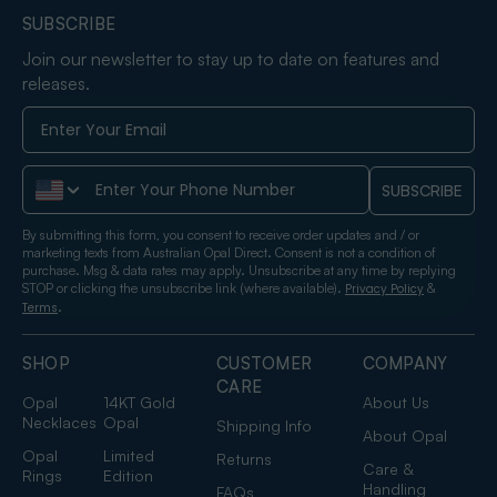
SUBSCRIBE
Join our newsletter to stay up to date on features and
releases.
Phone Number
SUBSCRIBE
By submitting this form, you consent to receive order updates and / or
marketing texts from Australian Opal Direct. Consent is not a condition of
purchase. Msg & data rates may apply. Unsubscribe at any time by replying
STOP or clicking the unsubscribe link (where available).
&
Privacy Policy
.
Terms
SHOP
CUSTOMER
COMPANY
CARE
Opal
14KT Gold
About Us
Necklaces
Opal
Shipping Info
About Opal
Opal
Limited
Returns
Care &
Rings
Edition
Handling
FAQs