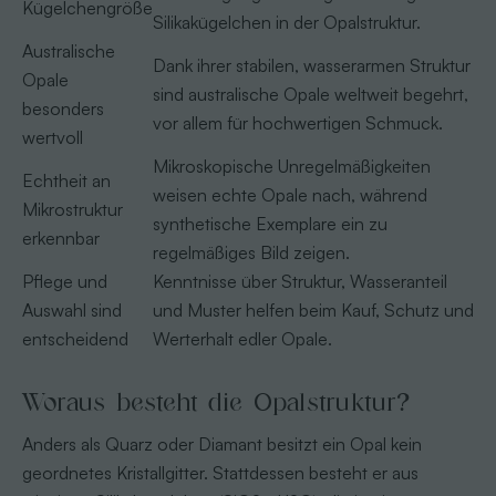
Kügelchengröße
Silikakügelchen in der Opalstruktur.
Australische
Dank ihrer stabilen, wasserarmen Struktur
Opale
sind australische Opale weltweit begehrt,
besonders
vor allem für hochwertigen Schmuck.
wertvoll
Mikroskopische Unregelmäßigkeiten
Echtheit an
weisen echte Opale nach, während
Mikrostruktur
synthetische Exemplare ein zu
erkennbar
regelmäßiges Bild zeigen.
Pflege und
Kenntnisse über Struktur, Wasseranteil
Auswahl sind
und Muster helfen beim Kauf, Schutz und
entscheidend
Werterhalt edler Opale.
Woraus besteht die Opalstruktur?
Anders als Quarz oder Diamant besitzt ein Opal kein
geordnetes Kristallgitter. Stattdessen besteht er aus