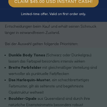
Das Wissen um die Opalstruktur ist kein reines
CLAIM $45.00 USD INSTANT CASH!
Expertenwissen. Es hat direkte Auswirkungen auf die
Auswahl, Verarbeitung und Pflege von Opalschmuck. Wer
Limited-time offer. Valid on first order only.
versteht, wie ein Opal aufgebaut ist, trifft bessere
Entscheidungen beim Kauf und erhält seinen Schmuck
länger in einwandfreiem Zustand.
Bei der Auswahl gelten folgende Prioritäten:
Dunkle Body Tones
(Schwarz oder Dunkelgrau)
lassen das Farbspiel besonders intensiv wirken
Breite Farbfelder
mit gleichmäßiger Verteilung sind
wertvoller als punktuelle Farbflecken
Das Harlequin-Muster
, ein schachbrettartiges
Farbmuster, gilt als seltenste und begehrteste
Opalstruktur weltweit
Boulder-Opale
aus Queensland sind durch ihre
natürliche Eisensteinmatrix besonders robust