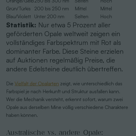
Orange/Gelb
250 bis 300 nm
Selten
Hoch
Grün/Türkis
200 bis 250 nm
Mittel
Mittel
Blau/Violett
Unter 200 nm
Selten
Hoch
Statistik:
Nur etwa 5 Prozent aller
geförderten Opale weltweit zeigen ein
vollständiges Farbspektrum mit Rot als
dominanter Farbe. Diese Steine erzielen
auf Auktionen regelmäßig Preise, die
andere Edelsteine deutlich übertreffen.
Die
Vielfalt der Opalarten
zeigt, wie unterschiedlich das
Farbspiel je nach Herkunft und Struktur ausfallen kann.
Wer die Mechanik versteht, erkennt sofort, warum zwei
Opale aus derselben Mine völlig verschiedene Charaktere
haben können.
Australische vs. andere Opale: