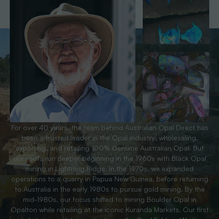
For over 40 years, the team behind Australian Opal Direct has
been a trusted leader in the Opal industry; wholesaling,
exporting, and retailing 100% Genuine Australian Opal. But
our roots run deeper beginning in the 1960s with Black Opal
mining in Lightning Ridge. In the 1970s, we expanded
operations to a quarry in Papua New Guinea, before returning
to Australia in the early 1980s to pursue gold mining. By the
mid-1980s, our focus shifted to mining Boulder Opal in
Opalton while retailing at the iconic Kuranda Markets. Our first