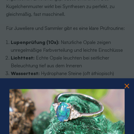
Kügelchenmuster wirkt bei Synthesen zu perfekt, zu
gleichmäßig, fast maschinell.
Für Juweliere und Sammler gibt es eine klare Prüfroutine:
Lupenprüfung (10x):
Natürliche Opale zeigen
unregelmäßige Farbverteilung und leichte Einschlüsse
Lichttest:
Echte Opale leuchten bei seitlicher
Beleuchtung tief aus dem Inneren
Wassertest:
Hydrophane Steine (oft äthiopisch)
verändern bei Wasserberührung ihr Erscheinungsbild
Gewichtsvergleich:
Synthetische Opale sind oft
leichter als natürliche Steine gleicher Größe
UV-Licht:
Viele echte Opale fluoreszieren unter UV-
Licht in charakteristischen Tönen
Mikroskop:
Das entscheidende Werkzeug, das
maschinelle Regelmäßigkeit von natürlichem Chaos