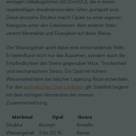
winzigen Silikakügelchen (SiO2·nH2O), die in einem
regelmäßigen dreidimensionalen Gitter gestapelt sind.
Diese amorphe Struktur macht Opale zu einer eigenen
Kategorie unter den Edelsteinen. Kein anderer Stein
vereint Mineralität und Flüssigkeit auf diese Weise.
Der Wassergehalt spielt dabei eine entscheidende Rolle.
Er beeinflusst nicht nur das Aussehen, sondern auch die
Empfindlichkeit des Steins gegenüber Hitze, Trockenheit
und mechanischem Stress. Ein Opal mit hohem
Wasseranteil kann bei falscher Lagerung Risse entwickeln.
Für den
australischen Opal Leitfaden
gilt: Stabilität beginnt
mit dem richtigen Verständnis der inneren
Zusammensetzung.
Merkmal
Opal
Quarz
Struktur
Amorph
Kristallin
Wassergehalt
3 bis 20 %
Keiner