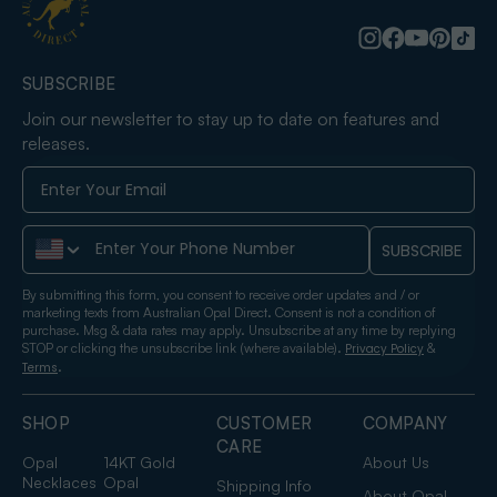
SUBSCRIBE
Join our newsletter to stay up to date on features and
releases.
Phone Number
SUBSCRIBE
By submitting this form, you consent to receive order updates and / or
marketing texts from Australian Opal Direct. Consent is not a condition of
purchase. Msg & data rates may apply. Unsubscribe at any time by replying
STOP or clicking the unsubscribe link (where available).
&
Privacy Policy
.
Terms
SHOP
CUSTOMER
COMPANY
CARE
Opal
14KT Gold
About Us
Necklaces
Opal
Shipping Info
About Opal