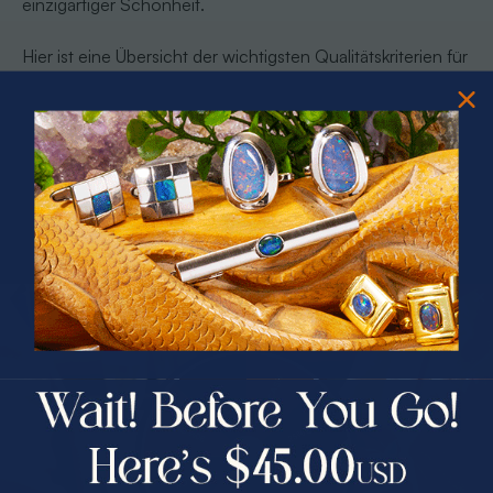
einzigartiger Schönheit.
Hier ist eine Übersicht der wichtigsten Qualitätskriterien für
Opalanhänger:
Bedeutung für
Kriterium
Beschreibung
den Wert
Lebhafte, intensive
Höchster Wert bei
Farbintensität
Farbspiele
starker Farbe
Klarheit und
Bevorzugt sind
Transparenz
Lichtdurchlässigkeit
klare Steine
PRIZES OF UNSPEAKABLE VALUE!
Weniger
Natürliche Merkmale im
SPIN TO WIN
Einschlüsse
Einschlüsse =
Stein
wertvoll
$75.00 CASH
Renommierte
40% Off
Höherer Preis bei
Herkunft
Abbaugebiete (z.B.
30% Off
25% Off
Top-Regionen
Australien)
Präzise, lichtoptimierte
Optimiert das
25% Off
30% Off