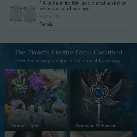
* A brilliant fire 18kt gold plated australian
white opal stud earrings
$275.00
Details
The Planet’s Creative Force Unearthed
Own the energy. indulge in the rarity of true luxury
Nature's Light
Doorway To Heaven