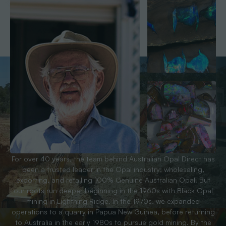
For over 40 years, the team behind Australian Opal Direct has
been a trusted leader in the Opal industry; wholesaling,
exporting, and retailing 100% Genuine Australian Opal. But
our roots run deeper beginning in the 1960s with Black Opal
mining in Lightning Ridge. In the 1970s, we expanded
operations to a quarry in Papua New Guinea, before returning
to Australia in the early 1980s to pursue gold mining. By the