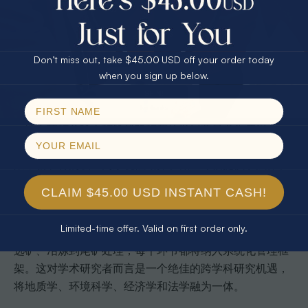
界定
逐步完善
理体系
25% Off
30% Off
$75.00 CASH
无人机遥感与人工智能
40% Off
找矿技术
全流程自动化靶区圈定
辅助解译
绿色开采与全生命周期管
Don’t miss out, take $45.00 USD off your order today
采矿规范
环境影响评估趋严
Email
理常态化
when you sign up below.
数字化溯源与真伪认证普
SPIN!
收藏市场
矿物标本市场持续扩大
及
No thanks
高纯石英矿及稀土矿等战略矿产的发展前景尤为值得关
注。高纯石英矿资源储量评估此前因缺乏统一标准而受
限，新矿种的设立为系统性勘探和储量评估提供了法律和
技术依据，这一改变的产业影响将在未来十年内逐步显
CLAIM $45.00 USD INSTANT CASH!
现。
Limited-time offer. Valid on first order only.
矿石全生命周期管理理念的推进，意味着从找矿、开采、
选矿、冶炼到尾矿处理，每个环节都将纳入系统化管理框
架。这对学术研究者而言是一个绝佳的跨学科研究机遇，
将地质学、环境科学、经济学和法学融为一体。