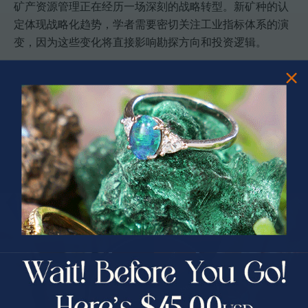
矿产资源管理正在经历一场深刻的战略转型。新矿种的认
定体现战略化趋势，学者需要密切关注工业指标体系的演
变，因为这些变化将直接影响勘探方向和投资逻辑。
PRIZES OF UNSPEAKABLE VALUE!
SPIN TO WIN
$75.00 CASH
40% Off
发展方向
当前状态
未来趋势
30% Off
25% Off
战略矿产
新矿种陆续设立，标准
更多关键矿种纳入独立管