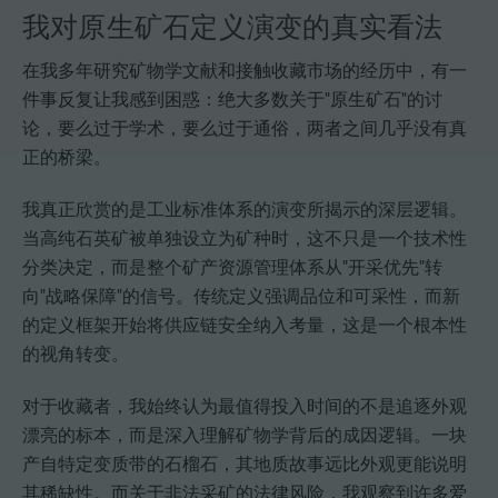
我对原生矿石定义演变的真实看法
在我多年研究矿物学文献和接触收藏市场的经历中，有一
件事反复让我感到困惑：绝大多数关于"原生矿石"的讨
论，要么过于学术，要么过于通俗，两者之间几乎没有真
正的桥梁。
我真正欣赏的是工业标准体系的演变所揭示的深层逻辑。
当高纯石英矿被单独设立为矿种时，这不只是一个技术性
分类决定，而是整个矿产资源管理体系从"开采优先"转
向"战略保障"的信号。传统定义强调品位和可采性，而新
的定义框架开始将供应链安全纳入考量，这是一个根本性
的视角转变。
对于收藏者，我始终认为最值得投入时间的不是追逐外观
漂亮的标本，而是深入理解矿物学背后的成因逻辑。一块
产自特定变质带的石榴石，其地质故事远比外观更能说明
其稀缺性。而关于非法采矿的法律风险，我观察到许多爱