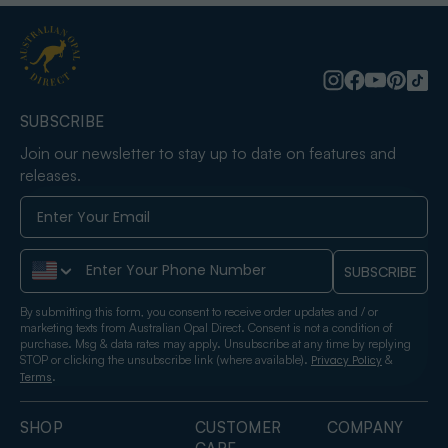
SUBSCRIBE
Join our newsletter to stay up to date on features and
releases.
Phone Number
SUBSCRIBE
By submitting this form, you consent to receive order updates and / or
marketing texts from Australian Opal Direct. Consent is not a condition of
purchase. Msg & data rates may apply. Unsubscribe at any time by replying
STOP or clicking the unsubscribe link (where available).
&
Privacy Policy
.
Terms
SHOP
CUSTOMER
COMPANY