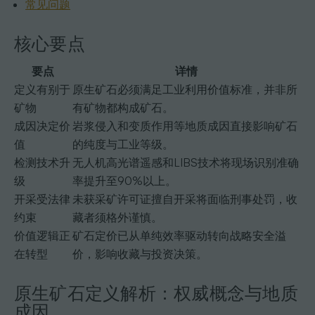
常见问题
核心要点
要点
详情
定义有别于
原生矿石必须满足工业利用价值标准，并非所
矿物
有矿物都构成矿石。
成因决定价
岩浆侵入和变质作用等地质成因直接影响矿石
值
的纯度与工业等级。
检测技术升
无人机高光谱遥感和LIBS技术将现场识别准确
级
率提升至90%以上。
开采受法律
未获采矿许可证擅自开采将面临刑事处罚，收
约束
藏者须格外谨慎。
价值逻辑正
矿石定价已从单纯效率驱动转向战略安全溢
在转型
价，影响收藏与投资决策。
原生矿石定义解析：权威概念与地质
成因