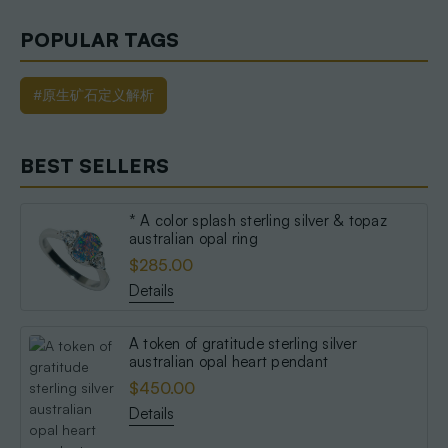
POPULAR TAGS
#原生矿石定义解析
BEST SELLERS
* A color splash sterling silver & topaz
australian opal ring
$285.00
Details
A token of gratitude sterling silver
australian opal heart pendant
$450.00
Details