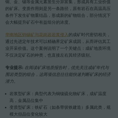
铜、金、锡等金属元素发生分异富集，形成具有工业价值
的矿床。变质作用则是另一条路径，原有岩石在高温高压
条件下发生矿物重结晶，形成新的矿物组合，部分情况下
会大幅提升矿石中有益组分的浓度。
华南地区钨锡矿与花岗岩岩浆侵入
的成矿时代密切相关，
通过先进定年技术可以精确界定矿床成因，从而评估其工
业开采价值。这个案例说明了一个关键点：成矿地质环境
不仅决定矿石的种类，也直接左右其经济级别。
专业提示:
在阅读矿床地质报告时，优先关注成矿年代与
围岩类型的组合，这两项信息往往能快速判断矿床的经济
潜力。
岩浆型矿床：典型代表为铜镍硫化物矿床，成矿温度
高，金属品位集中
变质型矿床：铁矿石（如条带状铁建造）多属此类，规
模大但品位变化较大