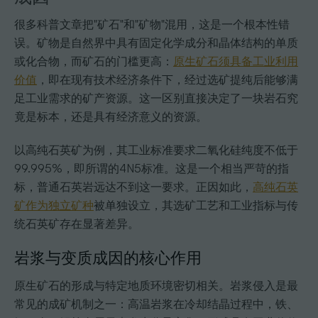
很多科普文章把"矿石"和"矿物"混用，这是一个根本性错
误。矿物是自然界中具有固定化学成分和晶体结构的单质
或化合物，而矿石的门槛更高：
原生矿石须具备工业利用
价值
，即在现有技术经济条件下，经过选矿提纯后能够满
足工业需求的矿产资源。这一区别直接决定了一块岩石究
竟是标本，还是具有经济意义的资源。
以高纯石英矿为例，其工业标准要求二氧化硅纯度不低于
99.995%，即所谓的4N5标准。这是一个相当严苛的指
标，普通石英岩远达不到这一要求。正因如此，
高纯石英
矿作为独立矿种
被单独设立，其选矿工艺和工业指标与传
统石英矿存在显著差异。
岩浆与变质成因的核心作用
原生矿石的形成与特定地质环境密切相关。岩浆侵入是最
常见的成矿机制之一：高温岩浆在冷却结晶过程中，铁、