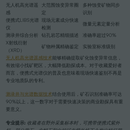
无人机高光谱遥
大范围蚀变异常圈
多种蚀变矿物同步
感
定
识别
便携式LIBS光谱
现场元素成分快速
微量元素定量分析
仪
检测
测录井综合分析
钻孔岩芯精细描述
准确率超过90%
X射线衍射
矿物种属精确鉴定
实验室标准级别
（XRD）
无人机高光谱遥感技术
能够精确提取矿化蚀变异常信息，
有效缩小找矿靶区，大幅降低勘探成本。对于收藏爱好者
而言，便携式光谱仪的普及也意味着现场快速鉴别不再是
专业地质队的专利。
测录井与光谱数据技术
结合使用后，矿石识别准确率可达
90%以上，这一数字对于需要快速决策的商业勘探具有重
要意义。
专业提示:
收藏者在野外采集标本时，可携带便携式紫外