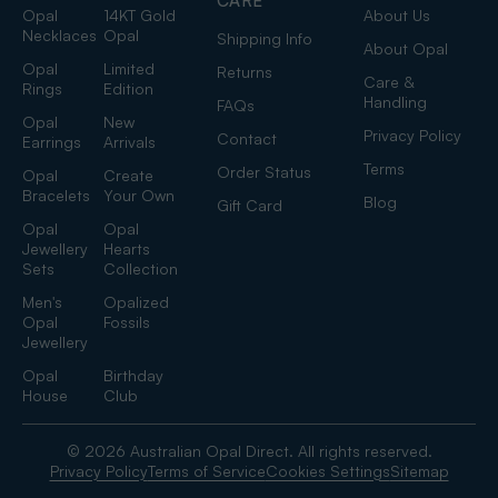
CARE
Opal
14KT Gold
About Us
Necklaces
Opal
Shipping Info
About Opal
Opal
Limited
Returns
Care &
Rings
Edition
Handling
FAQs
Opal
New
Privacy Policy
Contact
Earrings
Arrivals
Terms
Order Status
Opal
Create
Bracelets
Your Own
Blog
Gift Card
Opal
Opal
Jewellery
Hearts
Sets
Collection
Men's
Opalized
Opal
Fossils
Jewellery
Opal
Birthday
House
Club
© 2026 Australian Opal Direct. All rights reserved.
Privacy Policy
Terms of Service
Cookies Settings
Sitemap