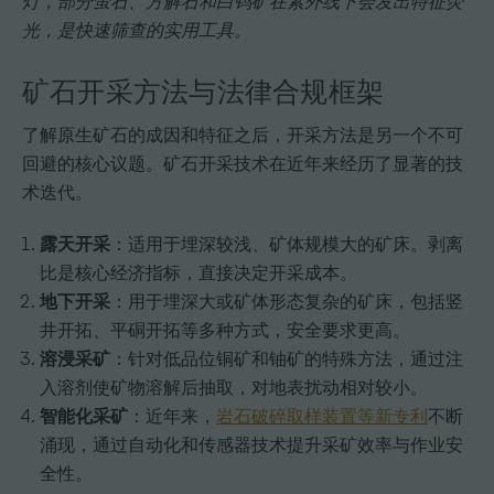
灯，部分萤石、方解石和白钨矿在紫外线下会发出特征荧
光，是快速筛查的实用工具。
矿石开采方法与法律合规框架
了解原生矿石的成因和特征之后，开采方法是另一个不可
回避的核心议题。矿石开采技术在近年来经历了显著的技
术迭代。
露天开采
：适用于埋深较浅、矿体规模大的矿床。剥离
比是核心经济指标，直接决定开采成本。
地下开采
：用于埋深大或矿体形态复杂的矿床，包括竖
井开拓、平硐开拓等多种方式，安全要求更高。
溶浸采矿
：针对低品位铜矿和铀矿的特殊方法，通过注
入溶剂使矿物溶解后抽取，对地表扰动相对较小。
智能化采矿
：近年来，
岩石破碎取样装置等新专利
不断
涌现，通过自动化和传感器技术提升采矿效率与作业安
全性。