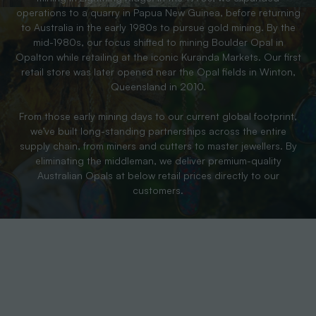
operations to a quarry in Papua New Guinea, before returning
to Australia in the early 1980s to pursue gold mining. By the
mid-1980s, our focus shifted to mining Boulder Opal in
Opalton while retailing at the iconic Kuranda Markets. Our first
retail store was later opened near the Opal fields in Winton,
Queensland in 2010.
From those early mining days to our current global footprint,
we’ve built long-standing partnerships across the entire
supply chain, from miners and cutters to master jewellers. By
eliminating the middleman, we deliver premium-quality
Australian Opals at below retail prices directly to our
customers.