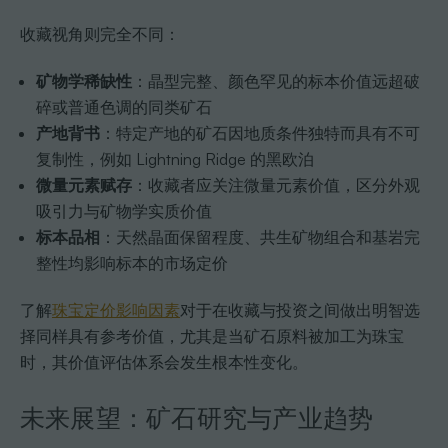
收藏视角则完全不同：
矿物学稀缺性
：晶型完整、颜色罕见的标本价值远超破
碎或普通色调的同类矿石
产地背书
：特定产地的矿石因地质条件独特而具有不可
复制性，例如 Lightning Ridge 的黑欧泊
微量元素赋存
：收藏者应关注微量元素价值，区分外观
吸引力与矿物学实质价值
标本品相
：天然晶面保留程度、共生矿物组合和基岩完
整性均影响标本的市场定价
了解
珠宝定价影响因素
对于在收藏与投资之间做出明智选
择同样具有参考价值，尤其是当矿石原料被加工为珠宝
时，其价值评估体系会发生根本性变化。
未来展望：矿石研究与产业趋势