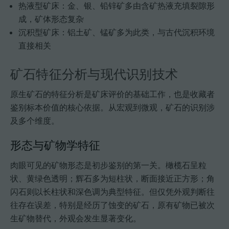
热液型矿床：金、银、铅锌矿多由含矿热液充填裂隙形
成，矿体形态复杂
沉积型矿床：铝土矿、锰矿多为此类，与古代沉积环境
直接相关
矿石特征分析与现代识别技术
原生矿石的特征分析是矿床评价的基础工作，也是收藏者
鉴别标本价值的核心依据。从宏观到微观，矿石的识别涉
及多个维度。
形态与矿物学特征
肉眼可见的矿物形态是初步鉴别的第一关。橄榄石呈粒
状、黄绿色透明；辉石多为短柱状，断面接近正方形；角
闪石则以长柱状和深色调为典型特征。但仅凭外观判断往
往存在误差，特别是经历了蚀变的矿石，原有矿物已被次
生矿物替代，外观会发生显著变化。