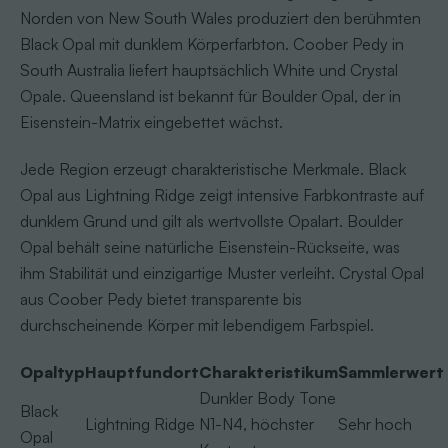
Norden von New South Wales produziert den berühmten
Black Opal mit dunklem Körperfarbton. Coober Pedy in
South Australia liefert hauptsächlich White und Crystal
Opale. Queensland ist bekannt für Boulder Opal, der in
Eisenstein-Matrix eingebettet wächst.
Jede Region erzeugt charakteristische Merkmale. Black
Opal aus Lightning Ridge zeigt intensive Farbkontraste auf
dunklem Grund und gilt als wertvollste Opalart. Boulder
Opal behält seine natürliche Eisenstein-Rückseite, was
ihm Stabilität und einzigartige Muster verleiht. Crystal Opal
aus Coober Pedy bietet transparente bis
durchscheinende Körper mit lebendigem Farbspiel.
Opaltyp
Hauptfundort
Charakteristikum
Sammlerwert
Dunkler Body Tone
Black
Lightning Ridge
N1-N4, höchster
Sehr hoch
Opal