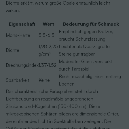
Dichte erklärt, warum große Opale erstaunlich leicht
wirken.
Eigenschaft
Wert
Bedeutung für Schmuck
Empfindlich gegen Kratzer,
Mohs-Härte
5,5-6,5
braucht Schutzfassung
1,98-2,25
Leichter als Quarz, große
Dichte
g/cm³
Steine gut tragbar
Moderater Glanz, verstärkt
Brechungsindex
1,37-1,52
durch Farbspiel
Bricht muschelig, nicht entlang
Spaltbarkeit
Keine
Ebenen
Das charakteristische Farbspiel entsteht durch
Lichtbeugung an regelmäßig angeordneten
Siliciumdioxid-Kügelchen (150-400 nm). Diese
mikroskopischen Sphären bilden dreidimensionale Gitter,
die einfallendes Licht in Spektralfarben zerlegen. Die
Größe der Kügelchen bestimmt direkt die sichtbaren