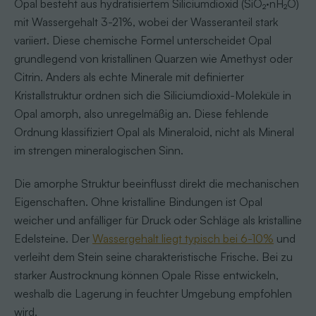
Opal besteht aus hydratisiertem Siliciumdioxid (SiO₂·nH₂O)
mit Wassergehalt 3-21%, wobei der Wasseranteil stark
variiert. Diese chemische Formel unterscheidet Opal
grundlegend von kristallinen Quarzen wie Amethyst oder
Citrin. Anders als echte Minerale mit definierter
Kristallstruktur ordnen sich die Siliciumdioxid-Moleküle in
Opal amorph, also unregelmäßig an. Diese fehlende
Ordnung klassifiziert Opal als Mineraloid, nicht als Mineral
im strengen mineralogischen Sinn.
Die amorphe Struktur beeinflusst direkt die mechanischen
Eigenschaften. Ohne kristalline Bindungen ist Opal
weicher und anfälliger für Druck oder Schläge als kristalline
Edelsteine. Der
Wassergehalt liegt typisch bei 6-10%
und
verleiht dem Stein seine charakteristische Frische. Bei zu
starker Austrocknung können Opale Risse entwickeln,
weshalb die Lagerung in feuchter Umgebung empfohlen
wird.