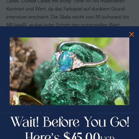
Opals. Dunkle Opale mit Body Tone N1-N4 maximieren
Kontrast und Wert, da das Farbspiel auf dunklem Grund
intensiver erscheint. Die Skala reicht von N1 (schwarz) bis
N9 (weiß), wobei jeder Schritt den potenziellen Wert
beeinflusst. Ein intensives Farbspiel auf N1-Grund kann
den Wert um das Zehnfache gegenüber identischem Spiel
auf N7-Grund steigern.
PRIZES OF UNSPEAKABLE VALUE!
SPIN TO WIN
$75.00 CASH
40% Off
30% Off
25% Off