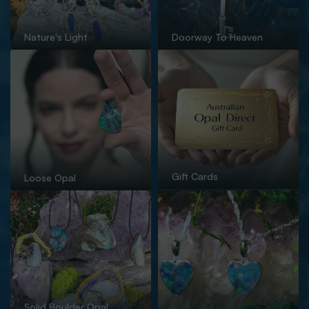
Nature's Light
Doorway To Heaven
Gift Cards
Loose Opal
Solid Boulder Opal