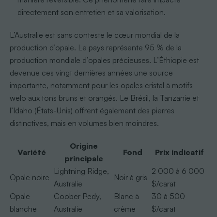
directement son entretien et sa valorisation.
L’Australie est sans conteste le cœur mondial de la
production d’opale. Le pays représente 95 % de la
production mondiale d’opales précieuses. L’Éthiopie est
devenue ces vingt dernières années une source
importante, notamment pour les opales cristal à motifs
welo aux tons bruns et orangés. Le Brésil, la Tanzanie et
l’Idaho (États-Unis) offrent également des pierres
distinctives, mais en volumes bien moindres.
Origine
Variété
Fond
Prix indicatif
principale
Lightning Ridge,
2 000 à 6 000
Opale noire
Noir à gris
Australie
$/carat
Opale
Coober Pedy,
Blanc à
30 à 500
blanche
Australie
crème
$/carat