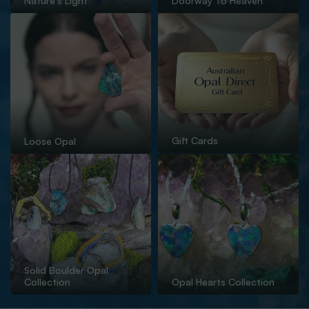
Nature's Light
Doorway To Heaven
Gift Cards
Loose Opal
Solid Boulder Opal
Collection
Opal Hearts Collection