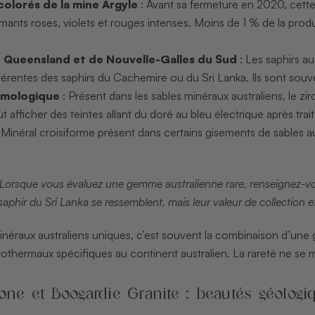
colorés de la mine Argyle
: Avant sa fermeture en 2020, cett
mants roses, violets et rouges intenses. Moins de 1 % de la produc
u Queensland et de Nouvelle-Galles du Sud
: Les saphirs au
férentes des saphirs du Cachemire ou du Sri Lanka. Ils sont souven
mmologique
: Présent dans les sables minéraux australiens, le z
t afficher des teintes allant du doré au bleu électrique après tr
 Minéral croisiforme présent dans certains gisements de sables a
Lorsque vous évaluez une gemme australienne rare, renseignez-vous
phir du Sri Lanka se ressemblent, mais leur valeur de collection et
inéraux australiens uniques, c’est souvent la combinaison d’une
othermaux spécifiques au continent australien. La rareté ne se 
one et Boogardie Granite : beautés géologi