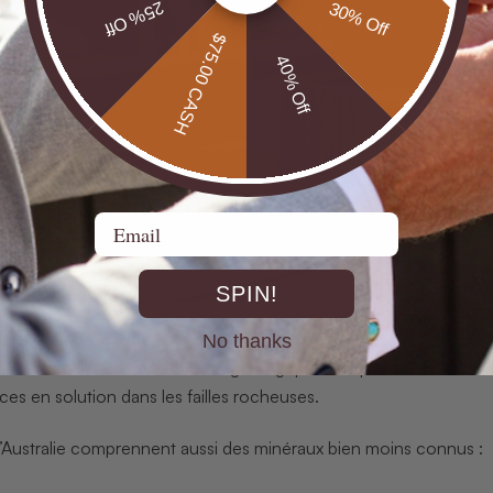
25% Off
30% Off
$75.00 CASH
40% Off
Email
SPIN!
nne elle-même mérite un regard approfondi. Pour comprendre p
No thanks
 il faut considérer les conditions géologiques uniques du Crétacé,
ices en solution dans les failles rocheuses.
d’Australie comprennent aussi des minéraux bien moins connus :