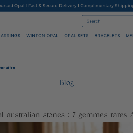
Sourced Opal I Fast & Secure Delivery I Complimentary Shippin
Search
EARRINGS
WINTON OPAL
OPAL SETS
BRACELETS
ME
onnaître
Blog
l australian stones : 7 gemmes rares 