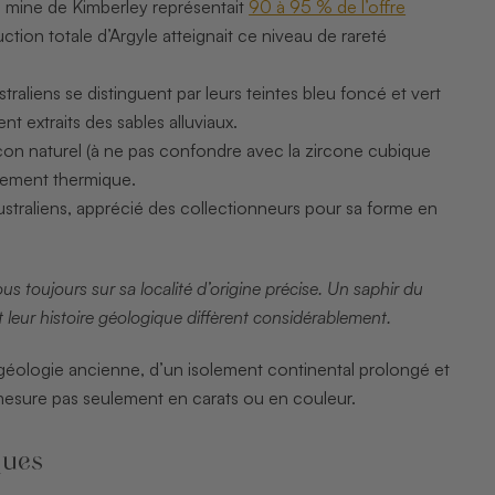
e mine de Kimberley représentait
90 à 95 % de l’offre
tion totale d’Argyle atteignait ce niveau de rareté
straliens se distinguent par leurs teintes bleu foncé et vert
t extraits des sables alluviaux.
ircon naturel (à ne pas confondre avec la zircone cubique
aitement thermique.
ustraliens, apprécié des collectionneurs pour sa forme en
 toujours sur sa localité d’origine précise. Un saphir du
 leur histoire géologique diffèrent considérablement.
 géologie ancienne, d’un isolement continental prolongé et
mesure pas seulement en carats ou en couleur.
ques