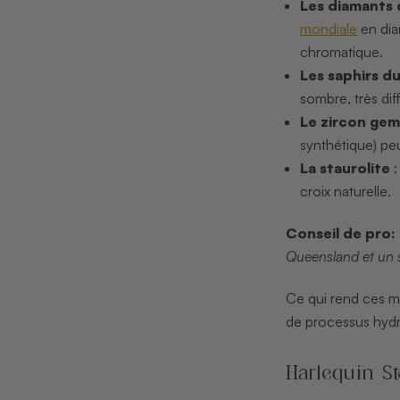
Les diamants 
mondiale
en dia
chromatique.
Les saphirs d
sombre, très dif
Le zircon ge
synthétique) peu
La staurolite
:
croix naturelle.
Conseil de pro:
Queensland et un sa
Ce qui rend ces m
de processus hydr
Harlequin St