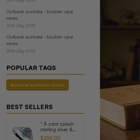
30th May 2018
Outback australia - boulder opal
mines
30th May 2018
Outback australia - boulder opal
mines
30th May 2018
POPULAR TAGS
#unusual australian stones
BEST SELLERS
* A color splash
sterling silver &
topaz australian
$285.00