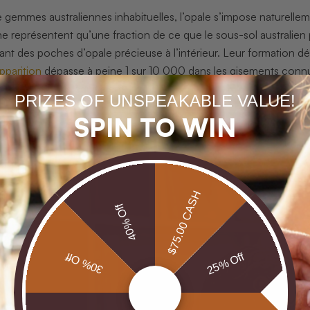
 gemmes australiennes inhabituelles, l’opale s’impose naturell
 représentent qu’une fraction de ce que le sous-sol australien 
ant des poches d’opale précieuse à l’intérieur. Leur formation 
apparition
dépasse à peine 1 sur 10 000 dans les gisements connu
 minérale sans équivalent.
PRIZES OF UNSPEAKABLE VALUE!
SPIN TO WIN
$75.00 CASH
40% Off
30% Off
25% Off