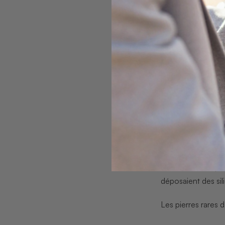
L’opale australie
vient d’Australie,
déposaient des sil
Les pierres rares 