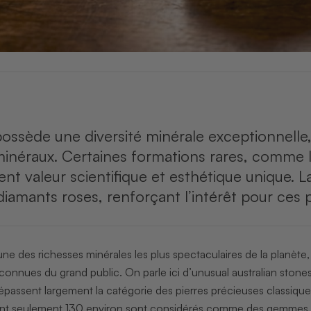
 possède une diversité minérale exceptionnel
inéraux. Certaines formations rares, comme l
lient valeur scientifique et esthétique unique.
diamants roses, renforçant l’intérêt pour ces p
l’une des richesses minérales les plus spectaculaires de la planète,
connues du grand public. On parle ici d’unusual australian stone
épassent largement la catégorie des pierres précieuses classiqu
t seulement 130 environ sont considérés comme des gemmes. Pa