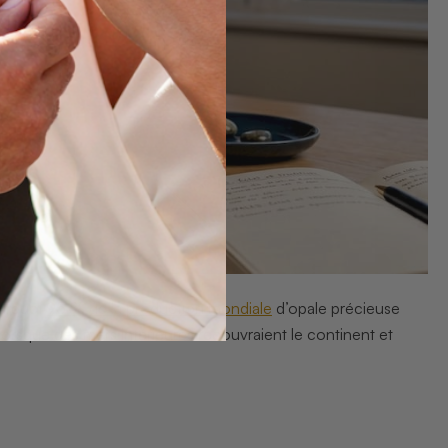
ourquoi
95 % de la production mondiale
d’opale précieuse
 lorsque des mers intérieures recouvraient le continent et