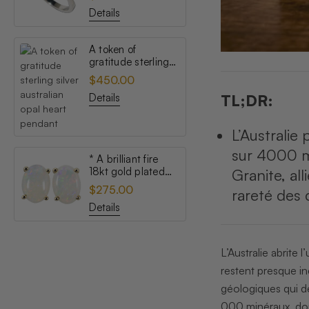
opal ring
Details
A token of
gratitude sterling
silver australian
$450.00
opal heart pendant
Details
TL;DR:
L’Australie
sur 4000 m
* A brilliant fire
18kt gold plated
Granite, al
australian white
$275.00
rareté des 
opal stud earrings
Details
L’Australie abrite 
restent presque in
géologiques qui d
000 minéraux, don