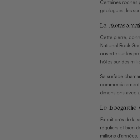
Certaines roches p
géologues, les scu
La Metasomati
Cette pierre, con
National Rock Gar
ouverte sur les p
hôtes sur des mill
Sa surface chamarr
commercialement c
dimensions avec un
Le Boogardie 
Extrait près de la
réguliers et bien 
millions d’années.