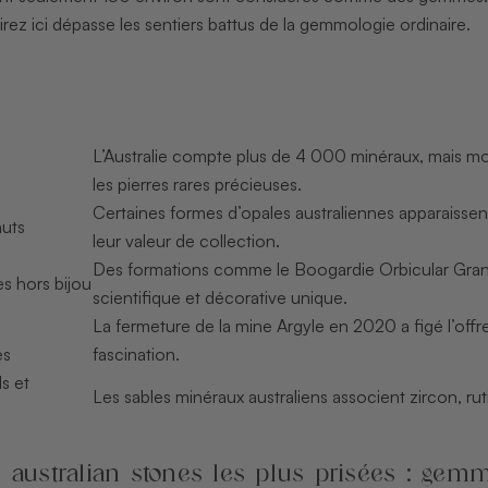
ez ici dépasse les sentiers battus de la gemmologie ordinaire.
L’Australie compte plus de 4 000 minéraux, mais m
les pierres rares précieuses.
Certaines formes d’opales australiennes apparaissent
nuts
leur valeur de collection.
Des formations comme le Boogardie Orbicular Grani
s hors bijou
scientifique et décorative unique.
La fermeture de la mine Argyle en 2020 a figé l’off
es
fascination.
ls et
Les sables minéraux australiens associent zircon, ruti
 australian stones les plus prisées : g