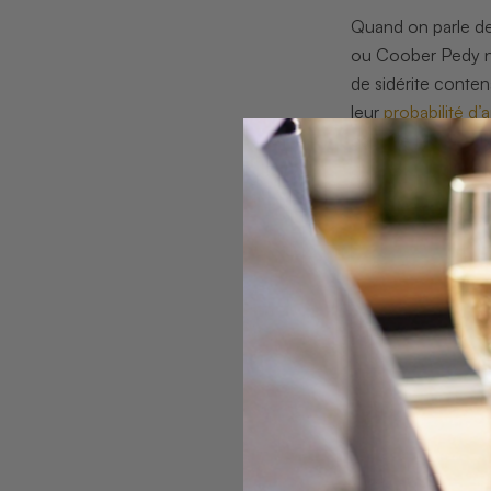
Quand on parle de
ou Coober Pedy ne
de sidérite conten
leur
probabilité d’
capsule temporelle