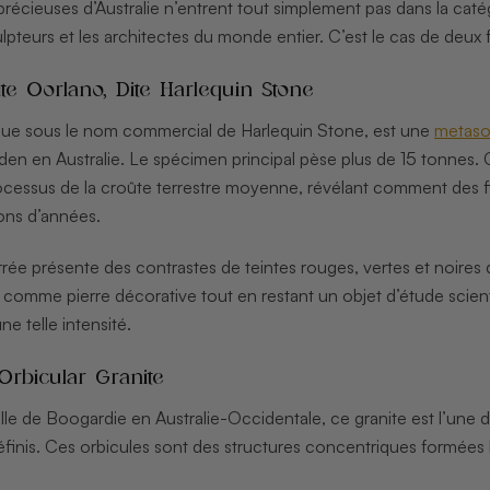
récieuses d’Australie n’entrent tout simplement pas dans la catégo
lpteurs et les architectes du monde entier. C’est le cas de deux
te Oorlano, Dite Harlequin Stone
nue sous le nom commercial de Harlequin Stone, est une
metasom
den en Australie. Le spécimen principal pèse plus de 15 tonnes.
rocessus de la croûte terrestre moyenne, révélant comment des 
ions d’années.
ée présente des contrastes de teintes rouges, vertes et noires qu
omme pierre décorative tout en restant un objet d’étude scient
e telle intensité.
Orbicular Granite
 ville de Boogardie en Australie-Occidentale, ce granite est l’une 
définis. Ces orbicules sont des structures concentriques formée