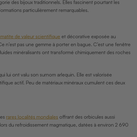
rie des bijoux traditionnels. Elles fascinent pourtant les
 formations particulièrement remarquables.
atite de valeur scientifique
et décorative exposée au
 Ce n’est pas une gemme à porter en bague. C’est une fenêtre
fluides minéralisants ont transformé chimiquement des roches
i lui ont valu son surnom arlequin. Elle est valorisée
ifique actif. Peu de matériaux minéraux cumulent ces deux
des
rares localités mondiales
offrant des orbicules aussi
s lors du refroidissement magmatique, datées à environ 2 690