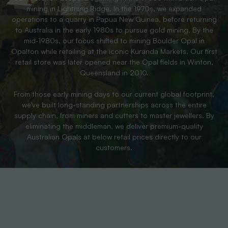
mining in Lightning Ridge. In the 1970s, we expanded
operations to a quarry in Papua New Guinea, before returning
to Australia in the early 1980s to pursue gold mining. By the
mid-1980s, our focus shifted to mining Boulder Opal in
Opalton while retailing at the iconic Kuranda Markets. Our first
retail store was later opened near the Opal fields in Winton,
Queensland in 2010.
From those early mining days to our current global footprint,
we’ve built long-standing partnerships across the entire
supply chain, from miners and cutters to master jewellers. By
eliminating the middleman, we deliver premium-quality
Australian Opals at below retail prices directly to our
customers.