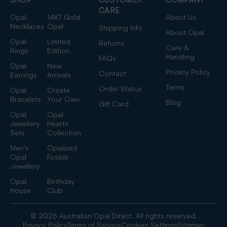
CARE
Opal
14KT Gold
About Us
Necklaces
Opal
Shipping Info
About Opal
Opal
Limited
Returns
Care &
Rings
Edition
Handling
FAQs
Opal
New
Privacy Policy
Contact
Earrings
Arrivals
Terms
Order Status
Opal
Create
Bracelets
Your Own
Blog
Gift Card
Opal
Opal
Jewellery
Hearts
Sets
Collection
Men's
Opalized
Opal
Fossils
Jewellery
Opal
Birthday
House
Club
© 2026 Australian Opal Direct. All rights reserved.
Privacy Policy
Terms of Service
Cookies Settings
Sitemap