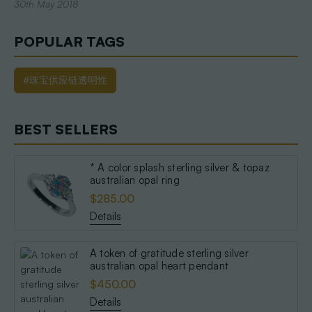
30th May 2018
POPULAR TAGS
#珠宝供应链透明性
BEST SELLERS
* A color splash sterling silver & topaz
australian opal ring
$285.00
Details
A token of gratitude sterling silver
australian opal heart pendant
$450.00
Details