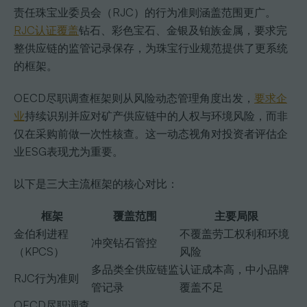
责任珠宝业委员会（RJC）的行为准则涵盖范围更广。
RJC认证覆盖
钻石、彩色宝石、金银及铂族金属，要求完
整供应链的监管记录保存，为珠宝行业规范提供了更系统
的框架。
OECD尽职调查框架则从风险动态管理角度出发，
要求企
业
持续识别并应对矿产供应链中的人权与环境风险，而非
仅在采购前做一次性核查。这一动态视角对投资者评估企
业ESG表现尤为重要。
以下是三大主流框架的核心对比：
框架
覆盖范围
主要局限
金伯利进程
不覆盖劳工权利和环境
冲突钻石管控
（KPCS）
风险
多品类全供应链监
认证成本高，中小品牌
RJC行为准则
管记录
覆盖不足
OECD尽职调查