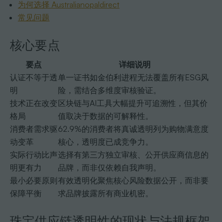
为何选择 Australianopaldirect
常见问题
核心要点
要点
详细说明
认证不等于透
单一证书如金伯利进程无法覆盖所有ESG风
明
险，需结合多维度审核验证。
技术正在改变
区块链与AI工具大幅提升可追溯性，但其价
格局
值取决于数据的可解释性。
消费者需求驱
62.9%的消费者将真诚透明列为购物满意度
动变革
核心，透明度已成竞争力。
实际行动比声
选择有第三方独立审核、公开供应商信息的
明更有力
品牌，而非仅依赖自我声明。
最小必要原则
有效透明化聚焦核心风险数据公开，而非要
保障平衡
求品牌披露所有商业机密。
珠宝供应链透明性的现状与法规框架