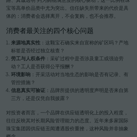
路、真诚透明"列为购物满意度的核心驱动，这一比例在珠
宝等高单价品类中尤为突出。信任缺失所带来的代价是具
体的：消费者会选择离开，不会复购，也不会推荐。
消费者最关注的四个核心问题
来源地真实性
：这颗宝石确实来自宣称的矿区吗？产地
标签是否经过独立核查？
劳工与人权条件
：采矿过程中是否涉及童工或强迫劳
动？工人是否获得公平报酬？
环境影响
：开采活动对当地生态的影响是否有记录、有
管控措施？
信息真实可验证
：品牌所提供的透明度声明是否来自第
三方，还是仅凭自我披露？
对投资者而言，一个品牌在供应链透明化上的投入程度，
往往反映其对长期风险管理能力的态度。近年来多家国际
珠宝集团因供应链丑闻遭遇股价重挫，这种风险并非抽象
概念。