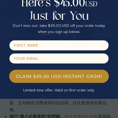
25% Off
30% Off
优先选择具备多重认证的品牌
：RJC认证加上第三方独
$75.00 CASH
40% Off
立审核，比单一证书更有参考价值。查阅
珠宝认证标准
指南
可以帮助你快速识别认证的含金量。
Don’t miss out, take $45.00 USD off your order today
关注核心ESG风险点
：童工、生态破坏、工人权利保障
Email
when you sign up below.
是供应链中最常被忽视的维度。追问品牌是否有针对这
SPIN!
些风险的具体管控措施，而不仅仅是一般性的道德声
No thanks
明。参考
可持续珠宝标准
了解行业正在如何应对这些挑
战。
借助第三方报告辅助决策
：全球见证组织（Global
Witness）、国际特赦组织等机构每年发布矿产供应链
风险报告，这些公开资源是独立评估品牌可信度的有力
CLAIM $45.00 USD INSTANT CASH!
工具。
支持持续改进的品牌
：透明度不是一个到达即可打勾的
Limited-time offer. Valid on first order only.
目标，而是一个持续改进的过程。那些每年更新披露数
据、主动响应消费者询问的品牌，往往更值得长期信
赖。
推行"最小必要原则"的理解
：
有效的透明化策略
聚焦核