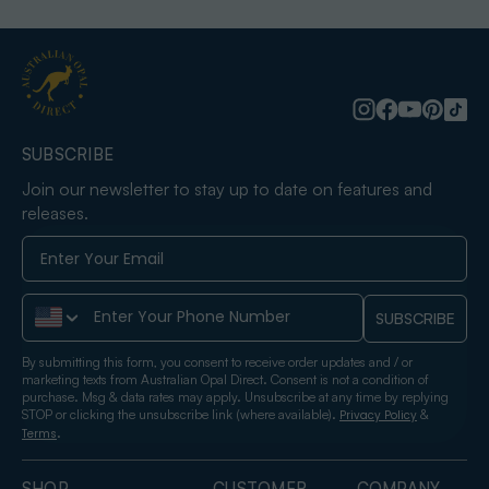
SUBSCRIBE
Join our newsletter to stay up to date on features and
releases.
Phone Number
SUBSCRIBE
By submitting this form, you consent to receive order updates and / or
marketing texts from Australian Opal Direct. Consent is not a condition of
purchase. Msg & data rates may apply. Unsubscribe at any time by replying
STOP or clicking the unsubscribe link (where available).
&
Privacy Policy
.
Terms
SHOP
CUSTOMER
COMPANY