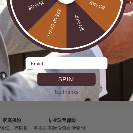
25% Off
30% Off
$75.00 CASH
40% Off
Email
SPIN!
No thanks
家庭保险
专业珠宝保险
较低，有限制
可根据实际价值灵活赔付