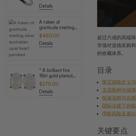
opal ring
Details
A token of
gratitude sterling
silver australian
$450.00
超过六成的高端珠
opal heart pendant
Details
市场对道德采购和
的收藏体系。
目录
* A brilliant fire
18kt gold plated
australian white
珠宝保险定义
$275.00
opal stud earrings
主流险种与保
Details
投保流程与合
国际法规下的
理赔风险及避
关键要点