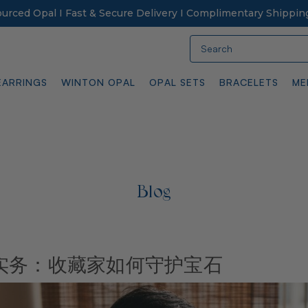
Sourced Opal I Fast & Secure Delivery I Complimentary Shippin
Search
EARRINGS
WINTON OPAL
OPAL SETS
BRACELETS
ME
Blog
实务：收藏家如何守护宝石