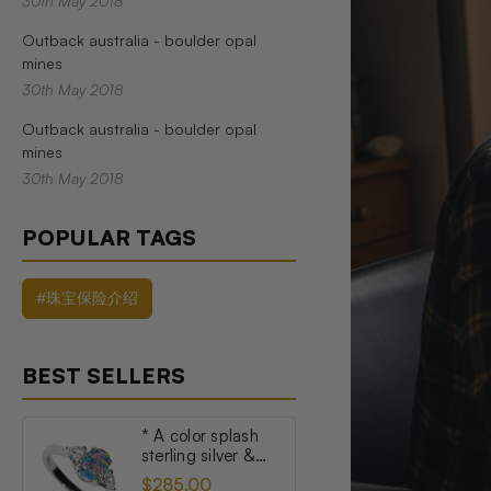
30th May 2018
Outback australia - boulder opal
mines
30th May 2018
Outback australia - boulder opal
mines
30th May 2018
POPULAR TAGS
#珠宝保险介绍
BEST SELLERS
* A color splash
sterling silver &
topaz australian
$285.00