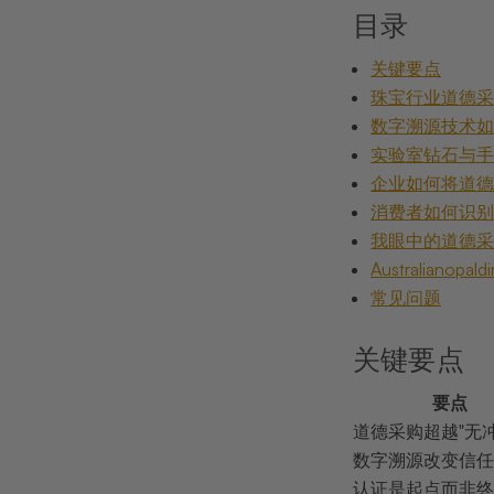
目录
关键要点
珠宝行业道德
数字溯源技术
实验室钻石与
企业如何将道
消费者如何识
我眼中的道德
Australianop
常见问题
关键要点
要点
道德采购超越"无冲
数字溯源改变信任
认证是起点而非终