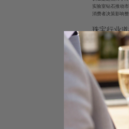
实验室钻石推动市
消费者决策影响整
珠宝行业道
很多人第一次听到
平与社区赋能
，而
真正意义上的道德
环境责任
：涵盖
Pedy，因开
社会责任
：包
民。
治理责任
：要
行业标准和认证体
核。GemFai