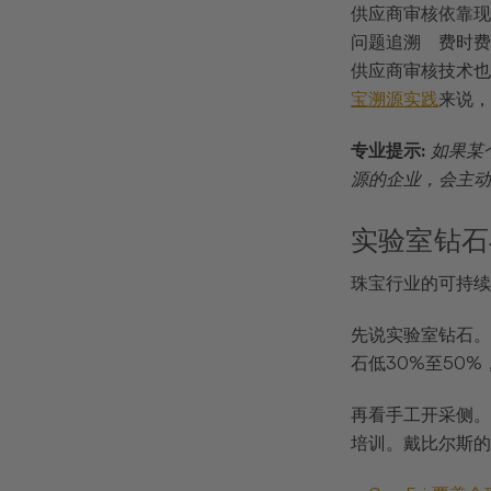
供应商审核
依靠现
问题追溯
费时费
供应商审核技术也
宝溯源实践
来说，
专业提示:
如果某
源的企业，会主动
实验室钻石
珠宝行业的可持续
先说实验室钻石。
石低30%至50
再看手工开采侧。
培训。戴比尔斯的G