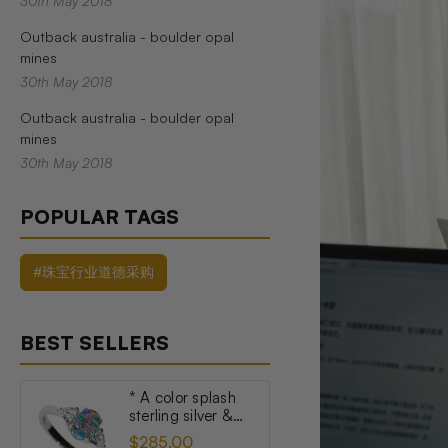
30th May 2018
Outback australia - boulder opal
mines
30th May 2018
Outback australia - boulder opal
mines
30th May 2018
POPULAR TAGS
#珠宝行业道德采购
BEST SELLERS
* A color splash
sterling silver &
topaz australian
$285.00