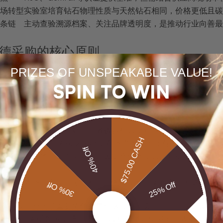
场转型
实验室培育钻石物理性质与天然钻石相同，价格更低且碳
条链
主动查验溯源档案、关注品牌透明度，是推动行业向善最
德采购的核心原则
PRIZES OF UNSPEAKABLE VALUE!
"道德采购"时，脑海中浮现的是基姆伯利进程和"无冲突钻石"
"无冲突"仅仅解决了武装冲突资金的问题，并未触及矿工工时
SPIN TO WIN
采购，建立在三个相互交织的维度之上：
矿区土地复垦、尾矿处理、减碳目标以及对当地生态系统的长期监测。澳大利
$75.00 CASH
采规模相对可控、地表破坏较小，在环境维度上具有天然优势。
40% Off
括公平薪资、禁止强迫劳动、工人安全保障，以及对矿区周边社
求供应链各环节实现可见性和可追溯性，包括采购合同的透明条
30% Off
25% Off
系在其中扮演了重要角色。责任珠宝委员会（RJC）认证覆盖
r则专注于手工采矿领域，通过技术手段和公平定价将非正规矿工