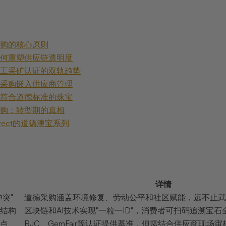
采购的核心原则
如何重塑供应链透明度
手工采矿认证的双轨趋势
德采购嵌入供应商管理
别符合道德标准的珠宝
采购：转型期的真相
aldirect的道德澳宝系列
详情
突"
道德采购涵盖环境修复、劳动公平和社区赋能，远不止武
结构
区块链和AI技术实现"一粒一ID"，消费者可扫码追溯宝
点
RJC、GemFair等认证提供基准，但需结合供应商现场