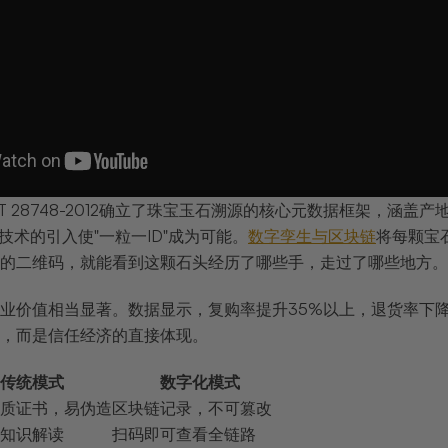
/T 28748-2012确立了珠宝玉石溯源的核心元数据框架，
技术的引入使"一粒一ID"成为可能。
数字孪生与区块链
将每颗宝
的二维码，就能看到这颗石头经历了哪些手，走过了哪些地方。
业价值相当显著。数据显示，复购率提升35%以上，退货率下降2
，而是信任经济的直接体现。
传统模式
数字化模式
质证书，易伪造
区块链记录，不可篡改
知识解读
扫码即可查看全链路