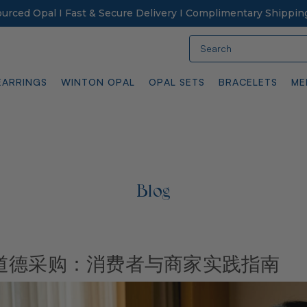
Sourced Opal I Fast & Secure Delivery I Complimentary Shippin
Search
EARRINGS
WINTON OPAL
OPAL SETS
BRACELETS
ME
Blog
道德采购：消费者与商家实践指南