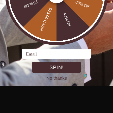
25% Off
30% Off
风险管理
的输入项之一，而非万能凭证。
$75.00 CASH
40% Off
珠宝供应商时，不要只看认证标志。要求供应商提供最近一次第
足以分辨谁在认真对待道德采购，谁只是在贴标签。
术如何重塑供应链透明度
个单纯的态度问题，它需要技术基础设施来支撑。近年来，珠宝
Email
事的真实需求，二是监管机构对可追溯性档案的逐步要求。
SPIN!
No thanks