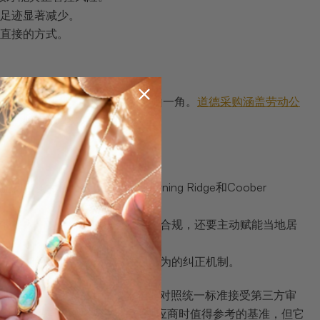
足迹显著减少。
直接的方式。
。这个理解并不错，但只触及了冰山一角。
道德采购涵盖劳动公
、童工风险或矿区废水排放等议题。
亚欧泊产区如Lightning Ridge和Coober
区的投入。这一维度要求企业不仅合规，还要主动赋能当地居
款、定期的合规审核以及对违规行为的纠正机制。
矿山、加工厂和零售商，要求企业对照统一标准接受第三方审
纳入正规供应链。这些认证是评估供应商时值得参考的基准，但它