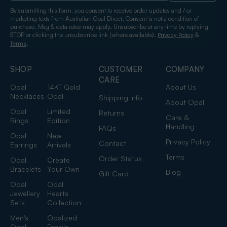
By submitting this form, you consent to receive order updates and / or
marketing texts from Australian Opal Direct. Consent is not a condition of
purchase. Msg & data rates may apply. Unsubscribe at any time by replying
STOP or clicking the unsubscribe link (where available).
&
Privacy Policy
.
Terms
SHOP
CUSTOMER
COMPANY
CARE
Opal
14KT Gold
About Us
Necklaces
Opal
Shipping Info
About Opal
Opal
Limited
Returns
Care &
Rings
Edition
Handling
FAQs
Opal
New
Privacy Policy
Contact
Earrings
Arrivals
Terms
Order Status
Opal
Create
Bracelets
Your Own
Blog
Gift Card
Opal
Opal
Jewellery
Hearts
Sets
Collection
Men's
Opalized
Opal
Fossils