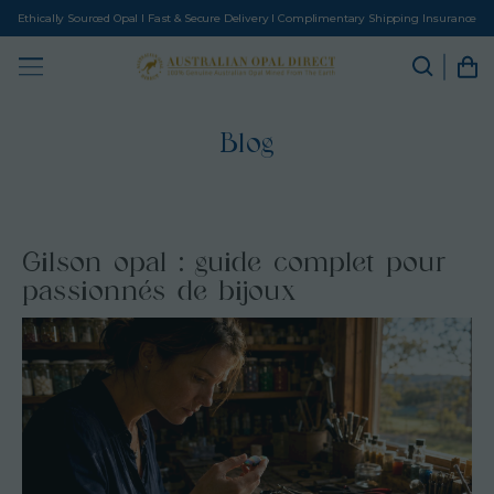
Ethically Sourced Opal I Fast & Secure Delivery I Complimentary Shipping Insurance
Blog
Gilson opal : guide complet pour
passionnés de bijoux