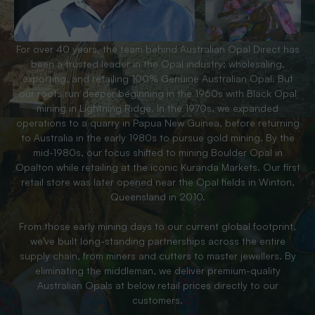
For over 40 years, the team behind Australian Opal Direct has
been a trusted leader in the Opal industry; wholesaling,
exporting, and retailing 100% Genuine Australian Opal. But
our roots run deeper beginning in the 1960s with Black Opal
mining in Lightning Ridge. In the 1970s, we expanded
operations to a quarry in Papua New Guinea, before returning
to Australia in the early 1980s to pursue gold mining. By the
mid-1980s, our focus shifted to mining Boulder Opal in
Opalton while retailing at the iconic Kuranda Markets. Our first
retail store was later opened near the Opal fields in Winton,
Queensland in 2010.
From those early mining days to our current global footprint,
we’ve built long-standing partnerships across the entire
supply chain, from miners and cutters to master jewellers. By
eliminating the middleman, we deliver premium-quality
Australian Opals at below retail prices directly to our
customers.