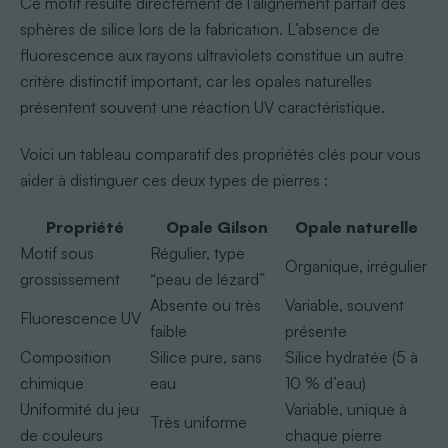
Ce motif résulte directement de l’alignement parfait des
sphères de silice lors de la fabrication. L’absence de
fluorescence aux rayons ultraviolets constitue un autre
critère distinctif important, car les opales naturelles
présentent souvent une réaction UV caractéristique.
Voici un tableau comparatif des propriétés clés pour vous
aider à distinguer ces deux types de pierres :
Propriété
Opale Gilson
Opale naturelle
Motif sous
Régulier, type
Organique, irrégulier
grossissement
“peau de lézard”
Absente ou très
Variable, souvent
Fluorescence UV
faible
présente
Composition
Silice pure, sans
Silice hydratée (5 à
chimique
eau
10 % d’eau)
Uniformité du jeu
Variable, unique à
Très uniforme
de couleurs
chaque pierre