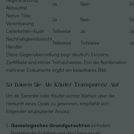
Registerauszug
Ja
Nein
B
Abbautitel
Native-Title-
Ja
Nein
B
Vereinbarung
Lieferketten-Audit
Teilweise
Ja
J
Nachhaltigkeitsbericht
Teilweise
Teilweise
J
Händler
Diese Gegenüberstellung zeigt deutlich: Einzelne
Zertifikate sind immer Teilnachweise. Erst die Kombination
mehrerer Dokumente ergibt ein belastbares Bild.
So Bauen Sie Als Käufer Transparenz Auf
Um als Sammler oder Käufer echter Klarheit über die
Herkunft eines Opals zu gewinnen, empfiehlt sich
folgender strukturierter Ansatz:
Gemologisches Grundgutachten
einholen:
Bestätigt die Echtheit und den Ursprung als