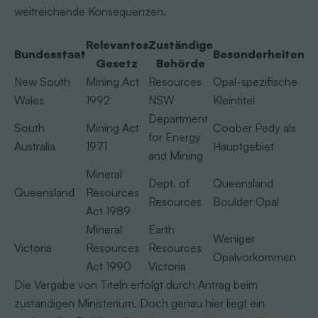
weitreichende Konsequenzen.
Relevantes
Zuständige
Bundesstaat
Besonderheiten
Gesetz
Behörde
New South
Mining Act
Resources
Opal-spezifische
Wales
1992
NSW
Kleintitel
Department
South
Mining Act
Coober Pedy als
for Energy
Australia
1971
Hauptgebiet
and Mining
Mineral
Dept. of
Queensland
Queensland
Resources
Resources
Boulder Opal
Act 1989
Mineral
Earth
Weniger
Victoria
Resources
Resources
Opalvorkommen
Act 1990
Victoria
Die Vergabe von Titeln erfolgt durch Antrag beim
zuständigen Ministerium. Doch genau hier liegt ein