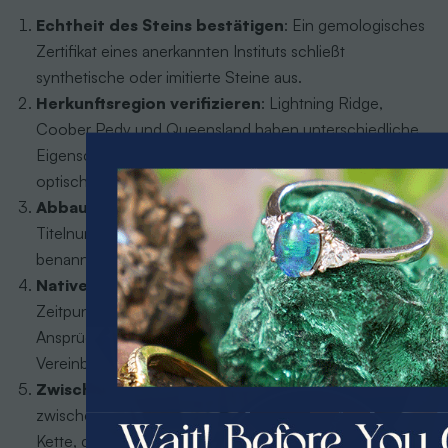
Echtheit des Steins bestätigen
: Ein gemologisches
Zertifikat eines anerkannten Instituts schließt
synthetische oder imitierte Steine aus.
Herkunftsregion verifizieren
: Lightning Ridge,
Coober Pedy und Queensland haben unterschiedliche
Eigenschaften. Die Angabe der Region sollte zur
optischen und strukturellen Beschaffenheit passen.
Abbautitel nachfragen
: Name der Mine,
Titelnummer, Ausstellungsjahr und Behörde sollten
benannt werden können.
Native-Title-Status klären
: War das Gebiet zum
Zeitpunkt des Abbaus frei von aktiven Native-Title-
Ansprüchen oder gibt es eine entsprechende
PRIZES OF UNSPEAKABLE VALUE!
Vereinbarung?
SPIN TO WIN
Zwischenhändler identifizieren
: Wer stand
zwischen Mine und aktuellem Verkäufer? Je kürzer die
$75.00 CASH
40% Off
Kette, desto mehr Transparenz ist möglich.