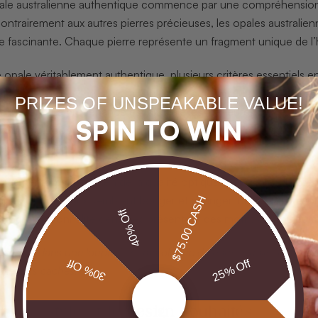
ale australienne authentique commence par une compréhension p
ontrairement aux autres pierres précieuses, les opales australie
e fascinante. Chaque pierre représente un fragment unique de l’his
e opale véritablement authentique, plusieurs critères essentiels 
alité de la pierre. Une opale australienne authentique présente 
PRIZES OF UNSPEAKABLE VALUE!
 de lumière. La provenance est cruciale les meilleures opales p
SPIN TO WIN
 Sud ou Coober Pedy en Australie Méridionale. Recherchez des cer
se de la pierre.
ondamental est l’examen de la qualité optique. Les opales de p
spectres lumineux semblent bouger et changer lors de la rotation
$75.00 CASH
40% Off
propre personnalité certaines présentent des motifs de couleurs
estissez dans une loupe de gemmologue de haute qualité pour exam
30% Off
25% Off
s secrets cachés.
inir le style et le design souhaités