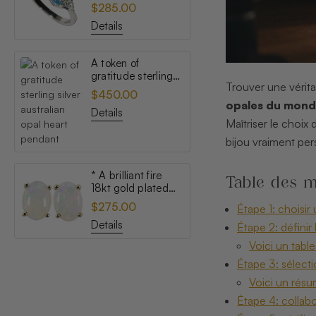
topaz australian
$285.00
opal ring
Details
A token of
gratitude sterling
Trouver une vérita
silver australian
$450.00
opal heart pendant
opales du monde
Details
Maîtriser le choix
bijou vraiment per
* A brilliant fire
Table des m
18kt gold plated
australian white
$275.00
Étape 1: choisir
opal stud earrings
Details
Étape 2: définir 
Voici un tabl
Étape 3: sélect
Voici un résu
Étape 4: collabor