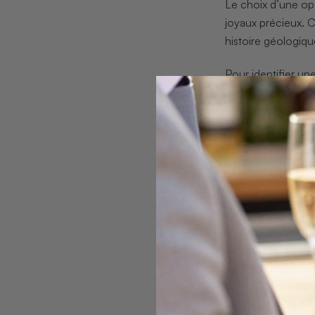
Le choix d’une op
joyaux précieux. C
histoire géologiqu
Pour identifier un
structure et la qu
différents angles
Nouvelle Galles du
géographique préci
Un autre aspect f
couleurs”, où des 
opale possède sa 
Conseil pro :
Inv
opale et révéler se
Étape 2: Déf