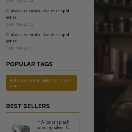
30th May 2018
Outback australia - boulder opal
mines
30th May 2018
Outback australia - boulder opal
mines
30th May 2018
POPULAR TAGS
#étapes personnalisation bijoux
opale
BEST SELLERS
* A color splash
sterling silver &