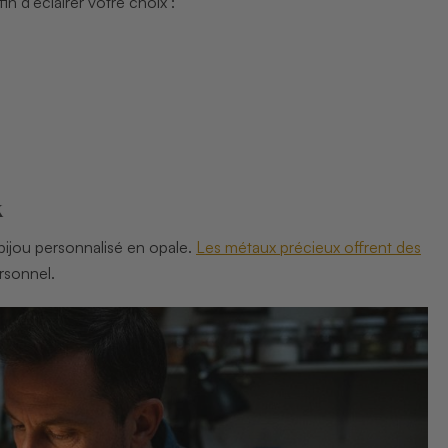
n d’éclairer votre choix :
x
bijou personnalisé en opale.
Les métaux précieux offrent des
ersonnel.