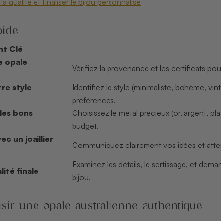
 la qualité et finaliser le bijou personnalisé
ide
nt Clé
e opale
Vérifiez la provenance et les certificats pour
tre style
Identifiez le style (minimaliste, bohème, vi
préférences.
 les bons
Choisissez le métal précieux (or, argent, pl
budget.
ec un joaillier
Communiquez clairement vos idées et attent
Examinez les détails, le sertissage, et deman
lité finale
bijou.
isir une opale australienne authentique