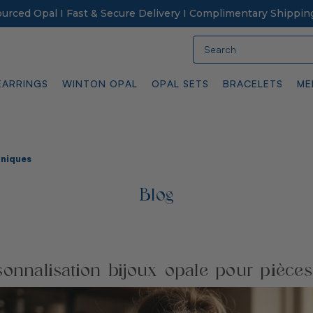
Sourced Opal I Fast & Secure Delivery I Complimentary Shippin
Search
EARRINGS
WINTON OPAL
OPAL SETS
BRACELETS
ME
uniques
Blog
sonnalisation bijoux opale pour pièce