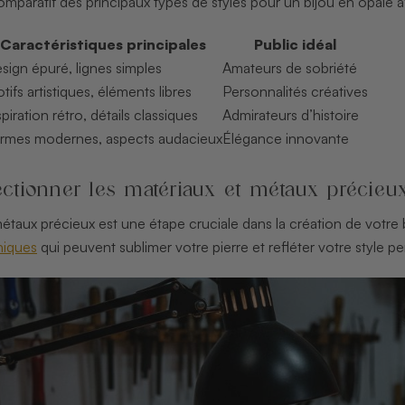
omparatif des principaux types de styles pour un bijou en opale afi
Caractéristiques principales
Public idéal
sign épuré, lignes simples
Amateurs de sobriété
tifs artistiques, éléments libres
Personnalités créatives
spiration rétro, détails classiques
Admirateurs d’histoire
rmes modernes, aspects audacieux
Élégance innovante
lectionner les matériaux et métaux précieu
étaux précieux est une étape cruciale dans la création de votre 
niques
qui peuvent sublimer votre pierre et refléter votre style p