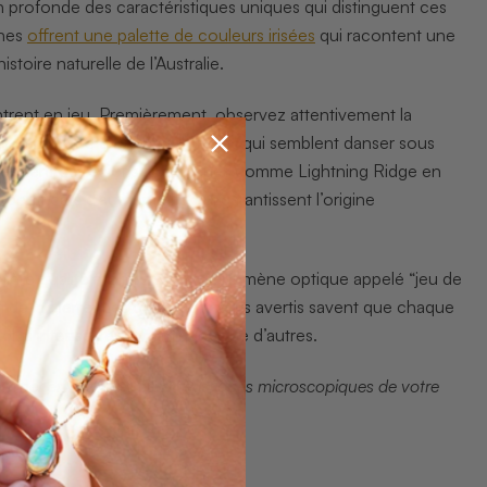
rofonde des caractéristiques uniques qui distinguent ces
nnes
offrent une palette de couleurs irisées
qui racontent une
toire naturelle de l’Australie.
entrent en jeu. Premièrement, observez attentivement la
des nuances de couleurs vibrantes qui semblent danser sous
roviennent de régions spécifiques comme Lightning Ridge en
tificats d’authenticité qui garantissent l’origine
remière qualité montrent un phénomène optique appelé “jeu de
 de la pierre. Les collectionneurs avertis savent que chaque
 plus intenses et dynamiques que d’autres.
iner en détail les caractéristiques microscopiques de votre