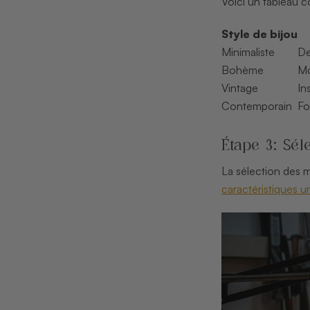
Voici un tableau c
Style de bijou
Minimaliste
De
Bohème
Mo
Vintage
In
Contemporain
Fo
Étape 3: Sé
La sélection des m
caractéristiques u