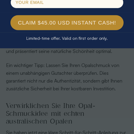
zeigt ein intensives Farbspektrum und eine gleichmäßige
Lichtbrechung.
CLAIM $45.00 USD INSTANT CASH!
Achten Sie besonders auf die Verarbeitung. Der Opal
sollte sicher und schonend gefasst sein. Eine
Limited-time offer. Valid on first order only.
professionelle Montage schützt den empfindlichen Stein
und präsentiert seine natürliche Schönheit optimal.
Ein wichtiger Tipp: Lassen Sie Ihren Opalschmuck von
einem unabhängigen Gutachter überprüfen. Dies
garantiert nicht nur die Authentizität, sondern gibt Ihnen
zusätzliche Sicherheit bei Ihrer kostbaren Investition.
Verwirklichen Sie Ihre Opal-
Schmuckidee mit echten
australischen Opalen
Sie haben jetzt eine klare Schritt-für-Schritt-Anleitung zur