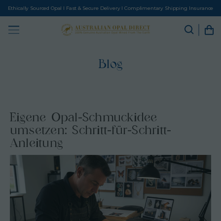
Ethically Sourced Opal I Fast & Secure Delivery I Complimentary Shipping Insurance
Blog
Eigene Opal-Schmuckidee
umsetzen: Schritt-für-Schritt-
Anleitung