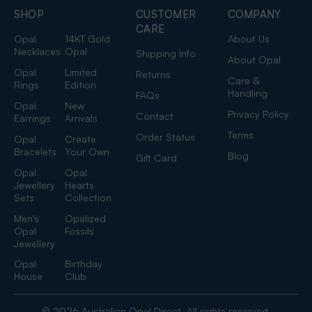
SHOP
CUSTOMER
COMPANY
CARE
Opal
14KT Gold
About Us
Necklaces
Opal
Shipping Info
About Opal
Opal
Limited
Returns
Care &
Rings
Edition
Handling
FAQs
Opal
New
Privacy Policy
Contact
Earrings
Arrivals
Terms
Order Status
Opal
Create
Bracelets
Your Own
Blog
Gift Card
Opal
Opal
Jewellery
Hearts
Sets
Collection
Men's
Opalized
Opal
Fossils
Jewellery
Opal
Birthday
House
Club
© 2026 Australian Opal Direct. All rights reserved.