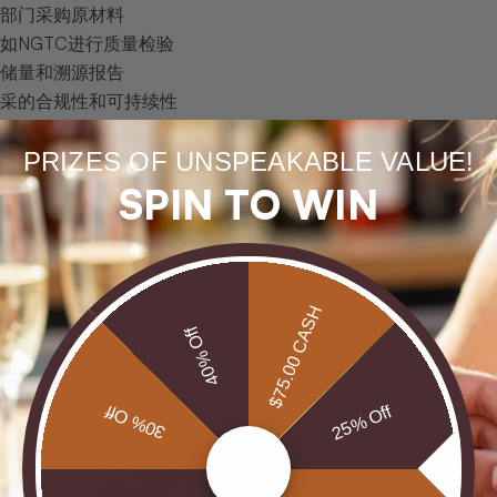
产部门采购原材料
如NGTC进行质量检验
源储量和溯源报告
开采的合规性和可持续性
矿直供珠宝不仅仅是一种采购模式，更是一种体现资源透明度、
PRIZES OF UNSPEAKABLE VALUE!
标，这一模式为珠宝爱好者提供了更加可靠和值得信赖的选择。
SPIN TO WIN
$75.00 CASH
40% Off
30% Off
25% Off