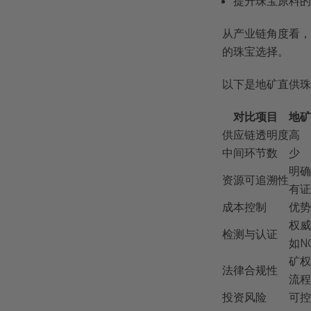
提升珠宝原料
从产业链角度看，
的珠宝选择。
以下是地矿直供珠
对比项目
地矿
供应链透明度
高
中间环节数
少
明确
资源可追溯性
有证
成本控制
优势
权威
检测与认证
如N
矿权
法律合规性
流程
投资风险
可控