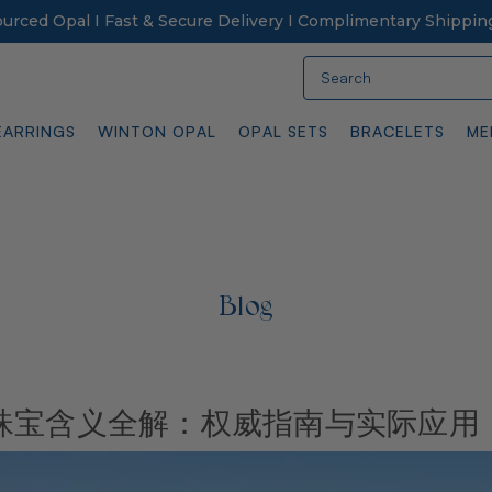
Sourced Opal I Fast & Secure Delivery I Complimentary Shippin
Search
EARRINGS
WINTON OPAL
OPAL SETS
BRACELETS
ME
Blog
珠宝含义全解：权威指南与实际应用