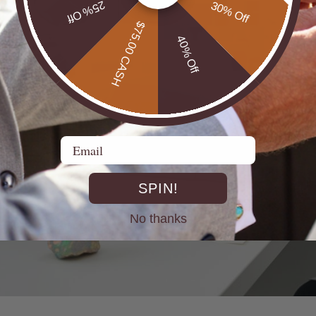
25% Off
30% Off
$75.00 CASH
40% Off
Email
SPIN!
No thanks