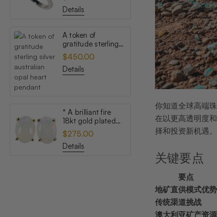
opal ring
Details
A token of
gratitude sterling
silver australian
$450.00
opal heart pendant
Details
你知道全球高端珠
* A brilliant fire
在以更高透明度和
18kt gold plated
australian white
择和投资新机遇。
$275.00
opal stud earrings
Details
关键要点
要点
地矿直供模式优势
传统渠道挑战
澳大利亚矿产资源