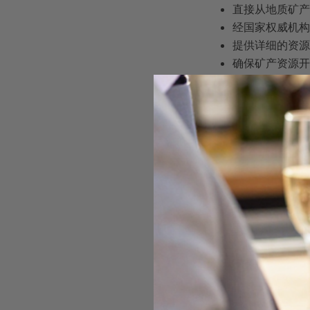
直接从地质矿
经国家权威机构
提供详细的资
确保矿产资源
从专业角度看，地
量、储量等关键指