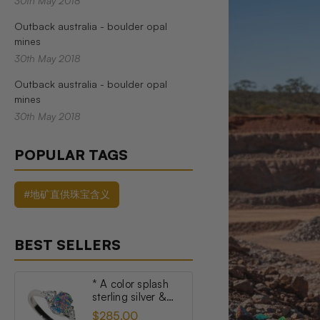
30th May 2018
Outback australia - boulder opal
mines
30th May 2018
Outback australia - boulder opal
mines
30th May 2018
POPULAR TAGS
#地矿直供珠宝含义
BEST SELLERS
* A color splash
sterling silver &
topaz australian
$285.00