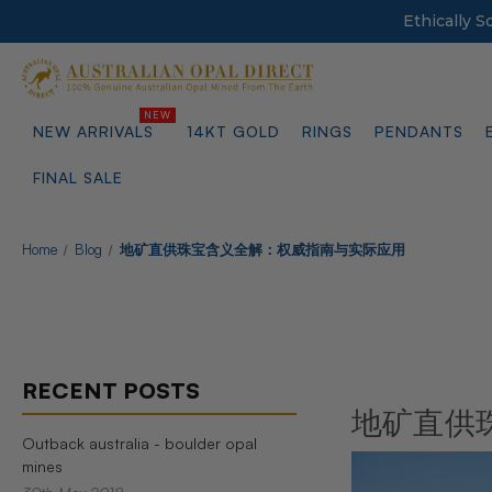
Ethically 
NEW ARRIVALS
14KT GOLD
RINGS
PENDANTS
FINAL SALE
Home
Blog
地矿直供珠宝含义全解：权威指南与实际应用
RECENT POSTS
地矿直供
Outback australia - boulder opal
mines