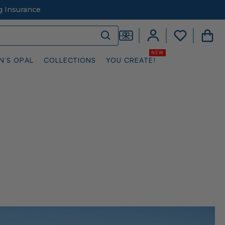
g Insurance
N’S OPAL
COLLECTIONS
YOU CREATE!