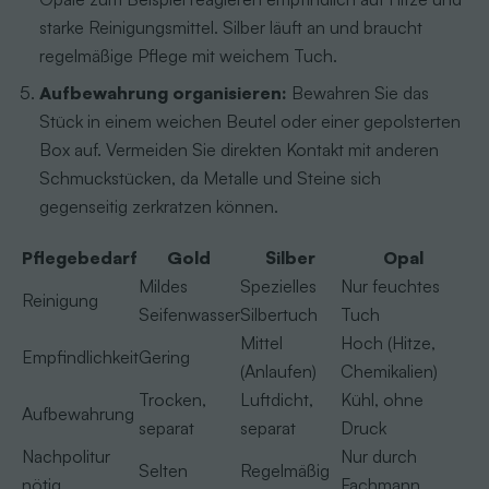
starke Reinigungsmittel. Silber läuft an und braucht
regelmäßige Pflege mit weichem Tuch.
Aufbewahrung organisieren:
Bewahren Sie das
Stück in einem weichen Beutel oder einer gepolsterten
Box auf. Vermeiden Sie direkten Kontakt mit anderen
Schmuckstücken, da Metalle und Steine sich
gegenseitig zerkratzen können.
Pflegebedarf
Gold
Silber
Opal
Mildes
Spezielles
Nur feuchtes
Reinigung
Seifenwasser
Silbertuch
Tuch
Mittel
Hoch (Hitze,
Empfindlichkeit
Gering
(Anlaufen)
Chemikalien)
Trocken,
Luftdicht,
Kühl, ohne
Aufbewahrung
separat
separat
Druck
Nachpolitur
Nur durch
Selten
Regelmäßig
nötig
Fachmann