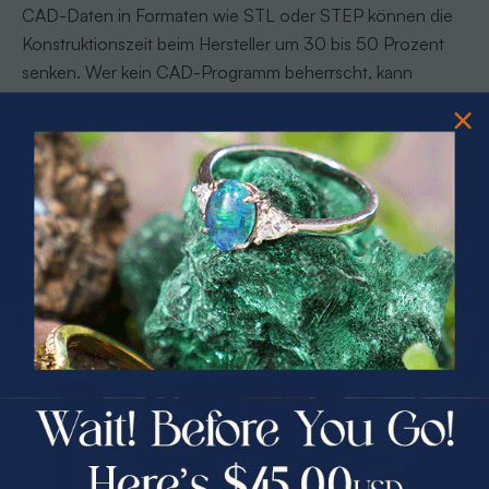
CAD-Daten in Formaten wie STL oder STEP können die
Konstruktionszeit beim Hersteller um 30 bis 50 Prozent
senken. Wer kein CAD-Programm beherrscht, kann
zumindest eine saubere Handskizze mit Maßangaben
liefern.
Profi-Tipp:
Fotografieren Sie Referenzstücke aus
verschiedenen Winkeln. Ein Schmuckstück aus der
Seitenansicht sieht oft völlig anders aus als von vorne. Beide
Ansichten helfen dem Goldschmied, das Design korrekt
umzusetzen.
PRIZES OF UNSPEAKABLE VALUE!
SPIN TO WIN
Häufige Fehler im Überblick:
Zeitrahmen zu knapp kalkulieren und unter Druck
$75.00 CASH
40% Off
geraten
Keine schriftliche Auftragsbestätigung anfordern
30% Off
25% Off
Feedback zu allgemein formulieren (“gefällt mir nicht”)