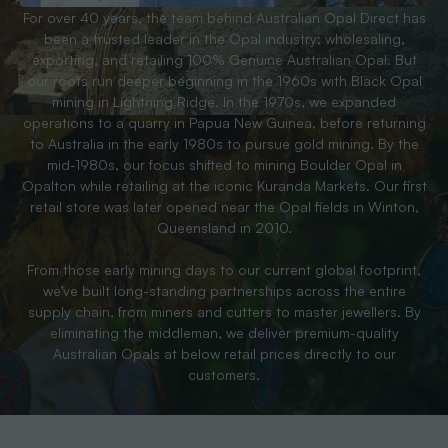
For over 40 years, the team behind Australian Opal Direct has
been a trusted leader in the Opal industry; wholesaling,
exporting, and retailing 100% Genuine Australian Opal. But
our roots run deeper beginning in the 1960s with Black Opal
mining in Lightning Ridge. In the 1970s, we expanded
operations to a quarry in Papua New Guinea, before returning
to Australia in the early 1980s to pursue gold mining. By the
mid-1980s, our focus shifted to mining Boulder Opal in
Opalton while retailing at the iconic Kuranda Markets. Our first
retail store was later opened near the Opal fields in Winton,
Queensland in 2010.
From those early mining days to our current global footprint,
we’ve built long-standing partnerships across the entire
supply chain, from miners and cutters to master jewellers. By
eliminating the middleman, we deliver premium-quality
Australian Opals at below retail prices directly to our
customers.