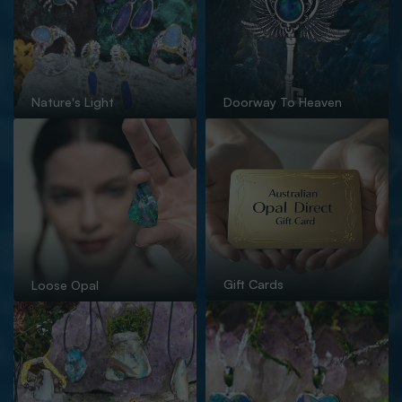
Nature's Light
Doorway To Heaven
Gift Cards
Loose Opal