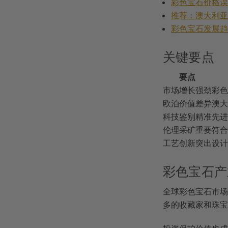
彩色宝石价格
推荐：澳大利
彩色宝石发展
关键要点
要点
市场增长强劲
彩色
欧泊价值差异
澳大
科技鉴别精准
先进
伦理采矿重要
符合
工艺创新突出
设计
彩色宝石产
全球彩色宝石市场
多的收藏家和珠宝