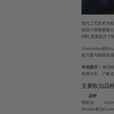
现代工艺技术为欧
使设计师能够最大
同时,显著提升了
Queenslan
始力量与精致美感
专业提示：
购买欧
色调为主。了解这
主要欧泊品
品种
黑欧泊
Light
Boulder欧泊
Quee