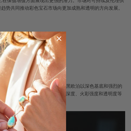
性,在保值增值方面展现出更强的潜力。市场对可持续及伦理供
些趋势共同推动彩色宝石市场向更加成熟和透明的方向发展。
Lightning Ridge产区的黑欧泊以深色基底和强烈的
高可达5倍,这主要取决于产地、颜色深度、火彩强度和透明度等