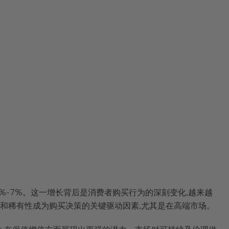
5%-7%。这一增长背后是消费者购买行为的深刻变化,越来越
和稀有性成为购买决策的关键驱动因素,尤其是在高端市场。