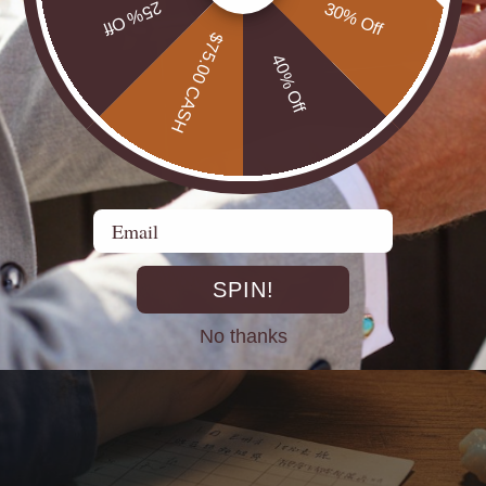
25% Off
30% Off
$75.00 CASH
40% Off
Email
SPIN!
No thanks