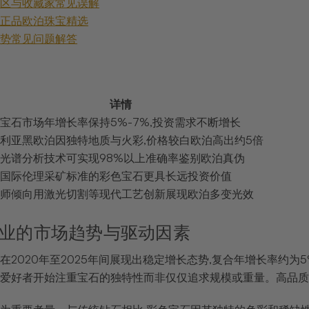
误区与收藏家常见误解
亚正品欧泊珠宝精选
趋势常见问题解答
详情
宝石市场年增长率保持5%-7%,投资需求不断增长
利亚黑欧泊因独特地质与火彩,价格较白欧泊高出约5倍
光谱分析技术可实现98%以上准确率鉴别欧泊真伪
国际伦理采矿标准的彩色宝石更具长远投资价值
师倾向用激光切割等现代工艺创新展现欧泊多变光效
业的市场趋势与驱动因素
在2020年至2025年间展现出稳定增长态势,复合年增长率约为
爱好者开始注重宝石的独特性而非仅仅追求规模或重量。高品质