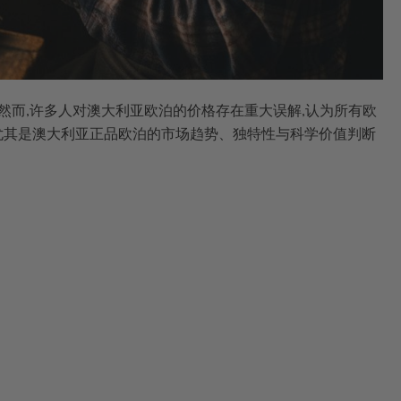
然而,许多人对澳大利亚欧泊的价格存在重大误解,认为所有欧
尤其是澳大利亚正品欧泊的市场趋势、独特性与科学价值判断