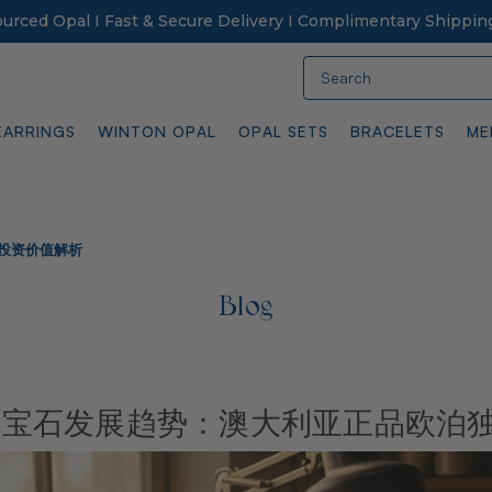
Sourced Opal I Fast & Secure Delivery I Complimentary Shippin
Search
EARRINGS
WINTON OPAL
OPAL SETS
BRACELETS
ME
投资价值解析
Blog
年彩色宝石发展趋势：澳大利亚正品欧