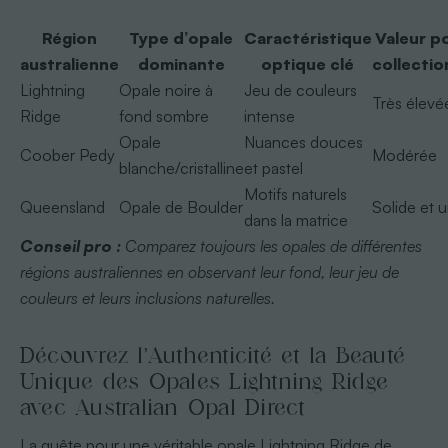
Région
Type d’opale
Caractéristique
Valeur po
australienne
dominante
optique clé
collecti
Lightning
Opale noire à
Jeu de couleurs
Très élevé
Ridge
fond sombre
intense
Opale
Nuances douces
Coober Pedy
Modérée
blanche/cristalline
et pastel
Motifs naturels
Queensland
Opale de Boulder
Solide et 
dans la matrice
Conseil pro :
Comparez toujours les opales de différentes
régions australiennes en observant leur fond, leur jeu de
couleurs et leurs inclusions naturelles.
Découvrez l’Authenticité et la Beauté
Unique des Opales Lightning Ridge
avec Australian Opal Direct
La quête pour une véritable opale Lightning Ridge de