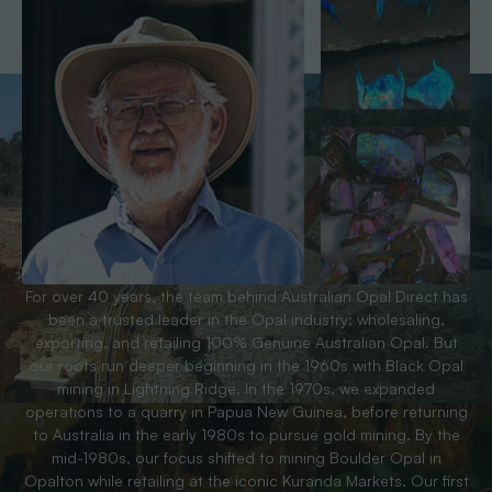
For over 40 years, the team behind Australian Opal Direct has
been a trusted leader in the Opal industry; wholesaling,
exporting, and retailing 100% Genuine Australian Opal. But
our roots run deeper beginning in the 1960s with Black Opal
mining in Lightning Ridge. In the 1970s, we expanded
operations to a quarry in Papua New Guinea, before returning
to Australia in the early 1980s to pursue gold mining. By the
mid-1980s, our focus shifted to mining Boulder Opal in
Opalton while retailing at the iconic Kuranda Markets. Our first